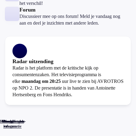
het verschil!
Forum
Discussieer mee op ons forum! Meld je vandaag nog
aan en deel je inzichten met andere leden.
Radar uitzending
Radar is het platform met de kritische kijk op
consumentenzaken. Het televisieprogramma is
elke
maandag om 20:25
uur live te zien bij AVROTROS
op NPO 2. De presentatie is in handen van Antoinette
Hertsenberg en Fons Hendriks.
Home
Actueel
Uitzendingen
Reacties
Programma-
Veelgestelde
informatie
vragen