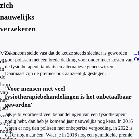
zich
nauwelijks
verzekeren
L
Mensen
Zeker.com stelde vast dat de keuze steeds slechter is geworden
O
voor polissen met een brede dekking voor onder meer kosten van
die
de fysiotherapeut, tandarts en alternatieve geneeswijzen.
in
Daarnaast zijn de premies ook aanzienlijk gestegen.
de
loop
'Voor mensen met veel
van
fysiotherapiebehandelingen is het onbetaalbaar
het
geworden'
jaar
Als je bijvoorbeeld veel behandelingen van een fysiotherapeut
veel
nodig hebt, dan heb je komend jaar nauwelijks nog keus. In 2016
zorg
waren er nog tien polissen met onbeperkte vergoeding, in 2022 is
nodig
dat er nog maar één. Waar je in 2016 nog een gemiddelde premie
hebben,