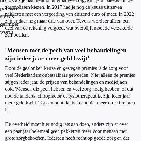
uit
Ook als je baat hebt bij alternatieve zorg, kun je uit steeds minder
zorgpolissen kiezen. In 2017 had je nog de keuze uit zeven
polissen
pakketten met een vergoeding van duizend euro of meer. In 2022
steeds
zijn er daar nog maar drie van over. Tevens wordt er alleen een
geringer
deel van de rekening vergoed, wat overblijft moet de verzekerde
wordt.
zelf betalen.
'Mensen met de pech van veel behandelingen
zijn ieder jaar meer geld kwijt'
Door de geslonken keuze en gestegen premies is de zorg voor
veel Nederlanders onbetaalbaar geworden. Niet alleen de premies
stijgen ieder jaar, de prijzen van behandelingen en medicijnen
ook. 'Mensen die pech hebben en veel zorg nodig hebben, of dat
nou de tandarts, chiropractor of fysiotherapeut is, zijn ieder jaar
meer geld kwijt. Tot een punt dat het echt niet meer op te brengen
is.
De overheid moet hier nodig iets aan doen, anders zijn er over
een paar jaar helemaal geen pakketten meer voor mensen met
grote zorgbehoeften. Iedereen heeft recht op goede zorg en dat