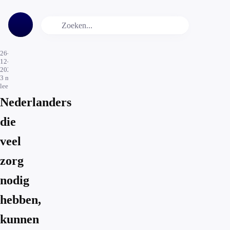
26-
12-
2021
3
min.
leestijd
Nederlanders
die
veel
zorg
nodig
hebben,
kunnen