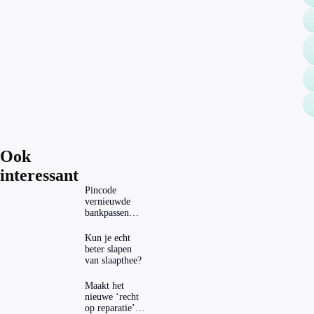
Ook
interessant
Pincode
vernieuwde
bankpassen
zichtbaar in
ING-app: is dat
Kun je echt
wel veilig?
beter slapen
van slaapthee?
Maakt het
nieuwe ‘recht
op reparatie’