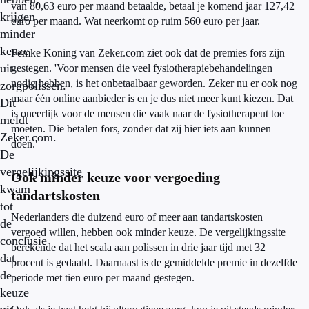
van 80,63 euro per maand betaalde, betaal je komend jaar 127,42
krijgen
euro per maand. Wat neerkomt op ruim 560 euro per jaar.
minder
keuze
Femke Koning van Zeker.com ziet ook dat de premies fors zijn
uit
gestegen. 'Voor mensen die veel fysiotherapiebehandelingen
nodig hebben, is het onbetaalbaar geworden. Zeker nu er ook nog
zorgpolissen.
maar één online aanbieder is en je dus niet meer kunt kiezen. Dat
Dit
is oneerlijk voor de mensen die vaak naar de fysiotherapeut toe
meldt
moeten. Die betalen fors, zonder dat zij hier iets aan kunnen
Zeker.com.
doen.'
De
vergelijkingssite
Ook minder keuze voor vergoeding
kwam
tandartskosten
tot
Nederlanders die duizend euro of meer aan tandartskosten
de
vergoed willen, hebben ook minder keuze. De vergelijkingssite
conclusie
berekende dat het scala aan polissen in drie jaar tijd met 32
dat
procent is gedaald. Daarnaast is de gemiddelde premie in dezelfde
de
periode met tien euro per maand gestegen.
keuze