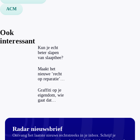
ACM
Ook
interessant
Kun je echt
beter slapen
van slaapthee?
Maakt het
nieuwe ‘recht
op reparatie’
repareren ook
echt
Graffiti op je
aantrekkelijker?
eigendom, wie
gaat dat
betalen?
Radar nieuwsbrief
Ontvang het laatste nieuws rechtstreeks in je inbox. Schrijf je