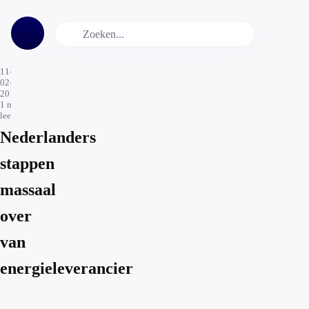
11-
02-
2019
1
min.
leestijd
Nederlanders
stappen
massaal
over
van
energieleverancier