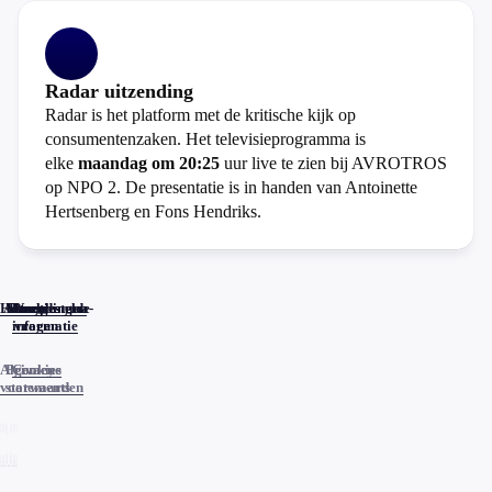
Radar uitzending
Radar is het platform met de kritische kijk op
consumentenzaken. Het televisieprogramma is
elke
maandag om 20:25
uur live te zien bij AVROTROS
op NPO 2. De presentatie is in handen van Antoinette
Hertsenberg en Fons Hendriks.
Home
Actueel
Uitzendingen
Reacties
Programma-
Veelgestelde
informatie
vragen
Algemene
Privacy
Cookies
voorwaarden
statements