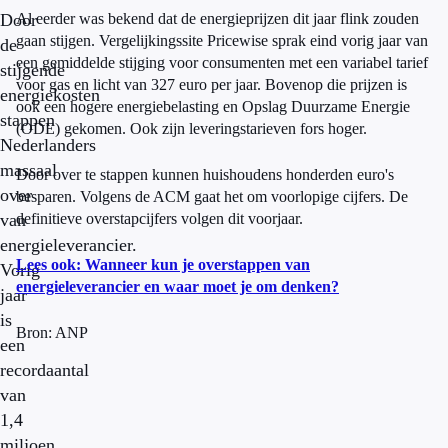
Door
Al eerder was bekend dat de energieprijzen dit jaar flink zouden
gaan stijgen. Vergelijkingssite Pricewise sprak eind vorig jaar van
de
een gemiddelde stijging voor consumenten met een variabel tarief
stijgende
voor gas en licht van 327 euro per jaar. Bovenop die prijzen is
energiekosten
ook een hogere energiebelasting en Opslag Duurzame Energie
stappen
(ODE) gekomen. Ook zijn leveringstarieven fors hoger.
Nederlanders
massaal
Door over te stappen kunnen huishoudens honderden euro's
over
besparen. Volgens de ACM gaat het om voorlopige cijfers. De
van
definitieve overstapcijfers volgen dit voorjaar.
energieleverancier.
Lees ook: Wanneer kun je overstappen van
Vorig
energieleverancier en waar moet je om denken?
jaar
is
Bron: ANP
een
recordaantal
van
1,4
miljoen