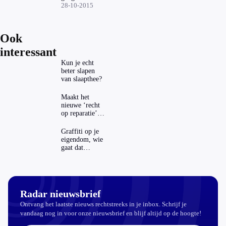
van de baan
28-10-2015
Ook
interessant
Kun je echt
beter slapen
van slaapthee?
Maakt het
nieuwe ‘recht
op reparatie’
repareren ook
echt
Graffiti op je
aantrekkelijker?
eigendom, wie
gaat dat
betalen?
Radar nieuwsbrief
Ontvang het laatste nieuws rechtstreeks in je inbox. Schrijf je
vandaag nog in voor onze nieuwsbrief en blijf altijd op de hoogte!