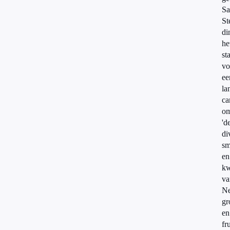
S
St
di
he
st
vo
ee
la
ca
o
'd
di
sm
en
kw
va
Ne
gr
en
fru