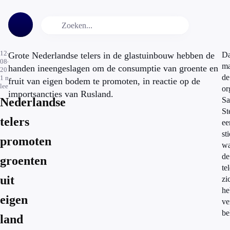
12-
Grote Nederlandse telers in de glastuinbouw hebben de
Da
08-
ma
handen ineengeslagen om de consumptie van groente en
2014
de
1
min.
fruit van eigen bodem te promoten, in reactie op de
leestijd
or
importsancties van Rusland.
Nederlandse
S
St
telers
ee
st
promoten
wa
de
groenten
te
uit
zi
he
eigen
ve
be
land