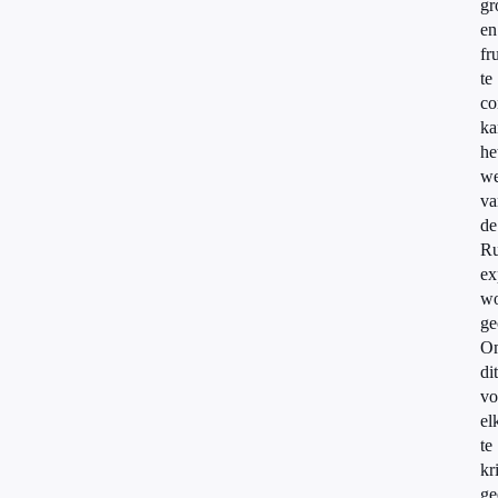
gr
en
fru
te
co
ka
he
we
va
de
Ru
ex
wo
ge
O
dit
vo
el
te
kr
ge