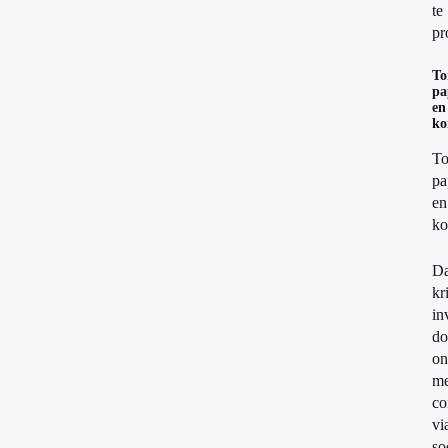
te
pr
To
pa
en
k
To
pa
en
k
Da
kr
in
do
on
me
co
vi
so