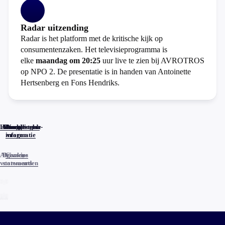
Radar uitzending
Radar is het platform met de kritische kijk op
consumentenzaken. Het televisieprogramma is
elke
maandag om 20:25
uur live te zien bij AVROTROS
op NPO 2. De presentatie is in handen van Antoinette
Hertsenberg en Fons Hendriks.
Home
Actueel
Uitzendingen
Reacties
Programma-
Veelgestelde
informatie
vragen
Algemene
Privacy
Cookies
voorwaarden
statements