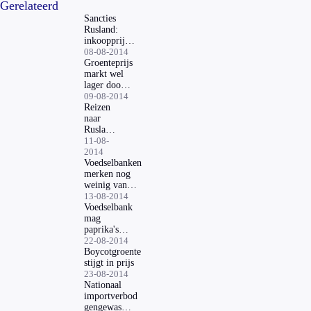
Gerelateerd
Sancties
Rusland:
inkoopprijzen
groente
08-08-2014
omlaag
Groenteprijs
markt wel
lager door
boycot
09-08-2014
Reizen
naar
Rusland
gaan
11-08-
gewoon
2014
door
Voedselbanken
merken nog
weinig van
overschot
13-08-2014
Voedselbank
mag
paprika's
gaan
22-08-2014
uitdelen
Boycotgroente
stijgt in prijs
23-08-2014
Nationaal
importverbod
gengewas