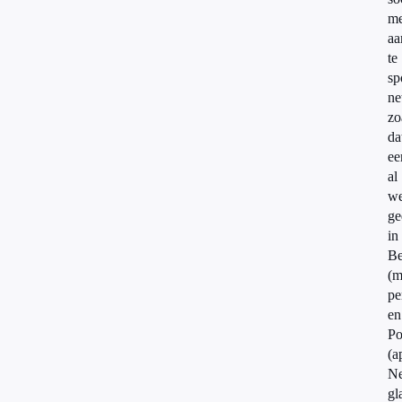
me
aa
te
sp
ne
zo
da
ee
al
we
ge
in
Be
(m
pe
en
Po
(a
Ne
gl