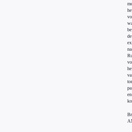
mo
he
vo
wa
be
de
ex
na
Ru
vo
he
va
to
pa
en
k
Br
A