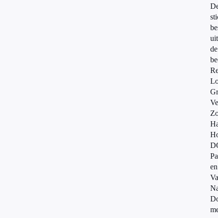
D
st
be
uit
de
be
Re
Lo
Gr
Ve
Zo
Ha
Ho
D
Pa
en
V
Na
D
me