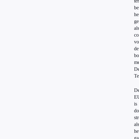
ter
be
he
ge
al
co
vo
de
bo
me
D
Te
D
E
is
do
st
al
he
ga