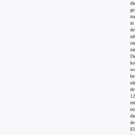
di
ge
nu
in
de
ui
om
ni
D
ko
wo
be
uit
de
12
mi
eu
di
de
E