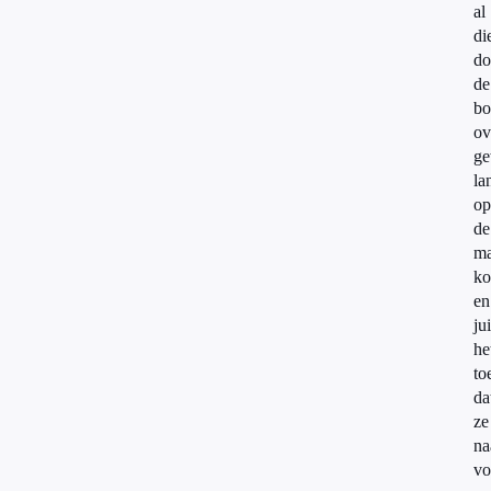
al
di
do
de
bo
ov
ge
la
op
de
ma
k
en
ju
he
to
da
ze
na
vo