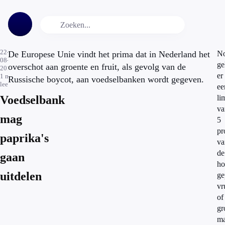
22-
De Europese Unie vindt het prima dat in Nederland het
No
08-
ge
overschot aan groente en fruit, als gevolg van de
2014
er
1
min.
Russische boycot, aan voedselbanken wordt gegeven.
leestijd
ee
Voedselbank
li
va
mag
5
pr
paprika's
va
de
gaan
ho
uitdelen
ge
vr
of
gr
ma