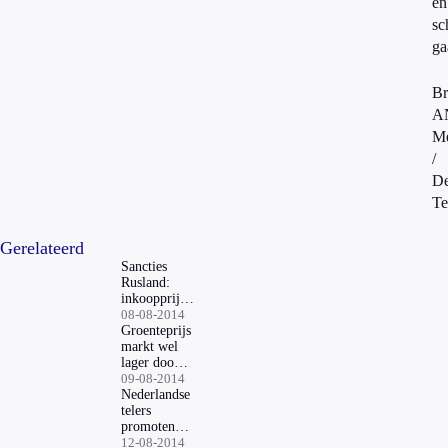
en
sc
ga
Br
A
Me
/
D
Te
Gerelateerd
Sancties
Rusland:
inkoopprijzen
groente
08-08-2014
omlaag
Groenteprijs
markt wel
lager door
boycot
09-08-2014
Nederlandse
telers
promoten
groenten uit
12-08-2014