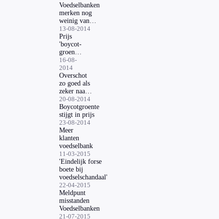
eigen land
Voedselbanken
merken nog
weinig van
overschot
13-08-2014
Prijs
'boycot-
groente'
fors
16-08-
omlaag
2014
bij
Overschot
supers
zo goed als
zeker naar
voedselbank
20-08-2014
Boycotgroente
stijgt in prijs
23-08-2014
Meer
klanten
voedselbank
11-03-2015
'Eindelijk forse
boete bij
voedselschandaal'
22-04-2015
Meldpunt
misstanden
Voedselbanken
21-07-2015