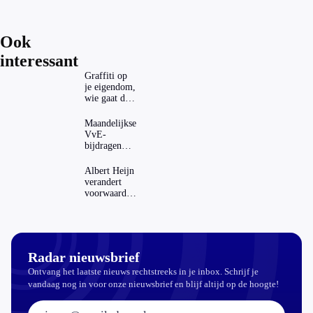
Ook
interessant
Graffiti op
je eigendom,
wie gaat dat
betalen?
Maandelijkse
VvE-
bijdragen
stijgen: heeft
dat invloed
Albert Heijn
op je
verandert
hypotheek?
voorwaarden
koopzegels:
mag dat
zomaar?
Radar nieuwsbrief
Ontvang het laatste nieuws rechtstreeks in je inbox. Schrijf je
vandaag nog in voor onze nieuwsbrief en blijf altijd op de hoogte!
E-mailadres: