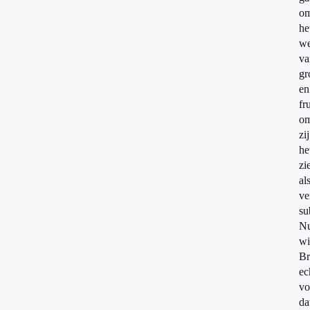
o
he
w
va
gr
en
fru
om
zij
he
zi
al
ve
su
N
wi
Br
ec
vo
da