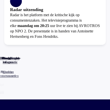
Radar uitzending
Radar is het platform met de kritische kijk op
consumentenzaken. Het televisieprogramma is
elke
maandag om 20:25
uur live te zien bij AVROTROS
op NPO 2. De presentatie is in handen van Antoinette
Hertsenberg en Fons Hendriks.
Home
Actueel
Uitzendingen
Reacties
Programma-
Veelgestelde
informatie
vragen
Algemene
Privacy
Cookies
voorwaarden
statements