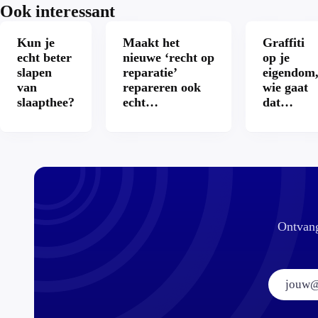
Ook interessant
Kun je
Maakt het
Graffiti
echt beter
nieuwe ‘recht op
op je
slapen
reparatie’
eigendom
van
repareren ook
wie gaat
slaapthee?
echt
dat
aantrekkelijker?
betalen?
Ontvang