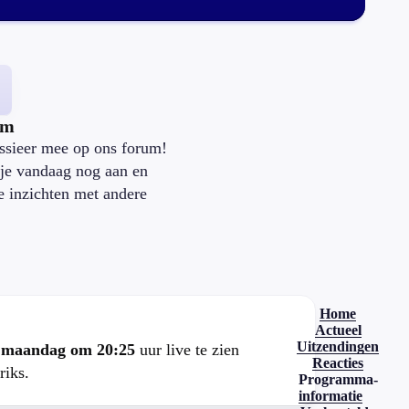
um
ssieer mee op ons forum!
je vandaag nog aan en
je inzichten met andere
.
Home
Actueel
Uitzendingen
e
maandag om 20:25
uur live te zien
Reacties
riks.
Programma-
informatie