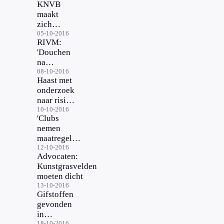
KNVB
maakt
zich
zorgen
05-10-2016
RIVM:
over
'Douchen
rubberen
na
korrels
sporten
08-10-2016
kunstgras
Haast met
op
onderzoek
kunstgras'
naar risico
kunstgras
10-10-2016
'Clubs
nemen
maatregelen
om
12-10-2016
Advocaten:
kunstgras'
Kunstgrasvelden
moeten dicht
13-10-2016
Gifstoffen
gevonden
in
18-10-2016