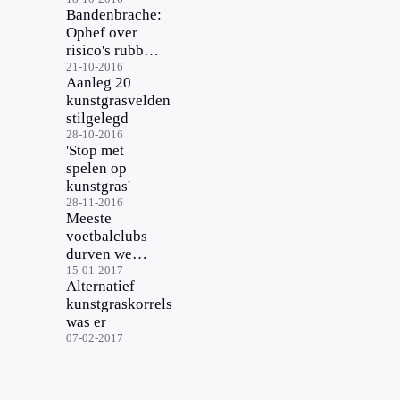
rubberen
Bandenbrache:
tegels
Ophef over
risico's rubber
in kunstgras
21-10-2016
Aanleg 20
onnodig
kunstgrasvelden
stilgelegd
28-10-2016
'Stop met
spelen op
kunstgras'
28-11-2016
Meeste
voetbalclubs
durven weer
op kunstgras
15-01-2017
Alternatief
te spelen
kunstgraskorrels
was er
07-02-2017