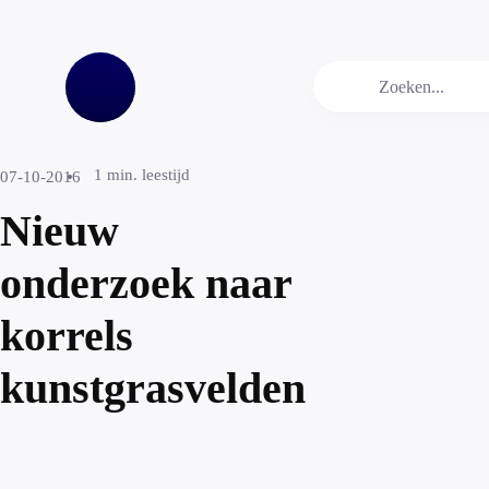
1
min. leestijd
07-10-2016
Nieuw
onderzoek naar
korrels
kunstgrasvelden