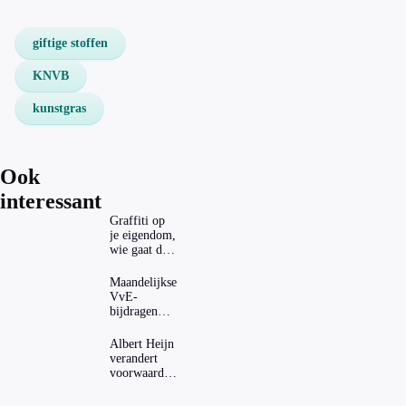
giftige stoffen
KNVB
kunstgras
Ook
interessant
Graffiti op
je eigendom,
wie gaat dat
betalen?
Maandelijkse
VvE-
bijdragen
stijgen: heeft
dat invloed
Albert Heijn
op je
verandert
hypotheek?
voorwaarden
koopzegels:
mag dat