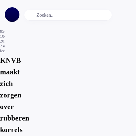
05-
10-
2016
2
min.
leestijd
KNVB
maakt
zich
zorgen
over
rubberen
korrels