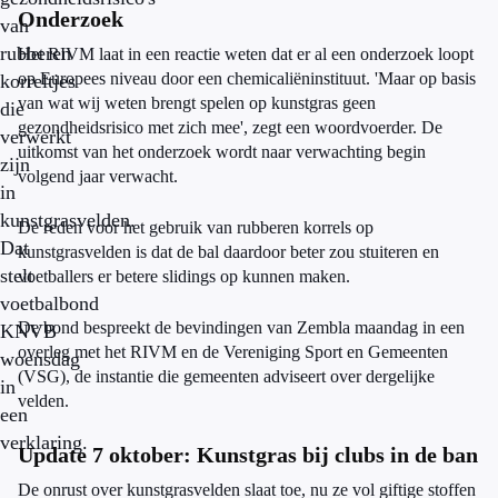
Onderzoek
van
rubberen
Het RIVM laat in een reactie weten dat er al een onderzoek loopt
op Europees niveau door een chemicaliëninstituut. 'Maar op basis
korreltjes
van wat wij weten brengt spelen op kunstgras geen
die
gezondheidsrisico met zich mee', zegt een woordvoerder. De
verwerkt
uitkomst van het onderzoek wordt naar verwachting begin
zijn
volgend jaar verwacht.
in
kunstgrasvelden.
De reden voor het gebruik van rubberen korrels op
Dat
kunstgrasvelden is dat de bal daardoor beter zou stuiteren en
stelt
voetballers er betere slidings op kunnen maken.
voetbalbond
De bond bespreekt de bevindingen van Zembla maandag in een
KNVB
overleg met het RIVM en de Vereniging Sport en Gemeenten
woensdag
(VSG), de instantie die gemeenten adviseert over dergelijke
in
velden.
een
verklaring.
Update 7 oktober: Kunstgras bij clubs in de ban
De onrust over kunstgrasvelden slaat toe, nu ze vol giftige stoffen