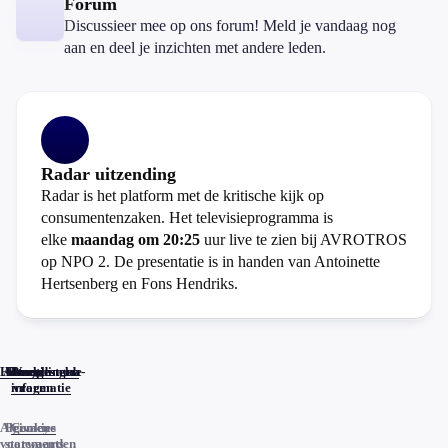
Forum
Discussieer mee op ons forum! Meld je vandaag nog
aan en deel je inzichten met andere leden.
Radar uitzending
Radar is het platform met de kritische kijk op
consumentenzaken. Het televisieprogramma is
elke
maandag om 20:25
uur live te zien bij AVROTROS
op NPO 2. De presentatie is in handen van Antoinette
Hertsenberg en Fons Hendriks.
Home
Actueel
Uitzendingen
Reacties
Programma-
Veelgestelde
informatie
vragen
Algemene
Privacy
Cookies
voorwaarden
statements