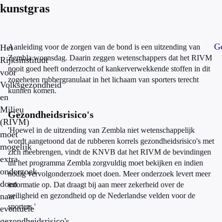
kunstgras
Ge
Het
Aanleiding voor de zorgen van de bond is een uitzending van
Zembla woensdag. Daarin zeggen wetenschappers dat het RIVM
Rijksinstituut
nooit goed heeft onderzocht of kankerverwekkende stoffen in dit
voor
zogeheten rubbergranulaat in het lichaam van sporters terecht
Volksgezondheid
kunnen komen.
en
Milieu
Gezondheidsrisico's
(RIVM)
'Hoewel in de uitzending van Zembla niet wetenschappelijk
moet
wordt aangetoond dat de rubberen korrels gezondheidsrisico's met
mogelijk
zich meebrengen, vindt de KNVB dat het RIVM de bevindingen
extra
uit het programma Zembla zorgvuldig moet bekijken en indien
onderzoek
nodig vervolgonderzoek moet doen. Meer onderzoek levert meer
doen
informatie op. Dat draagt bij aan meer zekerheid over de
naar
veiligheid en gezondheid op de Nederlandse velden voor de
sporters.'
eventuele
gezondheidsrisico's