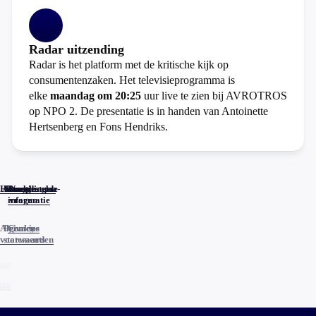
Radar uitzending
Radar is het platform met de kritische kijk op
consumentenzaken. Het televisieprogramma is
elke
maandag om 20:25
uur live te zien bij AVROTROS
op NPO 2. De presentatie is in handen van Antoinette
Hertsenberg en Fons Hendriks.
Home
Actueel
Uitzendingen
Reacties
Programma-
Veelgestelde
informatie
vragen
Algemene
Privacy
Cookies
voorwaarden
statements