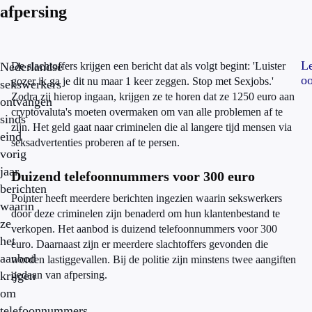
afpersing
L
Nederlandse
De slachtoffers krijgen een bericht dat als volgt begint: 'Luister
oo
gozer ik ga je dit nu maar 1 keer zeggen. Stop met Sexjobs.'
sekswerkers
Zodra zij hierop ingaan, krijgen ze te horen dat ze 1250 euro aan
ontvangen
cryptovaluta's moeten overmaken om van alle problemen af te
sinds
zijn. Het geld gaat naar criminelen die al langere tijd mensen via
eind
seksadvertenties proberen af te persen.
vorig
jaar
Duizend telefoonnummers voor 300 euro
berichten
Pointer heeft meerdere berichten ingezien waarin sekswerkers
waarin
door deze criminelen zijn benaderd om hun klantenbestand te
ze
verkopen. Het aanbod is duizend telefoonnummers voor 300
het
euro. Daarnaast zijn er meerdere slachtoffers gevonden die
aanbod
worden lastiggevallen. Bij de politie zijn minstens twee aangiften
krijgen
gedaan van afpersing.
om
telefoonnummers