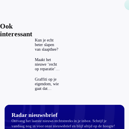
Ook
interessant
Kun je echt
beter slapen
van slaapthee?
Maakt het
nieuwe ‘recht
op reparatie’
repareren ook
echt
Graffiti op je
aantrekkelijker?
eigendom, wie
gaat dat
betalen?
Radar nieuwsbrief
Ontvang het laatste nieuws rechtstreeks in je inbox. Schrijf je
vandaag nog in voor onze nieuwsbrief en blijf altijd op de hoogte!