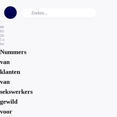
08-
03-
2022
1
min.
leestijd
Nummers
van
klanten
van
sekswerkers
gewild
voor