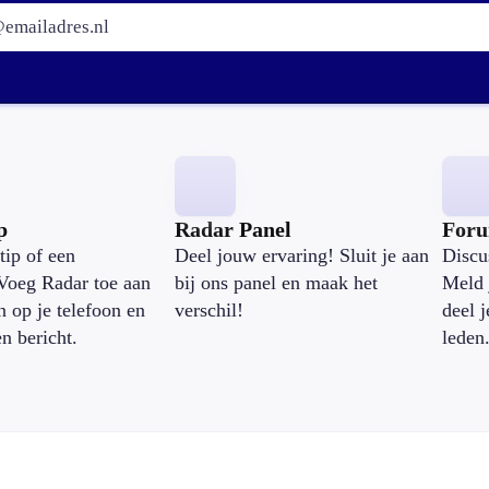
E-mailadres:
p
Radar Panel
For
tip of een
Deel jouw ervaring! Sluit je aan
Discu
Voeg Radar toe aan
bij ons panel en maak het
Meld 
n op je telefoon en
verschil!
deel 
en bericht.
leden