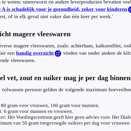
te weten: smeerworst en andere leverproducten bevatten veel
 A is schadelijk voor je gezondheid, zeker voor kinderen
st, of in elk geval niet vaker dan één keer per week.'
icht magere vleeswaren
iverse magere vleeswaren, zoals: achterham, kalkoenfilet, rosb
hier een
handig overzicht
vinden van onder andere de kiloc
lende vleeswaren.
l vet, zout en suiker mag je per dag binne
 volwassen persoon gelden de volgende maximum hoeveelhede
: 80 gram voor vrouwen, 100 gram voor mannen.
t: 6 gram voor mannen en vrouwen.
er: Het Voedingscentrum geeft hier geen advies voor. Het Diab
imum van 50 gram toegevoegde suikers per dag voor vrouwen