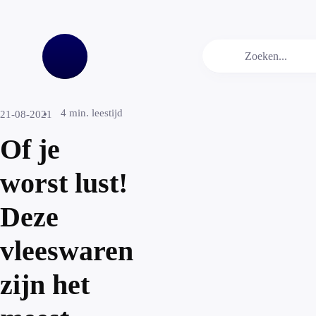
4
min. leestijd
21-08-2021
Of je
worst lust!
Deze
vleeswaren
zijn het