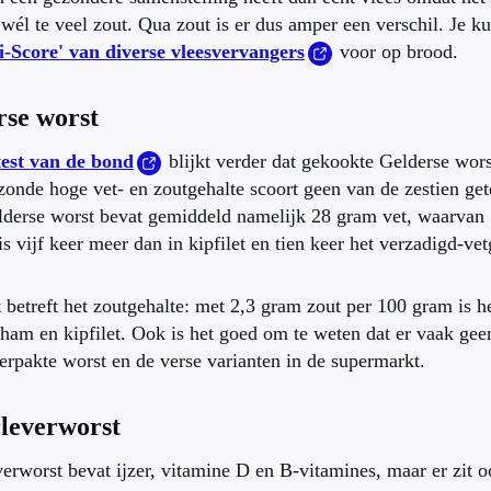
 wél te veel zout. Qua zout is er dus amper een verschil. Je k
i-Score' van diverse vleesvervangers
voor op brood.
rse worst
test van de bond
blijkt verder dat gekookte Gelderse wor
zonde hoge vet- en zoutgehalte scoort geen van de zestien ge
derse worst bevat gemiddeld namelijk 28 gram vet, waarvan
 is vijf keer meer dan in kipfilet en tien keer het verzadigd-v
 betreft het zoutgehalte: met 2,3 gram zout per 100 gram is h
am en kipfilet. Ook is het goed om te weten dat er vaak geen v
erpakte worst en de verse varianten in de supermarkt.
leverworst
erworst bevat ijzer, vitamine D en B-vitamines, maar er zit o