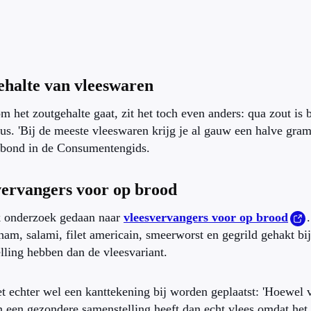
ehalte van vleeswaren
om het zoutgehalte gaat, zit het toch even anders: qua zout is
us. 'Bij de meeste vleeswaren krijg je al gauw een halve gram
 bond in de Consumentengids.
vervangers voor op brood
k onderzoek gedaan naar
vleesvervangers voor op brood
 ham, salami, filet americain, smeerworst en gegrild gehakt bi
lling hebben dan de vleesvariant.
t echter wel een kanttekening bij worden geplaatst: 'Hoewel 
 een gezondere samenstelling heeft dan echt vlees omdat het 