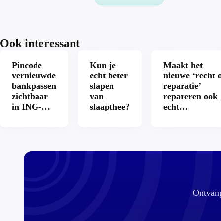
Ook interessant
Pincode
Kun je
Maakt het
vernieuwde
echt beter
nieuwe ‘recht 
bankpassen
slapen
reparatie’
zichtbaar
van
repareren ook
in ING-
slaapthee?
echt
app: is dat
aantrekkelijke
wel veilig?
Ontvang