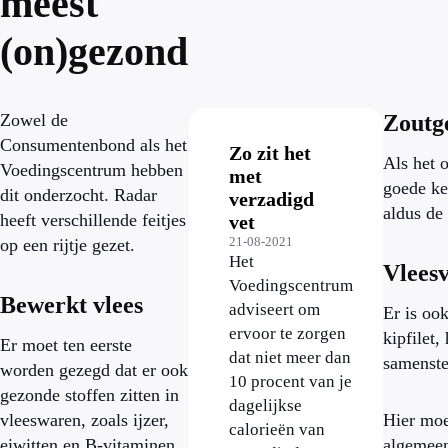
meest
(on)gezond
Zowel de
Zoutg
Consumentenbond als het
Zo zit het
Als het 
Voedingscentrum hebben
met
goede ke
dit onderzocht. Radar
verzadigd
aldus de
heeft verschillende feitjes
vet
21-08-2021
op een rijtje gezet.
Het
Vlees
Voedingscentrum
Bewerkt vlees
adviseert om
Er is oo
ervoor te zorgen
kipfilet,
Er moet ten eerste
dat niet meer dan
samenste
worden gezegd dat er ook
10 procent van je
gezonde stoffen zitten in
dagelijkse
vleeswaren, zoals ijzer,
Hier moe
calorieën van
eiwitten en B-vitaminen.
algemeen