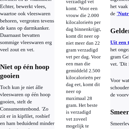
verzadigd vet
Echter, bewerkt vlees,
het vaak
komt. 'Voor een
waartoe ook vleeswaren
de
'Nutr
vrouw die 2.000
behoren, vergroten tevens
kilocalorieën per
de kans op darmkanker.
dag binnenkrijgt,
Gelde
Daarnaast bevatten
komt dit neer op
sommige vleeswaren erg
Uit een 
niet meer dan 22
veel zout en vet.
het onge
gram verzadigd
gram Gel
vet per dag. Voor
een man die
vet. 'Dit
Niet op één hoop
gemiddeld 2.500
gooien
kilocalorieën per
Voor wat
dag eet, komt dit
Toch kun je niet álle
schouderh
neer op
vleeswaren op één hoop
de voorv
maximaal 28
gooien, stelt de
gram. Het beste
Consumentenbond. 'Zo
Smeer
is verzadigd
zit er in kipfilet, rosbief
vet zoveel
en ham beduidend minder
Smeerlev
mogelijk te