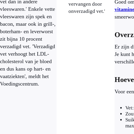
vet dan in andere
Goed om 
vervangen door
vleeswaren.' Enkele vette
vitamine
onverzadigd vet.'
vleeswaren zijn spek en
smeerwor
bacon, maar ook in grill-,
boterham- en leverworst
Overz
zit bijna 10 procent
verzadigd vet. 'Verzadigd
Er zijn d
vet verhoogt het LDL-
Je kunt 
cholesterol van je bloed
verschil
en dus kans op hart- en
vaatziekten', meldt het
Hoevee
Voedingscentrum.
Voor een
Vet
Zou
Suik
max