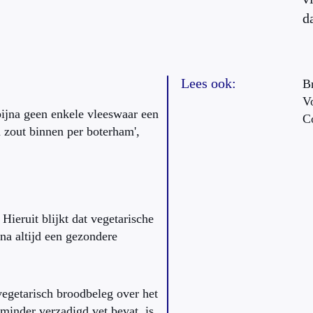
d
Lees ook:
B
V
 bijna geen enkele vleeswaar een
C
 zout binnen per boterham',
. Hieruit blijkt dat vegetarische
jna altijd een gezondere
vegetarisch broodbeleg over het
minder verzadigd vet bevat, is