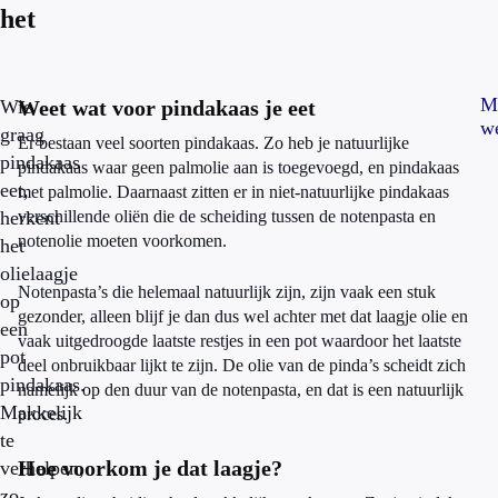
het
M
Wie
Weet wat voor pindakaas je eet
w
graag
Er bestaan veel soorten pindakaas. Zo heb je natuurlijke
pindakaas
pindakaas waar geen palmolie aan is toegevoegd, en pindakaas
eet,
met palmolie. Daarnaast zitten er in niet-natuurlijke pindakaas
herkent
verschillende oliën die de scheiding tussen de notenpasta en
notenolie moeten voorkomen.
het
olielaagje
Notenpasta’s die helemaal natuurlijk zijn, zijn vaak een stuk
op
gezonder, alleen blijf je dan dus wel achter met dat laagje olie en
een
vaak uitgedroogde laatste restjes in een pot waardoor het laatste
pot
deel onbruikbaar lijkt te zijn. De olie van de pinda’s scheidt zich
pindakaas.
namelijk op den duur van de notenpasta, en dat is een natuurlijk
Makkelijk
proces.
te
Hoe voorkom je dat laagje?
verhelpen,
zo