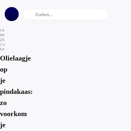
14-
04-
2024
2
min.
leestijd
Olielaagje
op
je
pindakaas:
zo
voorkom
je