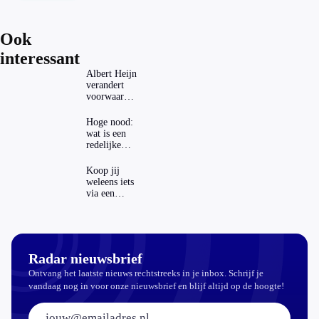
Ook
interessant
Albert Heijn
verandert
voorwaarden
koopzegels:
mag dat
Hoge nood:
zomaar?
wat is een
redelijke
prijs voor
een
Koop jij
openbaar
weleens iets
toilet?
via een
advertentie
op sociale
media?
Radar nieuwsbrief
Ontvang het laatste nieuws rechtstreeks in je inbox. Schrijf je
vandaag nog in voor onze nieuwsbrief en blijf altijd op de hoogte!
E-mailadres: