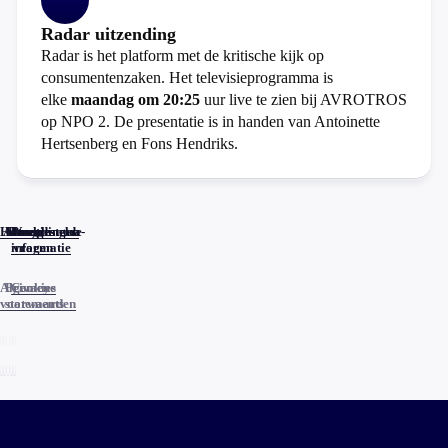
Radar uitzending
Radar is het platform met de kritische kijk op
consumentenzaken. Het televisieprogramma is
elke
maandag om 20:25
uur live te zien bij AVROTROS
op NPO 2. De presentatie is in handen van Antoinette
Hertsenberg en Fons Hendriks.
Home
Actueel
Uitzendingen
Reacties
Programma-
Veelgestelde
informatie
vragen
Algemene
Privacy
Cookies
voorwaarden
statements