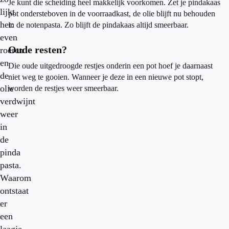
Je kunt die scheiding heel makkelijk voorkomen. Zet je pindakaas
lijkt
pot ondersteboven in de voorraadkast, de olie blijft nu behouden
het:
in de notenpasta. Zo blijft de pindakaas altijd smeerbaar.
even
Oude resten?
roeren
en
Die oude uitgedroogde restjes onderin een pot hoef je daarnaast
de
niet weg te gooien. Wanneer je deze in een nieuwe pot stopt,
olie
worden de restjes weer smeerbaar.
verdwijnt
weer
in
de
pinda
pasta.
Waarom
ontstaat
er
een