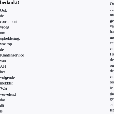
bedankt!
O
J
Ook
ma
de
ge
consument
va
vroeg
ha
om
me
opheldering,
ee
waarop
ca
de
He
Klantenservice
de
van
o
AH
de
het
ca
volgende
oo
meldde:
te
'Wat
ga
vervelend
ge
dat
Je
dit
le
is