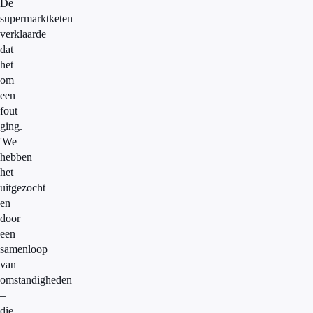
De
supermarktketen
verklaarde
dat
het
om
een
fout
ging.
'We
hebben
het
uitgezocht
en
door
een
samenloop
van
omstandigheden
–
die