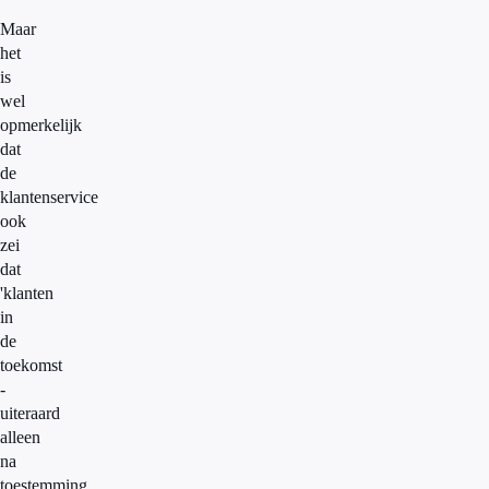
Maar
het
is
wel
opmerkelijk
dat
de
klantenservice
ook
zei
dat
'klanten
in
de
toekomst
-
uiteraard
alleen
na
toestemming