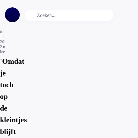
01-
11-
2021
2
min.
leestijd
'Omdat
je
toch
op
de
kleintjes
blijft