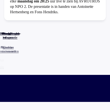
elke
maandag om 20:25
uur live te zien bij AVROTROS
op NPO 2. De presentatie is in handen van Antoinette
Hertsenberg en Fons Hendriks.
Home
Actueel
Uitzendingen
Reacties
Programma-
Veelgestelde
informatie
vragen
Algemene
Privacy
Cookies
voorwaarden
statements