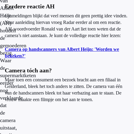
van
Eerdere reactie AH
Albert
Heijn
Uit meldingen blijkt dat veel mensen dit geen prettig idee vinden.
Naar aanleiding hiervan vroeg Radar eerder al om een reactie.
(AH)
AH-woordvoerder Ronald van der Aart liet toen weten dat de
houden
camera’s niet aanstaan. Je kunt de volledige reactie hier lezen:
de
gemoederen
Camera op handscanners van Albert Heijn: 'Worden we
bezig.
bekeken?'
Waar
de
Camera tóch aan?
supermarktketen
Maar toen een consument een bezoek bracht aan een filiaal in
eerder
Gelderland, bleek het toch anders te zitten. De camera van één
nog
van de handscanners bleek tot haar verbazing aan te staan. De
verklaarde
vrouw maakte een filmpje om het aan te tonen.
dat
de
camera
uitstaat,