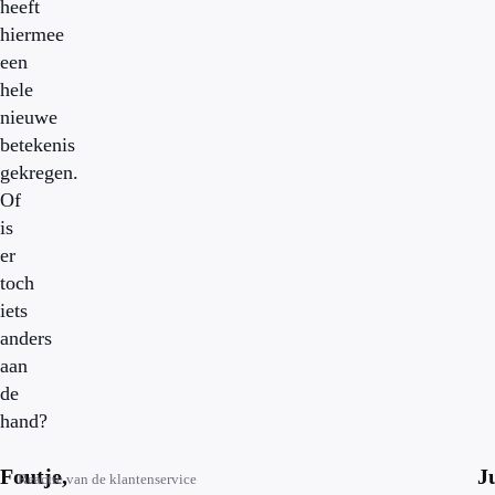
heeft
hiermee
een
hele
nieuwe
betekenis
gekregen.
Of
is
er
toch
iets
anders
aan
de
hand?
Foutje,
J
Reactie van de klantenservice