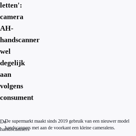
letten':
camera
AH-
handscanner
wel
degelijk
aan
volgens
consument
De
De supermarkt maakt sinds 2019 gebruik van een nieuwer model
handscanners met aan de voorkant een kleine cameralens.
handscanners