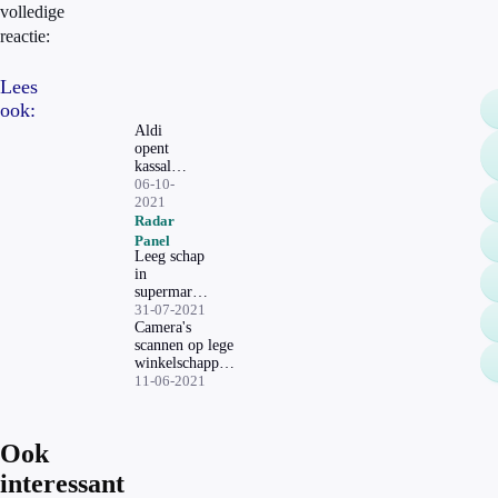
volledige
reactie:
Lees
ook:
Aldi
opent
kassaloze
winkel
06-10-
met
2021
sensoren
Radar
in 2022,
Panel
zo werkt
Leeg schap
het
in
supermarkt?
'Slimme
31-07-2021
camera is
Camera's
geen
scannen op lege
oplossing'
winkelschappen:
de toekomst of
11-06-2021
onnodig
privacyrisico?
Ook
interessant