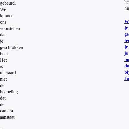
he
gebeurd.
hi
We
kunnen
W
ons
je
voorstellen
ge
dat
te
je
je
geschrokken
je
bent.
b
Het
do
is
bi
uiteraard
J
niet
de
bedoeling
dat
de
camera
aanstaat.'