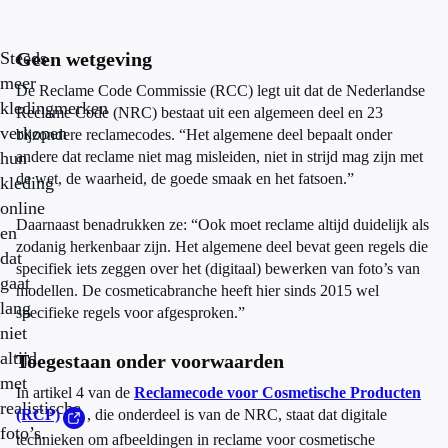
Steeds
Geen wetgeving
meer
De Reclame Code Commissie (RCC) legt uit dat de Nederlandse
kledingmerken
Reclame Code (NRC) bestaat uit een algemeen deel en 23
verkopen
bijzondere reclamecodes. “Het algemene deel bepaalt onder
hun
andere dat reclame niet mag misleiden, niet in strijd mag zijn met
de wet, de waarheid, de goede smaak en het fatsoen.”
kleding
online
Daarnaast benadrukken ze: “Ook moet reclame altijd duidelijk als
en
zodanig herkenbaar zijn. Het algemene deel bevat geen regels die
dat
specifiek iets zeggen over het (digitaal) bewerken van foto’s van
gaat
modellen. De cosmeticabranche heeft hier sinds 2015 wel
lang
specifieke regels voor afgesproken.”
niet
altijd
Toegestaan onder voorwaarden
met
In artikel 4 van de
Reclamecode voor Cosmetische Producten
realistische
(RCP)
, die onderdeel is van de NRC, staat dat digitale
foto’s.
technieken om afbeeldingen in reclame voor cosmetische