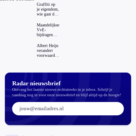
Graffiti op
je eigendom,
wie gaat dat
betalen?
Maandelijkse
VvE-
bijdragen
stijgen: heeft
dat invloed
Albert Heijn
op je
verandert
hypotheek?
voorwaarden
koopzegels:
mag dat
zomaar?
Radar nieuwsbrief
Ontvang het laatste nieuws rechtstreeks in je inbox. Schrijf je
vandaag nog in voor onze nieuwsbrief en blijf altijd op de hoogte!
E-mailadres: