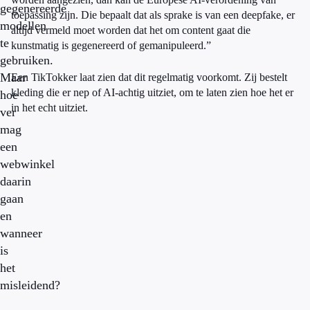
gegenereerde
toepassing zijn. Die bepaalt dat als sprake is van een deepfake, er
modellen
altijd vermeld moet worden dat het om content gaat die
te
kunstmatig is gegenereerd of gemanipuleerd.”
gebruiken.
Maar
Een TikTokker laat zien dat dit regelmatig voorkomt. Zij bestelt
kleding die er nep of AI-achtig uitziet, om te laten zien hoe het er
hoe
in het echt uitziet.
ver
mag
een
webwinkel
daarin
gaan
en
wanneer
is
het
misleidend?