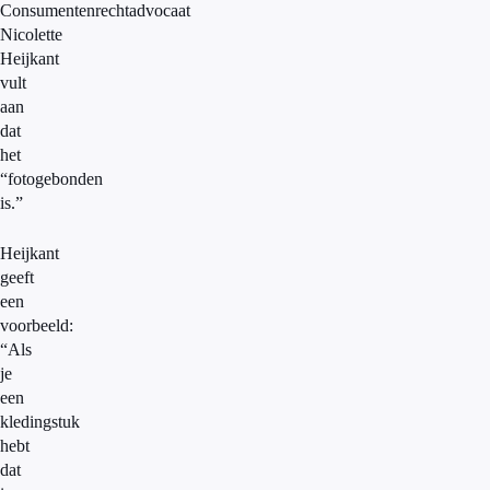
Consumentenrechtadvocaat
Nicolette
Heijkant
vult
aan
dat
het
“fotogebonden
is.”
Heijkant
geeft
een
voorbeeld:
“Als
je
een
kledingstuk
hebt
dat