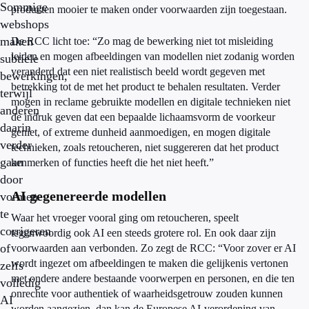
Sommige
producten mooier te maken onder voorwaarden zijn toegestaan.
webshops
maken
De RCC licht toe: “Zo mag de bewerking niet tot misleiding
leiden en mogen afbeeldingen van modellen niet zodanig worden
subtiele
veranderd dat een niet realistisch beeld wordt gegeven met
bewerkingen,
betrekking tot de met het product te behalen resultaten. Verder
terwijl
mogen in reclame gebruikte modellen en digitale technieken niet
anderen
de indruk geven dat een bepaalde lichaamsvorm de voorkeur
daarin
geniet, of extreme dunheid aanmoedigen, en mogen digitale
verder
technieken, zoals retoucheren, niet suggereren dat het product
gaan
kenmerken of functies heeft die het niet heeft.”
door
AI gegenereerde modellen
vormen
te
Waar het vroeger vooral ging om retoucheren, speelt
corrigeren
tegenwoordig ook AI een steeds grotere rol. En ook daar zijn
of
voorwaarden aan verbonden. Zo zegt de RCC: “Voor zover er AI
wordt ingezet om afbeeldingen te maken die gelijkenis vertonen
zelfs
met ondere andere bestaande voorwerpen en personen, en die ten
volledig
onrechte voor authentiek of waarheidsgetrouw zouden kunnen
AI
worden aangezien, dan kan de Europese AI-verordening van