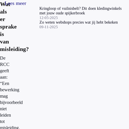
Lees meer
Wat
Kringloop of vuilnisbelt? Dit doen kledingwinkels
als
met jouw oude spijkerbroek
12-05-2025
er
Zo weten webshops precies wat jij hebt bekeken
sprake
09-11-2025
is
van
misleiding?
De
RCC
geeft
aan:
“Een
bewerking
mag
bijvoorbeeld
niet
leiden
tot
misleiding.