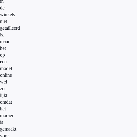
in
de
winkels
niet
getailleerd
is,
maar
het
op
een
model
online
wel
zo
lijkt
omdat
het
mooier
is
gemaakt
voor