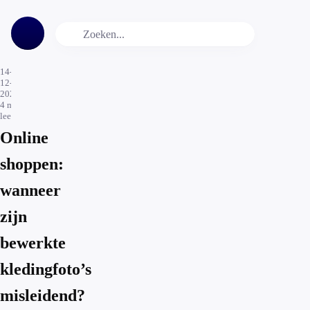
14-
12-
2025
4
min.
leestijd
Online
shoppen:
wanneer
zijn
bewerkte
kledingfoto’s
misleidend?