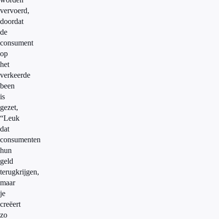
vervoerd,
doordat
de
consument
op
het
verkeerde
been
is
gezet,
“Leuk
dat
consumenten
hun
geld
terugkrijgen,
maar
je
creëert
zo