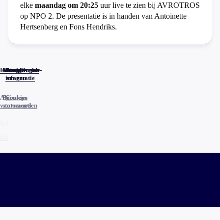
elke
maandag om 20:25
uur live te zien bij AVROTROS
op NPO 2. De presentatie is in handen van Antoinette
Hertsenberg en Fons Hendriks.
Home
Actueel
Uitzendingen
Reacties
Programma-
Veelgestelde
informatie
vragen
Algemene
Privacy
Cookies
voorwaarden
statements