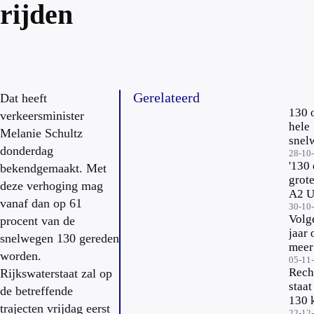
rijden
Gerelateerd
Dat heeft
130 
verkeersminister
hele
Melanie Schultz
snel
donderdag
Utre
28-10
'130
bekendgemaakt. Met
Amst
grote
deze verhoging mag
A2 U
vanaf dan op 61
Amst
30-10
Volg
procent van de
jaar 
snelwegen 130 gereden
meer
worden.
snel
05-11
Rech
Rijkswaterstaat zal op
130 
staat
de betreffende
130 
trajecten vrijdag eerst
22-12-