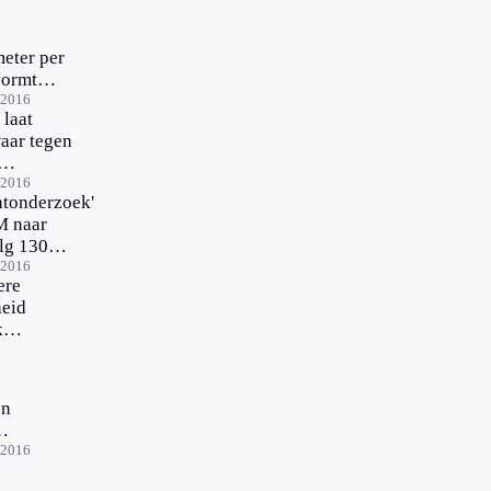
weg
oe
meter per
vormt
ar voor
-2016
laat
kwaliteit
aar tegen
meterwegen
-2016
htonderzoek'
 naar
lg 130
n
-2016
ere
heid
kent
 op
n'
en
ijker'
-2016