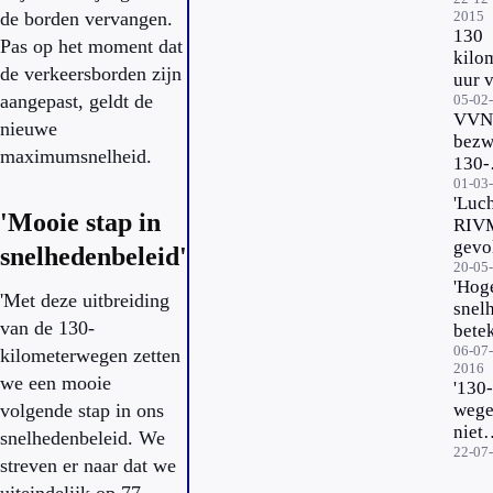
op
de borden vervangen.
2015
snel
130
A2 t
Pas op het moment dat
kilo
de verkeersborden zijn
uur 
aangepast, geldt de
geva
05-02
VVN 
lucht
nieuwe
bezw
maximumsnelheid.
130-
kilo
01-03
'Luc
los
'Mooie stap in
RIVM
gevo
snelhedenbeleid'
rijde
20-05
'Hog
'Met deze uitbreiding
snel
van de 130-
bete
meer
06-07-
kilometerwegen zetten
2016
kans
we een mooie
'130-
dode
volgende stap in ons
weg
niet
snelhedenbeleid. We
dodel
22-07
streven er naar dat we