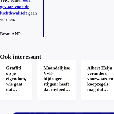
TNO echter
een
gevaar voor de
luchtkwaliteit
gaan
vormen.
Bron: ANP
Ook interessant
Graffiti
Maandelijkse
Albert Heijn
op je
VvE-
verandert
eigendom,
bijdragen
voorwaarden
wie gaat
stijgen: heeft
koopzegels:
dat
dat invloed
mag dat
betalen?
op je
zomaar?
hypotheek?