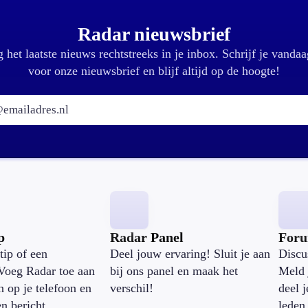
Radar nieuwsbrief
 het laatste nieuws rechtstreeks in je inbox. Schrijf je vandaa
voor onze nieuwsbrief en blijf altijd op de hoogte!
E-mailadres:
p
Radar Panel
For
tip of een
Deel jouw ervaring! Sluit je aan
Discu
Voeg Radar toe aan
bij ons panel en maak het
Meld 
n op je telefoon en
verschil!
deel 
en bericht.
leden