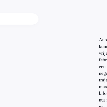
Aut
kun
vrij
febr
een
neg
traj
max
kilo
uur 
gaat