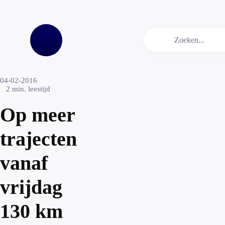
04-02-2016
2
min. leestijd
Op meer
trajecten
vanaf
vrijdag
130 km