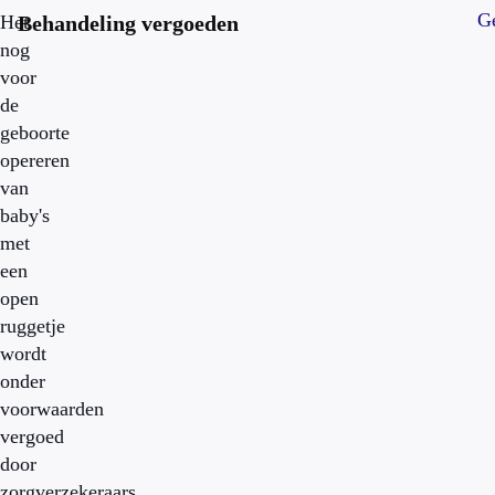
Ge
Het
Behandeling vergoeden
nog
voor
de
geboorte
opereren
van
baby's
met
een
open
ruggetje
wordt
onder
voorwaarden
vergoed
door
zorgverzekeraars.