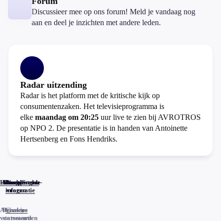
Forum
Discussieer mee op ons forum! Meld je vandaag nog
aan en deel je inzichten met andere leden.
Radar uitzending
Radar is het platform met de kritische kijk op
consumentenzaken. Het televisieprogramma is
elke
maandag om 20:25
uur live te zien bij AVROTROS
op NPO 2. De presentatie is in handen van Antoinette
Hertsenberg en Fons Hendriks.
Home
Actueel
Uitzendingen
Reacties
Programma-
Veelgestelde
informatie
vragen
Algemene
Privacy
Cookies
voorwaarden
statements