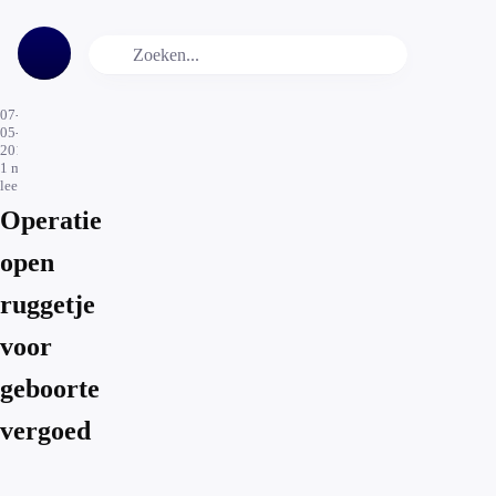
07-
05-
2015
1
min.
leestijd
Operatie
open
ruggetje
voor
geboorte
vergoed