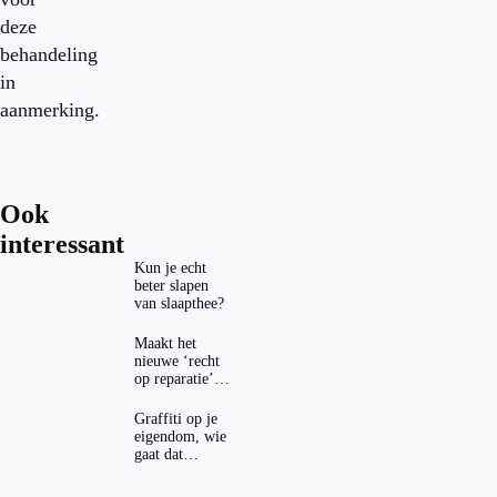
deze
behandeling
in
aanmerking.
Ook
interessant
Kun je echt
beter slapen
van slaapthee?
Maakt het
nieuwe ‘recht
op reparatie’
repareren ook
echt
Graffiti op je
aantrekkelijker?
eigendom, wie
gaat dat
betalen?