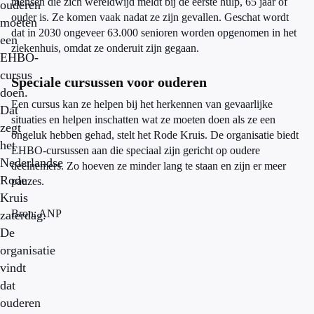
mensen die zich wereldwijd meldt bij de eerste hulp, 65 jaar of
ouderen
ouder is. Ze komen vaak nadat ze zijn gevallen. Geschat wordt
moeten
dat in 2030 ongeveer 63.000 senioren worden opgenomen in het
een
ziekenhuis, omdat ze onderuit zijn gegaan.
EHBO-
cursus
Speciale cursussen voor ouderen
doen.
Een cursus kan ze helpen bij het herkennen van gevaarlijke
Dat
situaties en helpen inschatten wat ze moeten doen als ze een
zegt
ongeluk hebben gehad, stelt het Rode Kruis. De organisatie biedt
het
EHBO-cursussen aan die speciaal zijn gericht op oudere
Nederlandse
deelnemers. Zo hoeven ze minder lang te staan en zijn er meer
Rode
pauzes.
Kruis
Bron: ANP
zaterdag.
De
organisatie
vindt
dat
ouderen