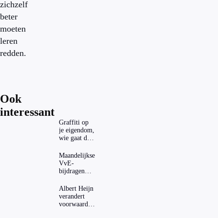
zichzelf
beter
moeten
leren
redden.
Ook
interessant
Graffiti op
je eigendom,
wie gaat dat
betalen?
Maandelijkse
VvE-
bijdragen
stijgen: heeft
dat invloed
Albert Heijn
op je
verandert
hypotheek?
voorwaarden
koopzegels: