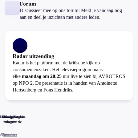
Forum
Discussieer mee op ons forum! Meld je vandaag nog
aan en deel je inzichten met andere leden.
Radar uitzending
Radar is het platform met de kritische kijk op
consumentenzaken. Het televisieprogramma is
elke
maandag om 20:25
uur live te zien bij AVROTROS
op NPO 2. De presentatie is in handen van Antoinette
Hertsenberg en Fons Hendriks.
Home
Actueel
Uitzendingen
Reacties
Programma-
Veelgestelde
informatie
vragen
Algemene
Privacy
Cookies