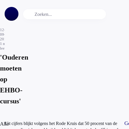
12-
09-
2015
1
min.
leestijd
'Ouderen
moeten
op
EHBO-
cursus'
Ge
Alle
Uit cijfers blijkt volgens het Rode Kruis dat 50 procent van de