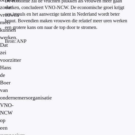
De economie zal de vruchten plukken als vrouwen meer gaan
zodat
werken, concludeert VNO-NCW. De economische groei krijgt
een impuls en het aanwezige talent in Nederland wordt beter
vrouwen
benut. Bovendien maken vrouwen die relatief meer uren werken
meer
een grotere kans om naar de top door te stromen.
kunnen
werken.
Bron: ANP
Dat
zei
voorzitter
Hans
de
Boer
van
ondernemersorganisatie
VNO-
NCW
op
een