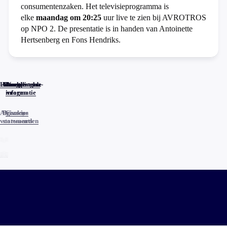
consumentenzaken. Het televisieprogramma is
elke
maandag om 20:25
uur live te zien bij AVROTROS
op NPO 2. De presentatie is in handen van Antoinette
Hertsenberg en Fons Hendriks.
Home
Actueel
Uitzendingen
Reacties
Programma-
Veelgestelde
informatie
vragen
Algemene
Privacy
Cookies
voorwaarden
statements