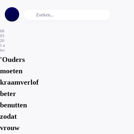
08-
03-
2019
1
min.
leestijd
'Ouders
moeten
kraamverlof
beter
benutten
zodat
vrouw