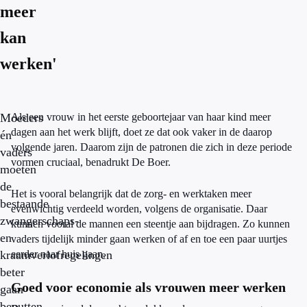
meer
kan
werken'
Moeders
Als een vrouw in het eerste geboortejaar van haar kind meer
dagen aan het werk blijft, doet ze dat ook vaker in de daarop
én
volgende jaren. Daarom zijn de patronen die zich in deze periode
vaders
vormen cruciaal, benadrukt De Boer.
moeten
de
Het is vooral belangrijk dat de zorg- en werktaken meer
bestaande
evenwichtig verdeeld worden, volgens de organisatie. Daar
zwangerschaps-
kunnen vooral de mannen een steentje aan bijdragen. Zo kunnen
en
vaders tijdelijk minder gaan werken of af en toe een paar uurtjes
kraamverlofregelingen
eerder naar huis gaan.
beter
Goed voor economie als vrouwen meer werken
gaan
benutten