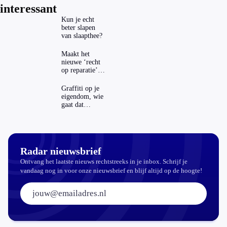
interessant
Kun je echt
beter slapen
van slaapthee?
Maakt het
nieuwe ‘recht
op reparatie’
repareren ook
echt
Graffiti op je
aantrekkelijker?
eigendom, wie
gaat dat
betalen?
Radar nieuwsbrief
Ontvang het laatste nieuws rechtstreeks in je inbox. Schrijf je
vandaag nog in voor onze nieuwsbrief en blijf altijd op de hoogte!
E-mailadres: