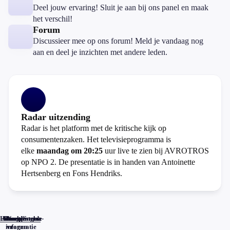
Deel jouw ervaring! Sluit je aan bij ons panel en maak
het verschil!
Forum
Discussieer mee op ons forum! Meld je vandaag nog
aan en deel je inzichten met andere leden.
Radar uitzending
Radar is het platform met de kritische kijk op
consumentenzaken. Het televisieprogramma is
elke
maandag om 20:25
uur live te zien bij AVROTROS
op NPO 2. De presentatie is in handen van Antoinette
Hertsenberg en Fons Hendriks.
Home
Actueel
Uitzendingen
Reacties
Programma-
Veelgestelde
informatie
vragen