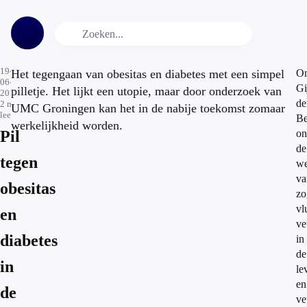
19-
Het tegengaan van obesitas en diabetes met een simpel
On
06-
Gi
pilletje. Het lijkt een utopie, maar door onderzoek van
2014
de
2
min.
UMC Groningen kan het in de nabije toekomst zomaar
leestijd
Be
werkelijkheid worden.
Pil
on
de
tegen
we
va
obesitas
zo
vl
en
ve
diabetes
in
de
in
le
en
de
ve