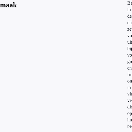
Ba
maak
in
de
da
ze
vo
uit
bi
vo
gr
en
fru
o
in
vl
ve
di
op
hu
be