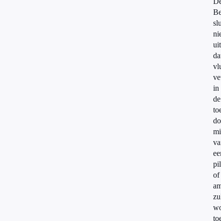
D
Be
slu
ni
uit
da
vl
ve
in
de
to
do
mi
va
ee
pil
of
am
zu
wo
to