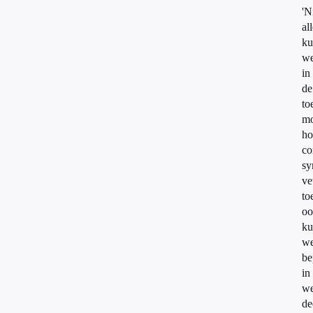
'N
al
ku
w
in
de
to
mo
ho
co
sy
ve
to
oo
ku
w
be
in
we
de