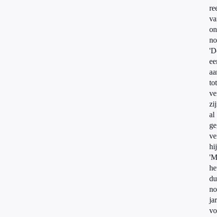
re
va
on
no
'D
ee
aa
tot
ve
zi
al
ge
ve
hij
'M
he
du
no
ja
vo