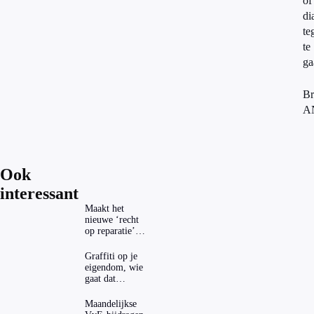
of
di
te
te
ga
Br
A
Ook
interessant
Maakt het
nieuwe ‘recht
op reparatie’
repareren ook
echt
Graffiti op je
aantrekkelijker?
eigendom, wie
gaat dat
betalen?
Maandelijkse