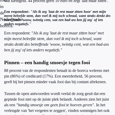
fooi
wat kleingeld. 44 procent geeft 10 euro en zegt 'laat maar zitten'.
in
Een respondent:
"Als ik zeg 'laat de rest maar zitten hoor' met mijn
de
meest beleefde stem, dan voel ik mij toch schraal, want straks denkt des
Nederlandse
betreffende 'woow, twintig cent, wat een bad-ass ben jij zeg' of iets
anders negatiefs."
horeca.
Een respondent:
"Als ik zeg 'laat de rest maar zitten hoor' met
mijn meest beleefde stem, dan voel ik mij toch schraal, want
straks denkt des betreffende 'woow, twintig cent, wat een bad-ass
ben jij zeg' of iets anders negatiefs."
Pinnen – een handig smoesje tegen fooi
88 procent van de respondenten betaalt in de horeca weleens met
pin (86%) of creditcard (17%). Een meerderheid, 56 procent,
geeft bij het pinnen minder vaak fooi dan bij contant afrekenen.
Tussen de open antwoorden wordt veelal de zorg geuit dat een
gepinde fooi niet op de juiste plek belandt. Anderen zien het juist
als een
"handig smoesje om geen fooi te hoeven geven"
. In het
verlengde van 'het vergeten te zeggen', vinden sommigen het ook