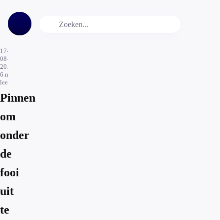
17-
08-
2015
6
min.
leestijd
Pinnen
om
onder
de
fooi
uit
te