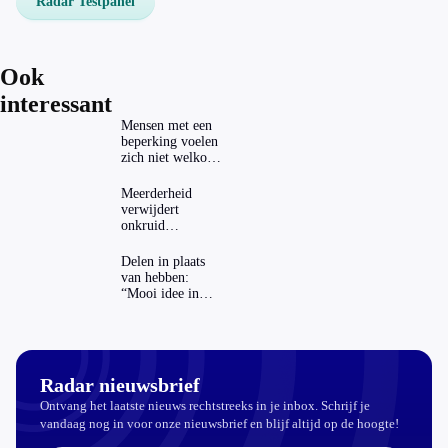
Radar Testpanel
Ook
interessant
Mensen met een
beperking voelen
zich niet welkom
op festivals
Meerderheid
verwijdert
onkruid
milieuvriendelijk:
‘Kwestie van
Delen in plaats
bijhouden’
van hebben:
“Mooi idee in
theorie”
Radar nieuwsbrief
Ontvang het laatste nieuws rechtstreeks in je inbox. Schrijf je
vandaag nog in voor onze nieuwsbrief en blijf altijd op de hoogte!