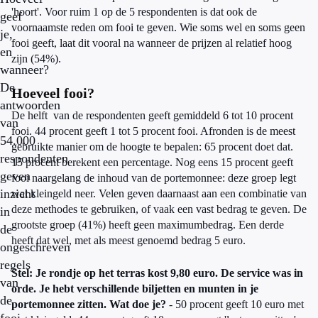
'hoort'. Voor ruim 1 op de 5 respondenten is dat ook de
geef
voornaamste reden om fooi te geven. Wie soms wel en soms geen
je,
fooi geeft, laat dit vooral na wanneer de prijzen al relatief hoog
en
zijn (54%).
wanneer?
De
Hoeveel fooi?
antwoorden
De helft van de respondenten geeft gemiddeld 6 tot 10 procent
van
fooi. 44 procent geeft 1 tot 5 procent fooi. Afronden is de meest
54.000
gebruikte manier om de hoogte te bepalen: 65 procent doet dat.
respondenten
15 procent berekent een percentage. Nog eens 15 procent geeft
geven
fooi naargelang de inhoud van de portemonnee: deze groep legt
inzicht
wat kleingeld neer. Velen geven daarnaast aan een combinatie van
deze methodes te gebruiken, of vaak een vast bedrag te geven. De
in
grootste groep (41%) heeft geen maximumbedrag. Een derde
de
heeft dat wel, met als meest genoemd bedrag 5 euro.
ongeschreven
regels
Stel: Je rondje op het terras kost 9,80 euro. De service was in
van
orde. Je hebt verschillende biljetten en munten in je
de
portemonnee zitten. Wat doe je?
- 50 procent geeft 10 euro met