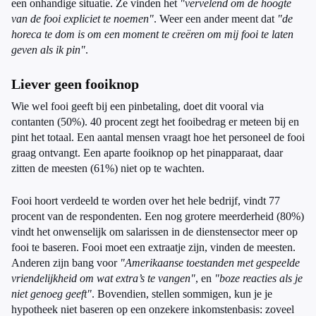
een onhandige situatie. Ze vinden het
"vervelend om de hoogte
van de fooi expliciet te noemen"
. Weer een ander meent dat
"de
horeca te dom is om een moment te creëren om mij fooi te laten
geven als ik pin"
.
Liever geen fooiknop
Wie wel fooi geeft bij een pinbetaling, doet dit vooral via
contanten (50%). 40 procent zegt het fooibedrag er meteen bij en
pint het totaal. Een aantal mensen vraagt hoe het personeel de fooi
graag ontvangt. Een aparte fooiknop op het pinapparaat, daar
zitten de meesten (61%) niet op te wachten.
Fooi hoort verdeeld te worden over het hele bedrijf, vindt 77
procent van de respondenten. Een nog grotere meerderheid (80%)
vindt het onwenselijk om salarissen in de dienstensector meer op
fooi te baseren. Fooi moet een extraatje zijn, vinden de meesten.
Anderen zijn bang voor
"Amerikaanse toestanden met gespeelde
vriendelijkheid om wat extra’s te vangen"
, en
"boze reacties als je
niet genoeg geeft"
. Bovendien, stellen sommigen, kun je je
hypotheek niet baseren op een onzekere inkomstenbasis: zoveel