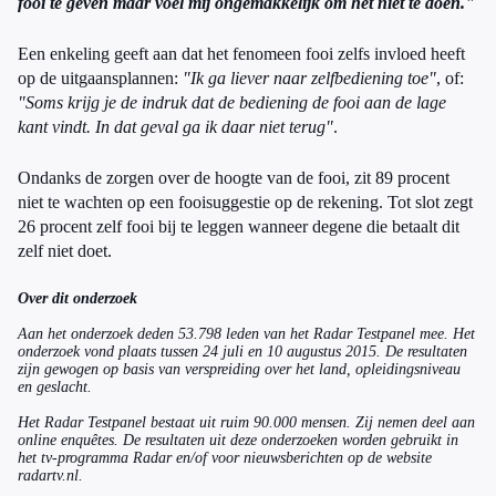
fooi te geven maar voel mij ongemakkelijk om het niet te doen."
Een enkeling geeft aan dat het fenomeen fooi zelfs invloed heeft
op de uitgaansplannen:
"Ik ga liever naar zelfbediening toe"
, of:
"Soms krijg je de indruk dat de bediening de fooi aan de lage
kant vindt. In dat geval ga ik daar niet terug"
.
Ondanks de zorgen over de hoogte van de fooi, zit 89 procent
niet te wachten op een fooisuggestie op de rekening. Tot slot zegt
26 procent zelf fooi bij te leggen wanneer degene die betaalt dit
zelf niet doet.
Over dit onderzoek
Aan het onderzoek deden 53.798 leden van het Radar Testpanel mee. Het
onderzoek vond plaats tussen 24 juli en 10 augustus 2015. De resultaten
zijn gewogen op basis van verspreiding over het land, opleidingsniveau
en geslacht.
Het Radar Testpanel bestaat uit ruim 90.000 mensen. Zij nemen deel aan
online enquêtes. De resultaten uit deze onderzoeken worden gebruikt in
het tv-programma Radar en/of voor nieuwsberichten op de website
radartv.nl.