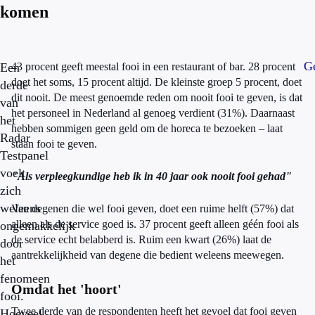
komen
Ge
Een
43 procent geeft meestal fooi in een restaurant of bar. 28 procent
doet het soms, 15 procent altijd. De kleinste groep 5 procent, doet
derde
dit nooit. De meest genoemde reden om nooit fooi te geven, is dat
van
het personeel in Nederland al genoeg verdient (31%). Daarnaast
het
hebben sommigen geen geld om de horeca te bezoeken – laat
Radar
staan fooi te geven.
Testpanel
voelt
"Als verpleegkundige heb ik in 40 jaar ook nooit fooi gehad"
zich
weleens
Van degenen die wel fooi geven, doet een ruime helft (57%) dat
alleen als de service goed is. 37 procent geeft alleen géén fooi als
ongemakkelijk
de service echt belabberd is. Ruim een kwart (26%) laat de
door
aantrekkelijkheid van degene die bedient weleens meewegen.
het
fenomeen
Omdat het 'hoort'
fooi.
Twee derde van de respondenten heeft het gevoel dat fooi geven
Hoeveel