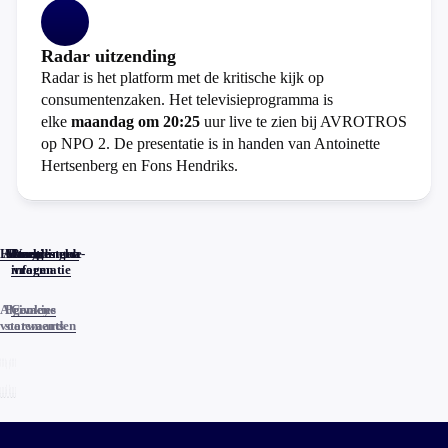
Radar uitzending
Radar is het platform met de kritische kijk op
consumentenzaken. Het televisieprogramma is
elke
maandag om 20:25
uur live te zien bij AVROTROS
op NPO 2. De presentatie is in handen van Antoinette
Hertsenberg en Fons Hendriks.
Home
Actueel
Uitzendingen
Reacties
Programma-
Veelgestelde
informatie
vragen
Algemene
Privacy
Cookies
voorwaarden
statements