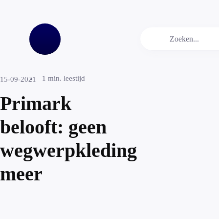
1
min. leestijd
15-09-2021
Primark
belooft: geen
wegwerpkleding
meer