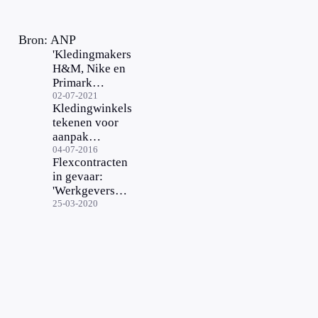
Bron: ANP
'Kledingmakers
H&M, Nike en
Primark
wachten nog
02-07-2021
Kledingwinkels
steeds op deel
tekenen voor
van salaris'
aanpak
misstanden
04-07-2016
Flexcontracten
in gevaar:
'Werkgevers
kiezen toch
25-03-2020
vaak eieren
voor hun geld'