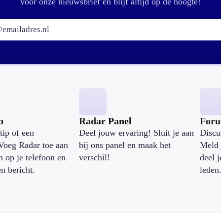
voor onze nieuwsbrief en blijf altijd op de hoogte!
E-mailadres:
p
Radar Panel
For
tip of een
Deel jouw ervaring! Sluit je aan
Discu
Voeg Radar toe aan
bij ons panel en maak het
Meld 
n op je telefoon en
verschil!
deel 
en bericht.
leden