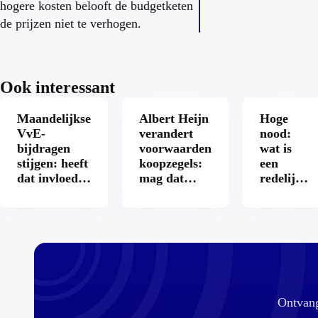
hogere kosten belooft de budgetketen
de prijzen niet te verhogen.
Ook interessant
Maandelijkse
Albert Heijn
Hoge
VvE-
verandert
nood:
bijdragen
voorwaarden
wat is
stijgen: heeft
koopzegels:
een
dat invloed
mag dat
redelijke
op je
zomaar?
prijs
hypotheek?
voor een
openbaar
toilet?
Ontvang