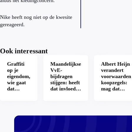
aldus het kledingconcern.
Nike heeft nog niet op de kwesite
gereageerd.
Ook interessant
Graffiti
Maandelijkse
Albert Heijn
op je
VvE-
verandert
eigendom,
bijdragen
voorwaarden
wie gaat
stijgen: heeft
koopzegels:
dat
dat invloed
mag dat
betalen?
op je
zomaar?
hypotheek?