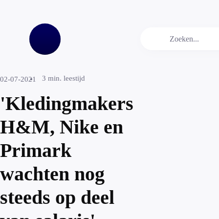
3
min. leestijd
02-07-2021
'Kledingmakers
H&M, Nike en
Primark
wachten nog
steeds op deel