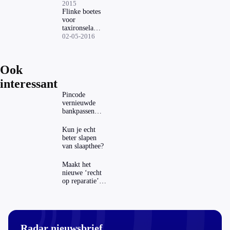
taxi-
2015
app'
Flinke boetes
voor
taxironselaars
op Schiphol
02-05-2016
Ook
interessant
Pincode
vernieuwde
bankpassen
zichtbaar in
ING-app: is dat
Kun je echt
wel veilig?
beter slapen
van slaapthee?
Maakt het
nieuwe ‘recht
op reparatie’
repareren ook
echt
aantrekkelijker?
Radar nieuwsbrief