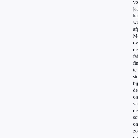
vo
ja
ka
wo
af
Ma
ov
de
fa
fi
te
st
bij
de
on
va
de
so
o
zo
de