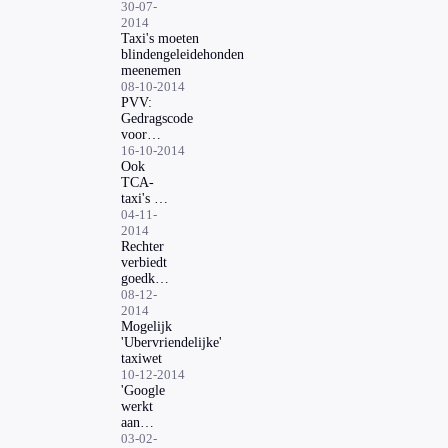
nieuwe
30-07-
dienst
2014
Uber
Taxi's moeten
blindengeleidehonden
meenemen
08-10-2014
PVV:
Gedragscode
voor
taxichauffeurs
16-10-2014
Ook
TCA-
taxi's te
bestellen
04-11-
via app
2014
Rechter
verbiedt
goedkope
taxidienst
08-12-
2014
Mogelijk
'Ubervriendelijke'
taxiwet
10-12-2014
'Google
werkt
aan
eigen
03-02-