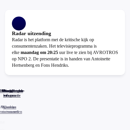
Radar uitzending
Radar is het platform met de kritische kijk op
consumentenzaken. Het televisieprogramma is
elke
maandag om 20:25
uur live te zien bij AVROTROS
op NPO 2. De presentatie is in handen van Antoinette
Hertsenberg en Fons Hendriks.
Home
Actueel
Uitzendingen
Reacties
Programma-
Veelgestelde
informatie
vragen
Algemene
Privacy
Cookies
voorwaarden
statements