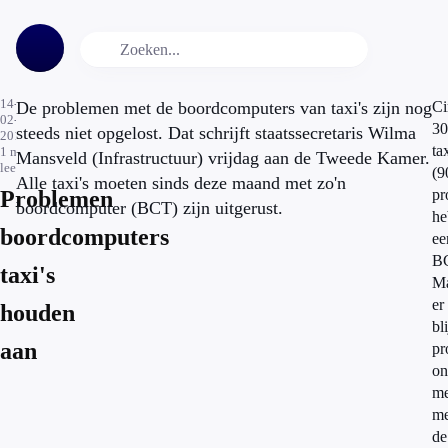
14-
De problemen met de boordcomputers van taxi's zijn nog
Ci
02-
30
steeds niet opgelost. Dat schrijft staatssecretaris Wilma
2015
tax
1
min.
Mansveld (Infrastructuur) vrijdag aan de Tweede Kamer.
leestijd
(9
Alle taxi's moeten sinds deze maand met zo'n
Problemen
pr
boordcomputer (BCT) zijn uitgerust.
he
boordcomputers
ee
B
taxi's
M
er
houden
bl
aan
pr
on
me
me
de