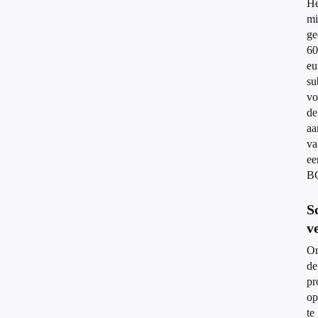
He
mi
ge
60
eu
su
vo
de
aa
va
ee
B
S
v
O
de
pr
op
te