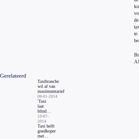
ko
vo
de
ta
te
be
Br
A
Gerelateerd
Taxibranche
wil af van
maximumtarief
09-01-2014
'Taxi
laat
blinde
met
10-07-
hond
2014
geregeld
Taxi helft
staan'
goedkoper
met