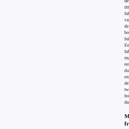
de
dr
fa
va
de
bo
fai
E
fa
ma
ee
do
en
de
tw
ho
da
M
f