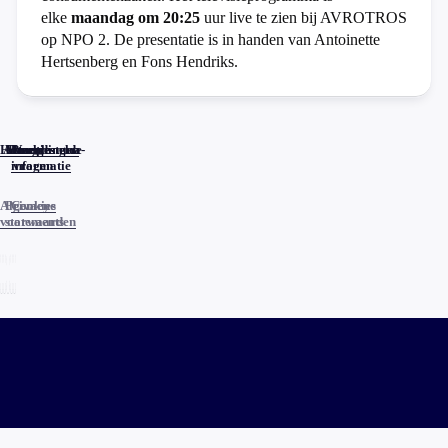
elke
maandag om 20:25
uur live te zien bij AVROTROS
op NPO 2. De presentatie is in handen van Antoinette
Hertsenberg en Fons Hendriks.
Home
Actueel
Uitzendingen
Reacties
Programma-
Veelgestelde
informatie
vragen
Algemene
Privacy
Cookies
voorwaarden
statements