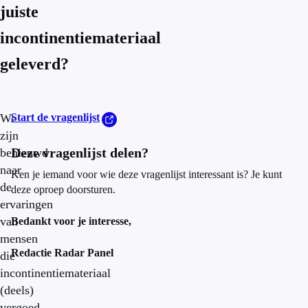
juiste
incontinentiemateriaal
geleverd?
We
Start de vragenlijst
zijn
Deze vragenlijst delen?
benieuwd
naar
Ken je iemand voor wie deze vragenlijst interessant is? Je kunt
de
deze oproep doorsturen.
ervaringen
van
Bedankt voor je interesse,
mensen
Redactie Radar Panel
die
incontinentiemateriaal
(deels)
vergoed