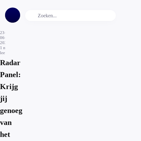
23-
06-
2026
1
min.
leestijd
Radar
Panel:
Krijg
jij
genoeg
van
het