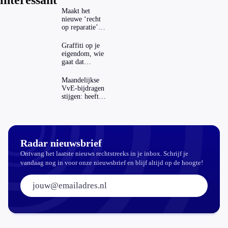
interessant
Maakt het
nieuwe ‘recht
op reparatie’
repareren ook
echt
Graffiti op je
aantrekkelijker?
eigendom, wie
gaat dat
betalen?
Maandelijkse
VvE-bijdragen
stijgen: heeft
dat invloed op
je hypotheek?
Radar nieuwsbrief
Ontvang het laatste nieuws rechtstreeks in je inbox. Schrijf je
vandaag nog in voor onze nieuwsbrief en blijf altijd op de hoogte!
E-mailadres: