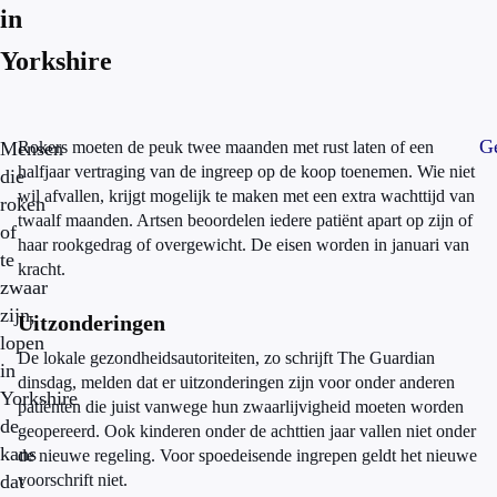
in
Yorkshire
Ge
Mensen
Rokers moeten de peuk twee maanden met rust laten of een
halfjaar vertraging van de ingreep op de koop toenemen. Wie niet
die
wil afvallen, krijgt mogelijk te maken met een extra wachttijd van
roken
twaalf maanden. Artsen beoordelen iedere patiënt apart op zijn of
of
haar rookgedrag of overgewicht. De eisen worden in januari van
te
kracht.
zwaar
zijn,
Uitzonderingen
lopen
De lokale gezondheidsautoriteiten, zo schrijft The Guardian
in
dinsdag, melden dat er uitzonderingen zijn voor onder anderen
Yorkshire
patiënten die juist vanwege hun zwaarlijvigheid moeten worden
de
geopereerd. Ook kinderen onder de achttien jaar vallen niet onder
kans
de nieuwe regeling. Voor spoedeisende ingrepen geldt het nieuwe
dat
voorschrift niet.