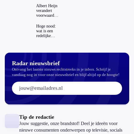
dat invloed
Albert Heijn
op je
verandert
hypotheek?
voorwaarden
koopzegels:
mag dat
Hoge nood:
zomaar?
wat is een
redelijke
prijs voor
een openbaar
toilet?
Radar nieuwsbrief
Ontvang het laatste nieuws rechtstreeks in je inbox. Schrijf je
vandaag nog in voor onze nieuwsbrief en blijf altijd op de hoogte!
E-mailadres:
Tip de redactie
Jouw suggestie, onze brandstof! Deel je ideeën voor
nieuwe consumenten onderwerpen op televisie, socials