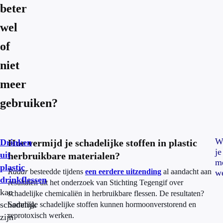
beter
wel
of
niet
meer
gebruiken?
W
Drinken
Hoe vermijd je schadelijke stoffen in plastic
je
uit
herbruikbare materialen?
m
plastic
Radar
besteedde tijdens
een eerdere uitzending
al aandacht aan
w
drinkflessen
resultaten uit het onderzoek van Stichting Tegengif over
kan
schadelijke chemicaliën in herbruikbare flessen. De resultaten?
schadelijk
Sommige schadelijke stoffen kunnen hormoonverstorend en
reprotoxisch werken.
zijn