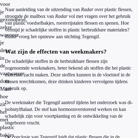
voor
Naar aanleiding van de uitzending van
Radar
over plastic flessen,
je
stroomde de mailbox van
Radar
vol met vragen over het gebruik
gezondheid,
van plastic voedselbakjes, roestvrijstalen flessen en spenen. Hoe
zeker
vermijd je schadelijke stoffen in plastic herbruikbare materialen?
wanneer
Radar
vroeg het opnieuw aan stichting Tegengif.
je
deze
Wat zijn de effecten van weekmakers?
in
De schadelijke stoffen in de herbruikbare flessen zijn
de
zogenoemde weekmakers, beter bekend als stoffen die het plastic
vaatwasser
materiaal zacht maken. Deze stoffen kunnen in de vloeistof in de
doet.
flessen terechtkomen, deze drinken kinderen vervolgens tijdens
Maar
gebruik op.
hoe
De weekmaker die Tegengif aantrof tijdens het onderzoek was di-
zit
isobutylftalaat. De stof kan hormoonverstorend werken en kan
het
schadelijk zijn voor voortplanting en de ontwikkeling van de
met
ongeboren vrucht.
plastic
bakjes
De conclusie van Tegengif luidt dat plastic flessen die in de