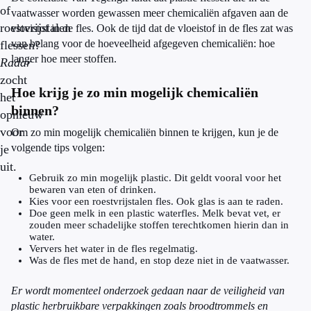
of
vaatwasser worden gewassen meer chemicaliën afgaven aan de
roestvrijstalen
vloeistof in de fles. Ook de tijd dat de vloeistof in de fles zat was
van belang voor de hoeveelheid afgegeven chemicaliën: hoe
flessen?
langer hoe meer stoffen.
Radar
zocht
Hoe krijg je zo min mogelijk chemicaliën
het
binnen?
opnieuw
voor
Om zo min mogelijk chemicaliën binnen te krijgen, kun je de
volgende tips volgen:
je
uit.
Gebruik zo min mogelijk plastic. Dit geldt vooral voor het
bewaren van eten of drinken.
Kies voor een roestvrijstalen fles. Ook glas is aan te raden.
Doe geen melk in een plastic waterfles. Melk bevat vet, er
zouden meer schadelijke stoffen terechtkomen hierin dan in
water.
Ververs het water in de fles regelmatig.
Was de fles met de hand, en stop deze niet in de vaatwasser.
Er wordt momenteel onderzoek gedaan naar de veiligheid van
plastic herbruikbare verpakkingen zoals broodtrommels en