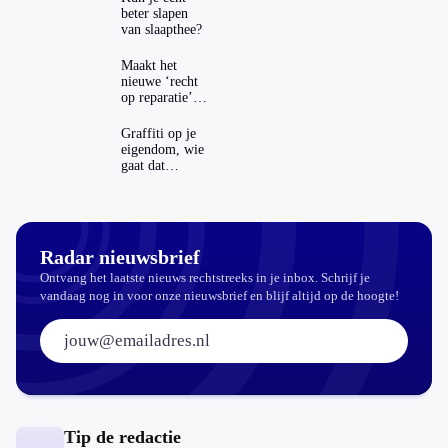
beter slapen
van slaapthee?
Maakt het
nieuwe ‘recht
op reparatie’
repareren ook
echt
Graffiti op je
aantrekkelijker?
eigendom, wie
gaat dat
betalen?
Radar nieuwsbrief
Ontvang het laatste nieuws rechtstreeks in je inbox. Schrijf je
vandaag nog in voor onze nieuwsbrief en blijf altijd op de hoogte!
E-mailadres:
Tip de redactie