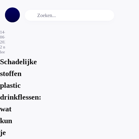
14-
06-
2024
2
min.
leestijd
Schadelijke
stoffen
plastic
drinkflessen:
wat
kun
je