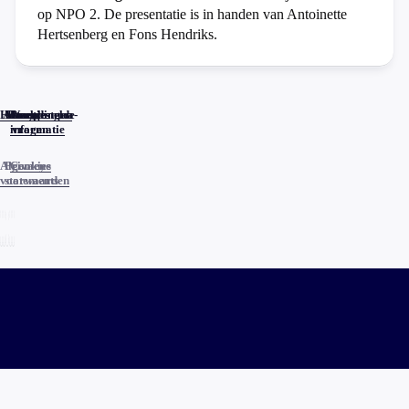
op NPO 2. De presentatie is in handen van Antoinette
Hertsenberg en Fons Hendriks.
Home
Actueel
Uitzendingen
Reacties
Programma-
Veelgestelde
informatie
vragen
Algemene
Privacy
Cookies
voorwaarden
statements