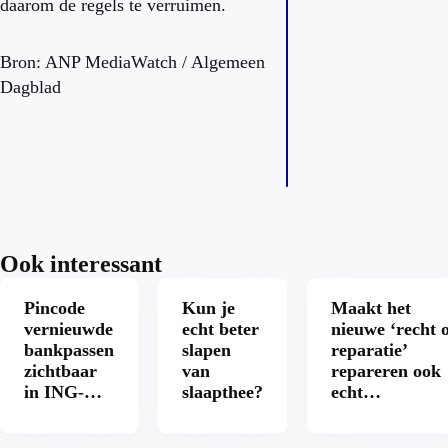
daarom de regels te verruimen.
Bron: ANP MediaWatch / Algemeen
Dagblad
Ook interessant
Pincode
Kun je
Maakt het
vernieuwde
echt beter
nieuwe ‘recht 
bankpassen
slapen
reparatie’
zichtbaar
van
repareren ook
in ING-
slaapthee?
echt
app: is dat
aantrekkelijke
wel veilig?