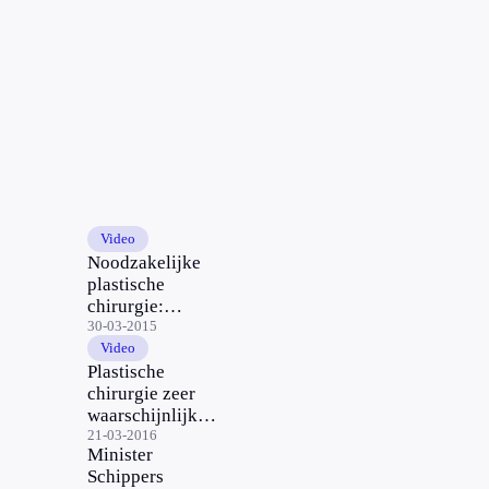
Video
Noodzakelijke
plastische
chirurgie:
interview met
30-03-2015
Schippers
Video
Plastische
chirurgie zeer
waarschijnlijk
terug in
21-03-2016
Minister
basisverzekering
Schippers