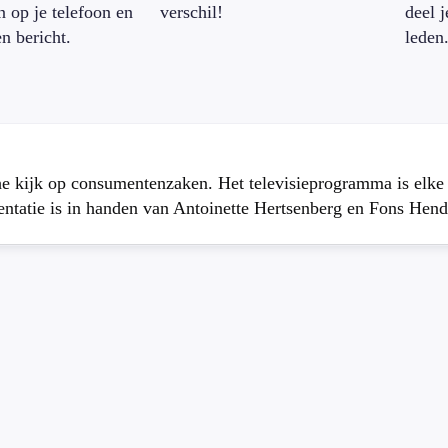
n op je telefoon en
verschil!
deel 
en bericht.
leden
che kijk op consumentenzaken. Het televisieprogramma is elk
atie is in handen van Antoinette Hertsenberg en Fons Hend