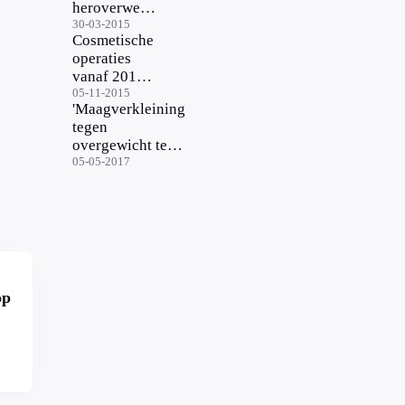
heroverweegt
opname
30-03-2015
Cosmetische
plastische
operaties
chirurgie in
vanaf 2017
basispakket
mogelijk
05-11-2015
'Maagverkleining
weer
tegen
vergoed
overgewicht te
vaak ingezet'
05-05-2017
op
r?