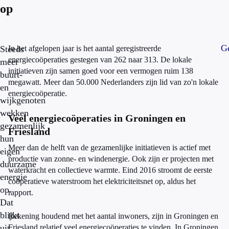
op
Ge
Steeds
In het afgelopen jaar is het aantal geregistreerde
energiecoöperaties gestegen van 262 naar 313. De lokale
meer
initiatieven zijn samen goed voor een vermogen ruim 138
buurt-
megawatt. Meer dan 50.000 Nederlanders zijn lid van zo'n lokale
en
energiecoöperatie.
wijkgenoten
wekken
Veel energiecoöperaties in Groningen en
gezamenlijk
Friesland
hun
Meer dan de helft van de gezamenlijke initiatieven is actief met
eigen
productie van zonne- en windenergie. Ook zijn er projecten met
duurzame
waterkracht en collectieve warmte. Eind 2016 stroomt de eerste
energie
coöperatieve waterstroom het elektriciteitsnet op, aldus het
op.
rapport.
Dat
blijkt
Rekening houdend met het aantal inwoners, zijn in Groningen en
uit
Friesland relatief veel energiecoöperaties te vinden. In Groningen