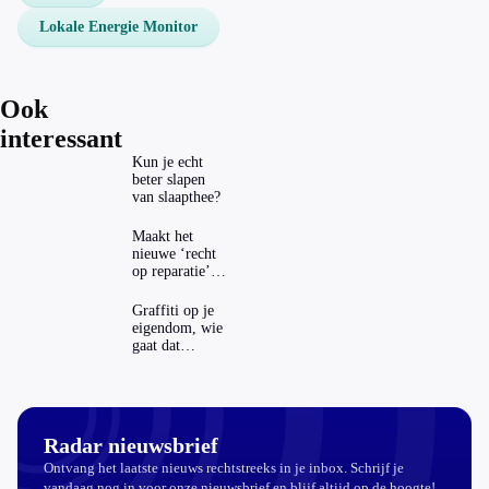
Lokale Energie Monitor
Ook
interessant
Kun je echt
beter slapen
van slaapthee?
Maakt het
nieuwe ‘recht
op reparatie’
repareren ook
echt
Graffiti op je
aantrekkelijker?
eigendom, wie
gaat dat
betalen?
Radar nieuwsbrief
Ontvang het laatste nieuws rechtstreeks in je inbox. Schrijf je
vandaag nog in voor onze nieuwsbrief en blijf altijd op de hoogte!