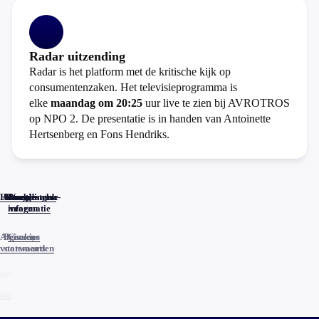
Radar uitzending
Radar is het platform met de kritische kijk op
consumentenzaken. Het televisieprogramma is
elke
maandag om 20:25
uur live te zien bij AVROTROS
op NPO 2. De presentatie is in handen van Antoinette
Hertsenberg en Fons Hendriks.
Home
Actueel
Uitzendingen
Reacties
Programma-
Veelgestelde
informatie
vragen
Algemene
Privacy
Cookies
voorwaarden
statements