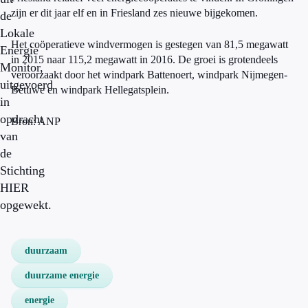
zijn er dit jaar elf en in Friesland zes nieuwe bijgekomen.
de
Lokale
Het coöperatieve windvermogen is gestegen van 81,5 megawatt
Energie
in 2015 naar 115,2 megawatt in 2016. De groei is grotendeels
Monitor,
veroorzaakt door het windpark Battenoert, windpark Nijmegen-
uitgevoerd
Betuwe en windpark Hellegatsplein.
in
opdracht
Bron: ANP
van
de
Stichting
HIER
opgewekt.
duurzaam
duurzame energie
energie