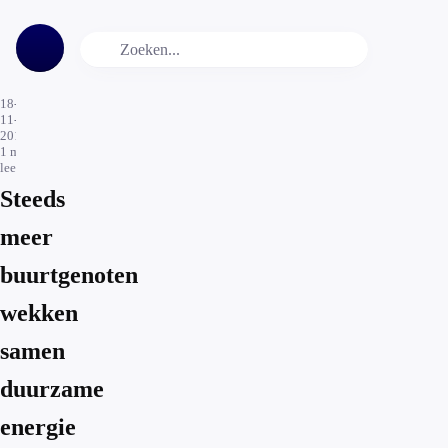
18-
11-
2016
1
min.
leestijd
Steeds
meer
buurtgenoten
wekken
samen
duurzame
energie