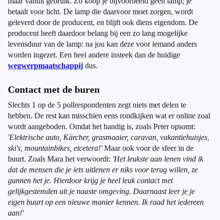
maar vanuit gebruik. Zo kóóp je bijvoorbeeld geen lamp; je
betaalt voor licht. De lamp die daarvoor moet zorgen, wordt
geleverd door de producent, en blijft ook diens eigendom. De
producent heeft daardoor belang bij een zo lang mogelijke
levensduur van de lamp: na jou kan deze voor iemand anders
worden ingezet. Een heel andere insteek dan de huidige
wegwerpmaatschappij
dus.
Contact met de buren
Slechts 1 op de 5 pollrespondenten zegt niets met delen te
hebben. De rest kan misschien eens rondkijken wat er online zoal
wordt aangeboden. Omdat het handig is, zoals Peter opsomt:
'Elektrische auto, Kärcher, grasmaaier, caravan, vakantiehuisjes,
ski's, mountainbikes, etcetera!'
Maar ook voor de sfeer in de
buurt. Zoals Mara het verwoordt:
'Het leukste aan lenen vind ik
dat de mensen die je iets uitlenen er niks voor terug willen, ze
gunnen het je. Hierdoor krijg je heel leuk contact met
gelijkgestemden uit je naaste omgeving. Daarnaast leer je je
eigen buurt op een nieuwe manier kennen. Ik raad het iedereen
aan!'