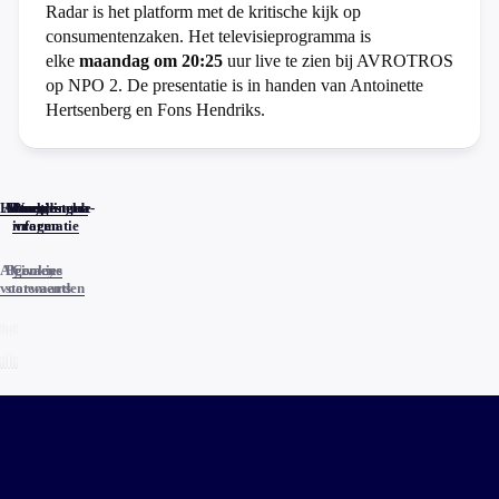
Radar is het platform met de kritische kijk op
consumentenzaken. Het televisieprogramma is
elke
maandag om 20:25
uur live te zien bij AVROTROS
op NPO 2. De presentatie is in handen van Antoinette
Hertsenberg en Fons Hendriks.
Home
Actueel
Uitzendingen
Reacties
Programma-
Veelgestelde
informatie
vragen
Algemene
Privacy
Cookies
voorwaarden
statements