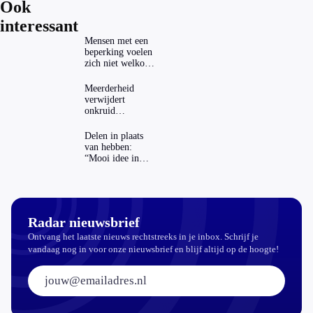
Ook
interessant
Mensen met een
beperking voelen
zich niet welkom
op festivals
Meerderheid
verwijdert
onkruid
milieuvriendelijk:
‘Kwestie van
Delen in plaats
bijhouden’
van hebben:
“Mooi idee in
theorie”
Radar nieuwsbrief
Ontvang het laatste nieuws rechtstreeks in je inbox. Schrijf je
vandaag nog in voor onze nieuwsbrief en blijf altijd op de hoogte!
E-mailadres: