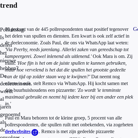
trend
Ge
Polluitslag.
80 procent van de 445 pollrespondenten staat positief tegenover
het delen van spullen en diensten. Een kwart is ook zelf actief in
Is
de deeleconomie. Zoals Paul, die ons via WhatsApp laat weten:
delen
'Via Peerby, reeds jarenlang. Allerlei zaken van gereedschap tot
het
kampeergerei. Zowel inlenend als uitlenend.'
Ook Mara is om. Zij
nieuwe
mailt:
'Hoe fijn is het om de juiste spullen te kunnen gebruiken,
hebben?
maar hoe vervelend is het dat die spullen het grootste gedeelte
De
van de tijd op zolder staan weg te kwijnen?'
Dat neemt nog
deeleconomie
ruimte in ook, stelt Remco via WhatsApp. Hij kocht samen met
drie buurhuishoudens een pizzarette:
'Zo wordt 'ie tenminste
wordt
maximaal gebruikt en neemt hij iedere keer bij een ander een plek
al
in.'
jaren
genoemd
Paul en Mara behoren tot de kleine groep, 5 procent van alle
als
pollrespondenten, die spullen ruilt met onbekenden, via zogeheten
de
deelwebsites
. Remco is met zijn gedeelde pizzarette
opvolger