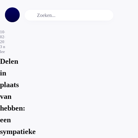
10-
02-
2017
3
min.
leestijd
Delen
in
plaats
van
hebben:
een
sympatieke