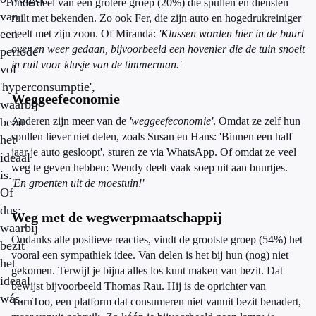
onderdeel van een grotere groep (20%) die spullen en diensten
van
ruilt met bekenden. Zo ook Fer, die zijn auto en hogedrukreiniger
een
deelt met zijn zoon. Of Miranda:
'Klussen worden hier in de buurt
over en weer gedaan, bijvoorbeeld een hovenier die de tuin snoeit
periode
in ruil voor klusje van de timmerman.'
vol
'hyperconsumptie',
Weggeefeconomie
waarbij
bezit
Anderen zijn meer van de
'weggeefeconomie'
. Omdat ze zelf hun
spullen liever niet delen, zoals Susan en Hans: 'Binnen een half
het
jaar je auto gesloopt', sturen ze via WhatsApp. Of omdat ze veel
ideaal
weg te geven hebben: Wendy deelt vaak soep uit aan buurtjes.
is.
'En groenten uit de moestuin!'
Of
dus:
Weg met de wegwerpmaatschappij
waarbij
Ondanks alle positieve reacties, vindt de grootste groep (54%) het
bezit
vooral een sympathiek idee. Van delen is het bij hun (nog) niet
het
gekomen. Terwijl je bijna alles los kunt maken van bezit. Dat
ideaal
bewijst bijvoorbeeld Thomas Rau. Hij is de oprichter van
wás.
TurnToo, een platform dat consumeren niet vanuit bezit benadert,