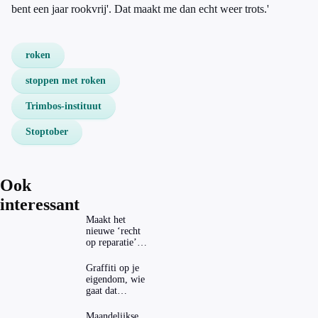
bent een jaar rookvrij'. Dat maakt me dan echt weer trots.'
roken
stoppen met roken
Trimbos-instituut
Stoptober
Ook
interessant
Maakt het
nieuwe ‘recht
op reparatie’
repareren ook
echt
Graffiti op je
aantrekkelijker?
eigendom, wie
gaat dat
betalen?
Maandelijkse