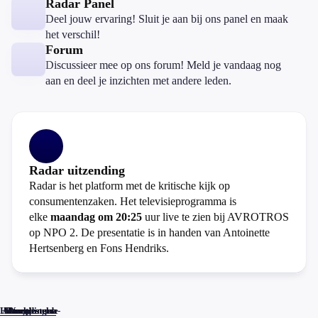
Radar Panel
Deel jouw ervaring! Sluit je aan bij ons panel en maak
het verschil!
Forum
Discussieer mee op ons forum! Meld je vandaag nog
aan en deel je inzichten met andere leden.
Radar uitzending
Radar is het platform met de kritische kijk op
consumentenzaken. Het televisieprogramma is
elke
maandag om 20:25
uur live te zien bij AVROTROS
op NPO 2. De presentatie is in handen van Antoinette
Hertsenberg en Fons Hendriks.
Home
Actueel
Uitzendingen
Reacties
Programma-
Veelgestelde