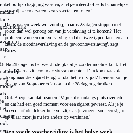
en
behoorlijk chagrijnig worden, snel geïrriteerd of zelfs lichamelijke
verschijnselen ervaren, zoals zweten en trillen.'
maand
lang
Dat is na een week wel voorbij, maar is 28 dagen stoppen met
gezamenlijk
roken dan wel genoeg om van je verslaving af te komen? 'Het
het
probleem van een rookverslaving is dat er twee typen facetten aan
avontuur
zitten: de nicotineverslaving en de gewoonteverslaving', zegt
aan.
Croes.
Het
is
'Na 28 dagen is het wel duidelijk dat je zonder nicotine kunt. Het
natuurlijk
risico daarna zit hem in de stressmomenten. Dan komt vaak de
drang naar die sigaret terug, omdat het je rust gaf.' Daarom kun je
nog
de app van Stoptober ook nog na die 28 dagen gebruiken.
mooier
als
Ook Boeije kan dat beamen. 'Mijn kat is onlangs plots overleden
je
en dat had een goed moment voor een sigaret geweest. Als je je
het
verveelt of niet lekker in je vel zit, stak je vroeger snel een sigaret
daarna
op. Daar moet je nu iets anders op verzinnen.'
ook
nog
Een goede voorbereiding is het halve werk