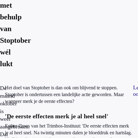
met
behulp
van
Stoptober
wél
lukt
L
De
Het doel van Stoptober is dan ook om blijvend te stoppen.
oo
Stoptober is ondertussen een landelijke actie geworden. Maar
maand
wanneer merk je de eerste effecten?
oktober
is
'De eerste effecten merk je al heel snel'
weer
Esther Croes van het Trimbos-Instituut: 'De eerste effecten merk
aangebroken.
je al heel snel. Na twintig minuten dalen je bloeddruk en hartslag.
Dat