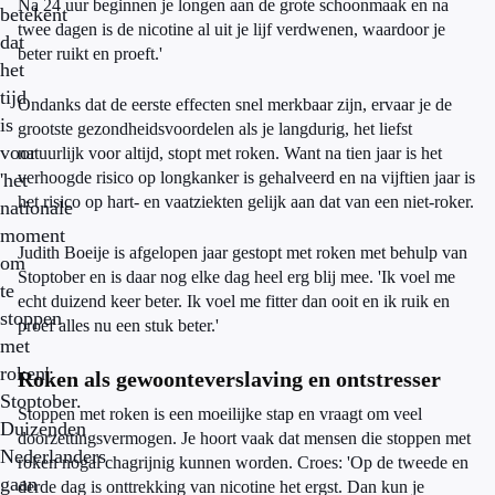
Na 24 uur beginnen je longen aan de grote schoonmaak en na
betekent
twee dagen is de nicotine al uit je lijf verdwenen, waardoor je
dat
beter ruikt en proeft.'
het
tijd
Ondanks dat de eerste effecten snel merkbaar zijn, ervaar je de
is
grootste gezondheidsvoordelen als je langdurig, het liefst
voor
natuurlijk voor altijd, stopt met roken. Want na tien jaar is het
verhoogde risico op longkanker is gehalveerd en na vijftien jaar is
'het
het risico op hart- en vaatziekten gelijk aan dat van een niet-roker.
nationale
moment
Judith Boeije is afgelopen jaar gestopt met roken met behulp van
om
Stoptober en is daar nog elke dag heel erg blij mee. 'Ik voel me
te
echt duizend keer beter. Ik voel me fitter dan ooit en ik ruik en
stoppen
proef alles nu een stuk beter.'
met
roken':
Roken als gewoonteverslaving en ontstresser
Stoptober.
Stoppen met roken is een moeilijke stap en vraagt om veel
Duizenden
doorzettingsvermogen. Je hoort vaak dat mensen die stoppen met
Nederlanders
roken nogal chagrijnig kunnen worden. Croes: 'Op de tweede en
gaan
derde dag is onttrekking van nicotine het ergst. Dan kun je