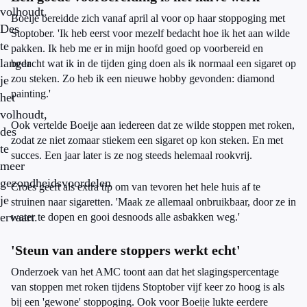
volhoudt.
Boeije bereidde zich vanaf april al voor op haar stoppoging met
Des
Stoptober. 'Ik heb eerst voor mezelf bedacht hoe ik het aan wilde
te
pakken. Ik heb me er in mijn hoofd goed op voorbereid en
langer
bedacht wat ik in de tijden ging doen als ik normaal een sigaret op
zou steken. Zo heb ik een nieuwe hobby gevonden: diamond
je
painting.'
het
volhoudt,
Ook vertelde Boeije aan iedereen dat ze wilde stoppen met roken,
des
zodat ze niet zomaar stiekem een sigaret op kon steken. En met
te
succes. Een jaar later is ze nog steeds helemaal rookvrij.
meer
gezondheidsvoordelen
Croes geeft als extra tip om van tevoren het hele huis af te
je
struinen naar sigaretten. 'Maak ze allemaal onbruikbaar, door ze in
ervaart.
water te dopen en gooi desnoods alle asbakken weg.'
'Steun van andere stoppers werkt echt'
Onderzoek van het AMC toont aan dat het slagingspercentage
van stoppen met roken tijdens Stoptober vijf keer zo hoog is als
bij een 'gewone' stoppoging. Ook voor Boeije lukte eerdere