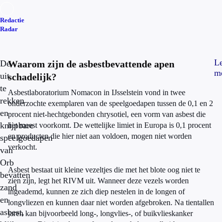
Redactie
Radar
L
De
Waarom zijn de asbestbevattende apen
m
uit
schadelijk?
te
Asbestlaboratorium Nomacon in IJsselstein vond in twee
rekken
onderzochte exemplaren van de speelgoedapen tussen de 0,1 en 2
en
procent niet-hechtgebonden chrysotiel, een vorm van asbest die
knijpbare
het meest voorkomt. De wettelijke limiet in Europa is 0,1 procent
en producten die hier niet aan voldoen, mogen niet worden
speelgoedapen
verkocht.
van
Orb
Asbest bestaat uit kleine vezeltjes die met het blote oog niet te
bevatten
zien zijn, legt het RIVM uit. Wanneer deze vezels worden
zand
ingeademd, kunnen ze zich diep nestelen in de longen of
en
longvliezen en kunnen daar niet worden afgebroken. Na tientallen
asbest,
jaren kan bijvoorbeeld long-, longvlies-, of buikvlieskanker