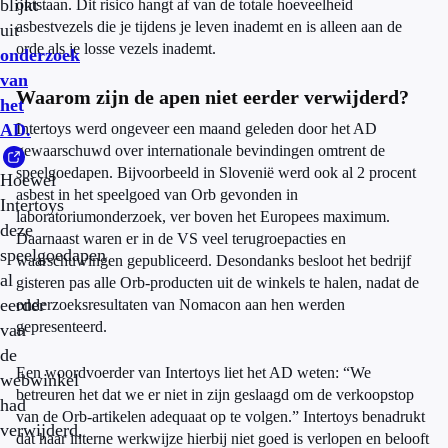
blijkt
ontstaan. Dit risico hangt af van de totale hoeveelheid
asbestvezels die je tijdens je leven inademt en is alleen aan de
uit
orde als je losse vezels inademt.
onderzoek
van
Waarom zijn de apen niet eerder verwijderd?
het
AD.
Intertoys werd ongeveer een maand geleden door het AD
gewaarschuwd over internationale bevindingen omtrent de
speelgoedapen. Bijvoorbeeld in Slovenië werd ook al 2 procent
Hoewel
asbest in het speelgoed van Orb gevonden in
Intertoys
laboratoriumonderzoek, ver boven het Europees maximum.
deze
Daarnaast waren er in de VS veel terugroepacties en
speelgoedapen
waarschuwingen gepubliceerd. Desondanks besloot het bedrijf
al
gisteren pas alle Orb-producten uit de winkels te halen, nadat de
eerder
onderzoeksresultaten van Nomacon aan hen werden
gepresenteerd.
van
de
Een woordvoerder van Intertoys liet het AD weten: “We
webwinkel
betreuren het dat we er niet in zijn geslaagd om de verkoopstop
had
van de Orb-artikelen adequaat op te volgen.” Intertoys benadrukt
verwijderd,
dat haar interne werkwijze hierbij niet goed is verlopen en belooft