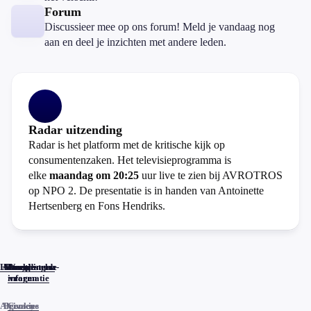
Forum
Discussieer mee op ons forum! Meld je vandaag nog
aan en deel je inzichten met andere leden.
Radar uitzending
Radar is het platform met de kritische kijk op
consumentenzaken. Het televisieprogramma is
elke
maandag om 20:25
uur live te zien bij AVROTROS
op NPO 2. De presentatie is in handen van Antoinette
Hertsenberg en Fons Hendriks.
Home
Actueel
Uitzendingen
Reacties
Programma-
Veelgestelde
informatie
vragen
Algemene
Privacy
Cookies