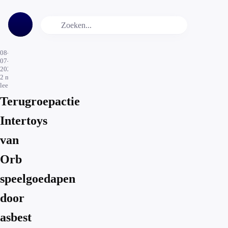
08-
07-
2026
2
min.
leestijd
Terugroepactie
Intertoys
van
Orb
speelgoedapen
door
asbest