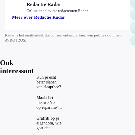
Redactie Radar
Online en televisie redacteuren Radar
Meer over Redactie Radar
Radar is het onafhankelijke consumentenplatform van publieke omroep
AVROTROS.
Ook
interessant
Kun je echt
beter slapen
van slaapthee?
Maakt het
nieuwe ‘recht
op reparatie’
repareren ook
echt
Graffiti op je
aantrekkelijker?
eigendom, wie
gaat dat
betalen?