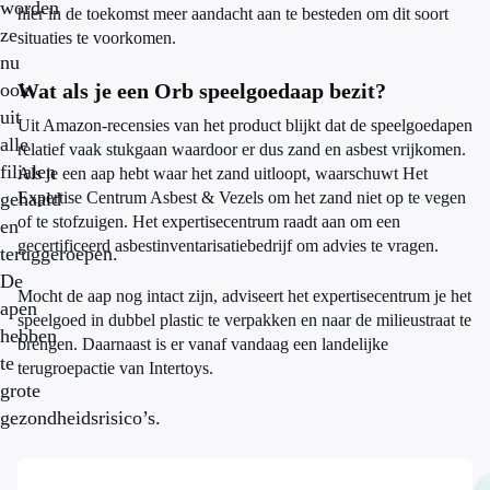
worden
hier in de toekomst meer aandacht aan te besteden om dit soort
ze
situaties te voorkomen.
nu
ook
Wat als je een Orb speelgoedaap bezit?
uit
Uit Amazon-recensies van het product blijkt dat de speelgoedapen
alle
relatief vaak stukgaan waardoor er dus zand en asbest vrijkomen.
filialen
Als je een aap hebt waar het zand uitloopt, waarschuwt Het
gehaald
Expertise Centrum Asbest & Vezels om het zand niet op te vegen
of te stofzuigen. Het expertisecentrum raadt aan om een
en
gecertificeerd asbestinventarisatiebedrijf om advies te vragen.
teruggeroepen.
De
Mocht de aap nog intact zijn, adviseert het expertisecentrum je het
apen
speelgoed in dubbel plastic te verpakken en naar de milieustraat te
hebben
brengen. Daarnaast is er vanaf vandaag een landelijke
te
terugroepactie van Intertoys.
grote
gezondheidsrisico’s.