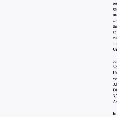
re
ga
ma
ze
th
ze
va
su
Ui
He
3,
D
3,
In