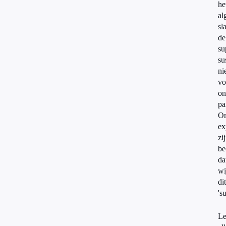
he
al
sl
de
su
su
ni
vo
on
pa
O
ex
zi
be
da
wi
dit
's
Le