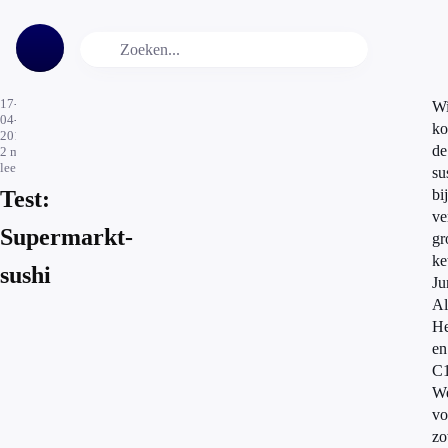
17-
Wi
04-
ko
2012
de
2
min.
leestijd
su
Test:
bij
ve
Supermarkt-
gr
ke
sushi
Ju
Al
He
en
C1
W
vo
zo