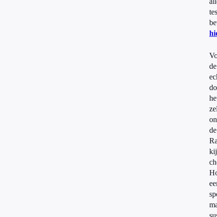
al
tes
be
hi
Vo
de
ec
do
he
ze
on
de
Ra
ki
ch
Ho
ee
sp
ma
su