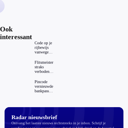
walgelijke
(niet eetbare)
produkten
aan de
man/vrouw
Ook
te brengen.
interessant
En dan die
prijzen, die
Code op je
ze voor deze
rijbewijs
vanwege
smerige
AD(H)D of
troep durven
autisme?
Flitsmeister
te vragen.
Zo
straks
Maxiem.
verwijder
verboden?
je hem
Dit zijn de
regels in
Pincode
Nederland
vernieuwde
en het
bankpassen
buitenland
zichtbaar in
ING-app:
is dat wel
veilig?
Radar nieuwsbrief
Ontvang het laatste nieuws rechtstreeks in je inbox. Schrijf je