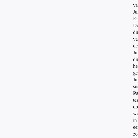
va
J
E:
D
di
va
de
Ju
di
he
g
J
su
Pa
tes
do
w
in
ee
ze