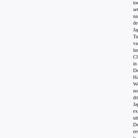
to
se
na
de
Ja
Tu
va
la
Cl
in
D
Ha
W
no
dr
Ja
ex
uit
D
ee