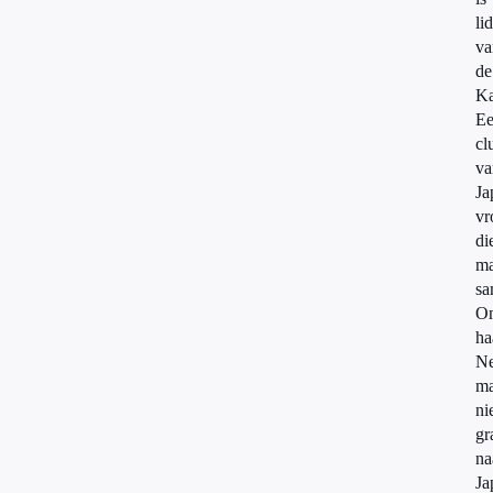
lid
va
de
Ka
E
cl
va
Ja
vr
di
ma
sa
O
ha
Ne
m
ni
gr
na
Ja