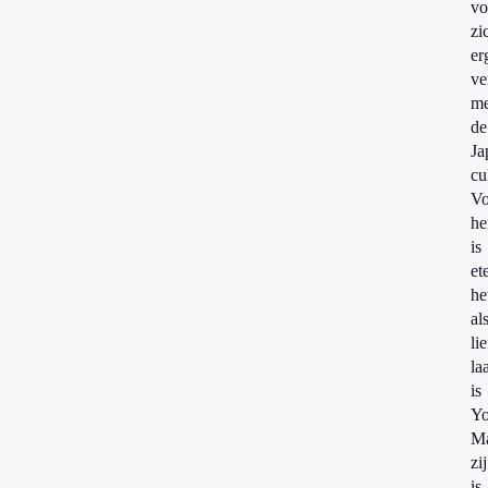
vo
zi
er
ve
me
de
Ja
cu
Vo
h
is
et
he
al
li
la
is
Y
Ma
zij
is