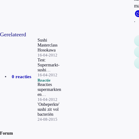
m
.
Gerelateerd
Sushi
Masterclass
Hosokawa
16-04-2012
Test:
Supermarkt-
sushi
(uitgebreid)
16-04-2012
0 reacties
Reactie
Reacties
supermarkten
en
producenten
16-04-2012
'Onbeperkte'
sushi zit vol
bacteriën
24-08-2015
Forum