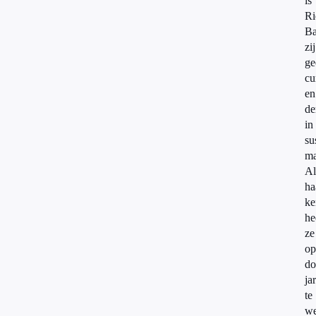
is
Ri
Ba
zij
ge
cu
en
de
in
su
ma
Al
ha
ke
he
ze
op
do
ja
te
we