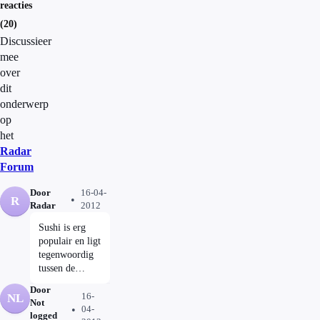
reacties
(20)
Discussieer
mee
over
dit
onderwerp
op
het
Radar
Forum
Door
16-04-
R
Radar
2012
Sushi is erg
populair en ligt
tegenwoordig
tussen de
diepvriespizza's
Door
en de
16-
NL
Not
voorverpakte
04-
logged