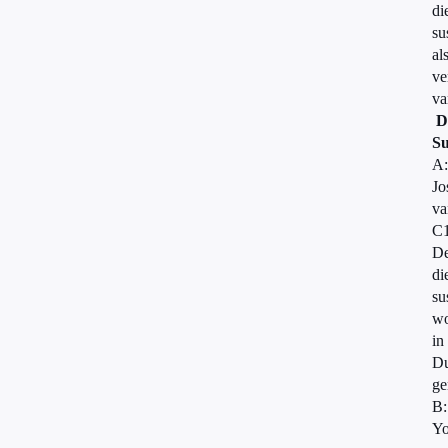
di
su
al
ve
va
D
Su
A:
Jo
va
C1
D
di
su
wo
in
Du
ge
B:
Yo