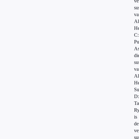
ve
su
va
Al
He
C:
Pu
As
di
su
va
Al
He
Su
D:
Ta
R
is
de
ve
su