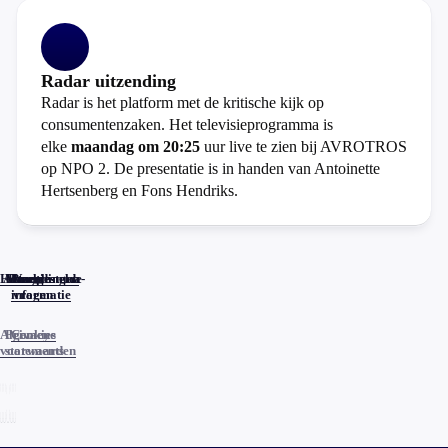
Radar uitzending
Radar is het platform met de kritische kijk op
consumentenzaken. Het televisieprogramma is
elke
maandag om 20:25
uur live te zien bij AVROTROS
op NPO 2. De presentatie is in handen van Antoinette
Hertsenberg en Fons Hendriks.
Home
Actueel
Uitzendingen
Reacties
Programma-
Veelgestelde
informatie
vragen
Algemene
Privacy
Cookies
voorwaarden
statements