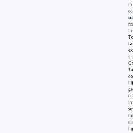
in
ee
su
re
in
To
tw
ex
is
Ch
Ta
oo
hij
ge
cu
in
su
m
en
hij