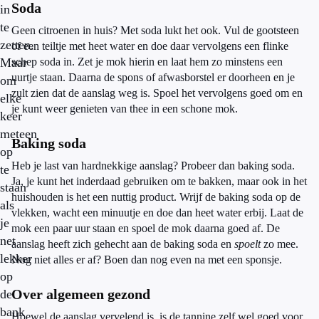
Soda
in
te
Geen citroenen in huis? Met soda lukt het ook. Vul de gootsteen
zetten.
of een teiltje met heet water en doe daar vervolgens een flinke
Maar
schep soda in. Zet je mok hierin en laat hem zo minstens een
uurtje staan. Daarna de spons of afwasborstel er doorheen en je
om
zult zien dat de aanslag weg is. Spoel het vervolgens goed om en
elke
je kunt weer genieten van thee in een schone mok.
keer
meteen
Baking soda
op
Heb je last van hardnekkige aanslag? Probeer dan baking soda.
te
Ja, je kunt het inderdaad gebruiken om te bakken, maar ook in het
staan
huishouden is het een nuttig product. Wrijf de baking soda op de
als
vlekken, wacht een minuutje en doe dan heet water erbij. Laat de
je
mok een paar uur staan en spoel de mok daarna goed af. De
net
aanslag heeft zich gehecht aan de baking soda en
spoelt
zo mee.
lekker
Nog niet alles er af? Boen dan nog even na met een sponsje.
op
Over algemeen gezond
de
bank
Hoewel de aanslag vervelend is, is de tannine zelf wel goed voor