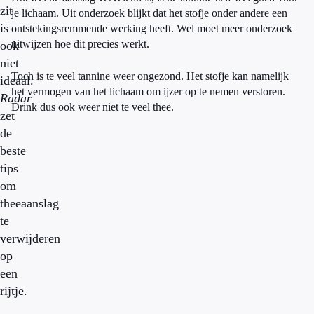
zit
je lichaam. Uit onderzoek blijkt dat het stofje onder andere een ​​
is
ontstekingsremmende werking heeft. Wel moet meer onderzoek
uitwijzen hoe dit precies werkt.
ook
niet
Toch is te veel tannine weer ongezond. Het stofje kan namelijk
ideaal.
het vermogen van het lichaam om ijzer op te nemen verstoren.
Radar
Drink dus ook weer niet te veel thee.
zet
de
beste
tips
om
theeaanslag
te
verwijderen
op
een
rijtje.