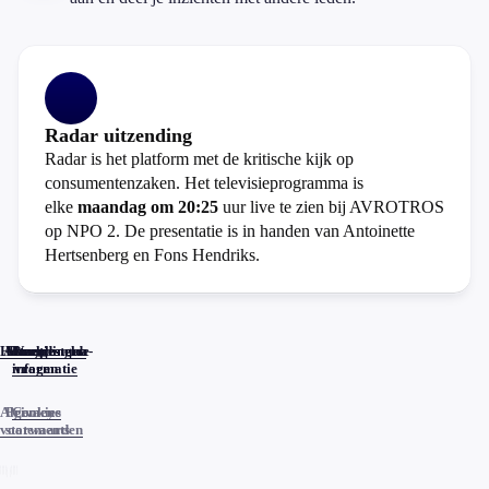
Radar uitzending
Radar is het platform met de kritische kijk op
consumentenzaken. Het televisieprogramma is
elke
maandag om 20:25
uur live te zien bij AVROTROS
op NPO 2. De presentatie is in handen van Antoinette
Hertsenberg en Fons Hendriks.
Home
Actueel
Uitzendingen
Reacties
Programma-
Veelgestelde
informatie
vragen
Algemene
Privacy
Cookies
voorwaarden
statements