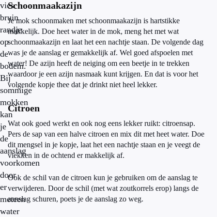
Schoonmaakazijn
vies
bruin
Je mok schoonmaken met schoonmaakazijn is hartstikke
randje
makkelijk. Doe heet water in de mok, meng het met wat
op
schoonmaakazijn en laat het een nachtje staan. De volgende dag
was je de aanslag er gemakkelijk af. Wel goed afspoelen met
de
water! De azijn heeft de neiging om een beetje in te trekken
bodem.
waardoor je een azijn nasmaak kunt krijgen. En dat is voor het
Bij
volgende kopje thee dat je drinkt niet heel lekker.
sommige
mokken
Citroen
kan
Wat ook goed werkt en ook nog eens lekker ruikt: citroensap.
je
Pers de sap van een halve citroen en mix dit met heet water. Doe
de
dit mengsel in je kopje, laat het een nachtje staan en je veegt de
aanslag
vlekken in de ochtend er makkelijk af.
voorkomen
door
Ook de schil van de citroen kun je gebruiken om de aanslag te
er
verwijderen. Door de schil (met wat zoutkorrels erop) langs de
meteen
aanslag schuren, poets je de aanslag zo weg.
water