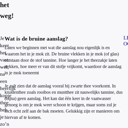
het
weg!
L
Je
Wat is de bruine aanslag?
O
kent
Laten we beginnen met wat die aanslag nou eigenlijk is en
het
waarom het in je mok zit. De bruine vlekken in je mok (of glas)
vast
ontstaan door de stof tannine. Hoe langer je het theezakje laten
wel,
trekken, hoe meer er van dit stofje vrijkomt, waardoor de aanslag
in je mok toeneemt
na
een
Je zult zien dat de aanslag vooral bij zwarte thee voorkomt. In
heerlijk
kruidenthee zoals rooibos en muntthee zit nauwelijks tannine, dus
kopje
(bijna) geen aanslag. Het kan dat één keer in de vaatwasser
thee
genoeg is om je mok weer schoon te krijgen, maar soms zul je
heb
toch echt zelf aan de bak moeten. Gelukkig zijn er manieren om
je
hiervan af te komen.
zo’n