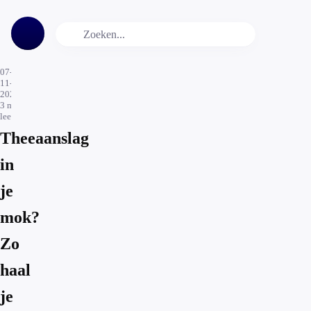
07-
11-
2022
3
min.
leestijd
Theeaanslag
in
je
mok?
Zo
haal
je