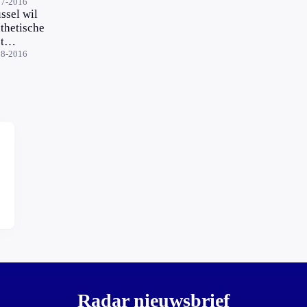
or
07-2016
ssel wil
geren
thetische
t
npakken
08-2016
Radar nieuwsbrief