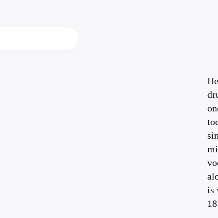
He
dr
on
to
si
mi
vo
al
is
18