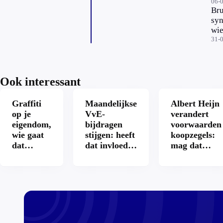
vo
06-
Bru
jon
syn
wie
aa
31-
Ook interessant
Graffiti
Maandelijkse
Albert Heijn
op je
VvE-
verandert
eigendom,
bijdragen
voorwaarden
wie gaat
stijgen: heeft
koopzegels:
dat
dat invloed
mag dat
betalen?
op je
zomaar?
hypotheek?