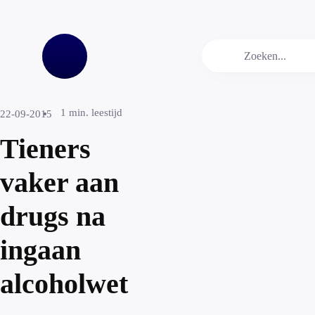
1
min. leestijd
22-09-2015
Tieners
vaker aan
drugs na
ingaan
alcoholwet