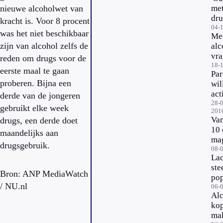
nieuwe alcoholwet van
met
dru
kracht is. Voor 8 procent
04-
was het niet beschikbaar
Me
zijn van alcohol zelfs de
alc
vra
reden om drugs voor de
lee
18-
eerste maal te gaan
Par
proberen. Bijna een
wil
act
derde van de jongeren
teg
28-0
gebruikt elke week
201
geb
Van
drugs, een derde doet
GH
10 
maandelijks aan
ma
drugsgebruik.
dra
08-
La
om
ste
Bron: ANP MediaWatch
pop
/ NU.nl
on
06-
Al
sch
kop
mak