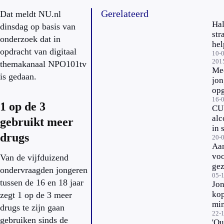
Gerelateerd
Dat meldt NU.nl
Hal
dinsdag op basis van
str
onderzoek dat in
hel
opdracht van digitaal
jeu
10-0
201
themakanaal NPO101tv
nie
Me
van
is gedaan.
jon
alc
op
af
na 
16-
1 op de 3
CU
dr
al
gebruikt meer
in 
drugs
20-
Aa
vo
Van de vijfduizend
ge
ondervraagden jongeren
op 
05-
tussen de 16 en 18 jaar
Jo
eve
ko
zegt 1 op de 3 meer
mi
drugs te zijn gaan
alc
22-
gebruiken sinds de
'Ou