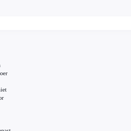
n
voer
iet
or
epast.