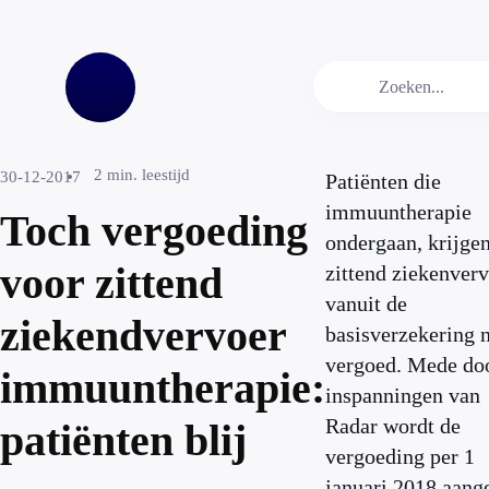
2
min. leestijd
30-12-2017
Patiënten die
immuuntherapie
Toch vergoeding
ondergaan, krijge
voor zittend
zittend ziekenver
vanuit de
ziekendvervoer
basisverzekering n
vergoed. Mede do
immuuntherapie:
inspanningen van
Radar wordt de
patiënten blij
vergoeding per 1
januari 2018 aang