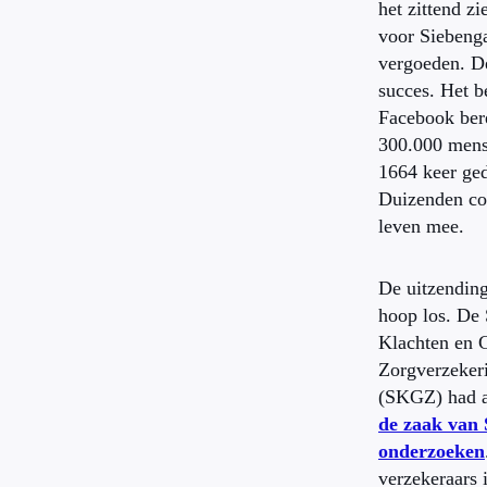
het zittend z
voor Siebenga
vergoeden. De
succes. Het b
Facebook bere
300.000 mens
1664 keer ged
Duizenden c
leven mee.
De uitzendin
hoop los. De 
Klachten en G
Zorgverzeker
(SKGZ) had 
de zaak van 
onderzoeken
verzekeraars 