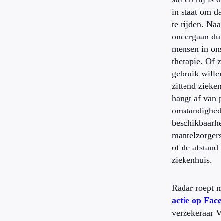
in staat om d
te rijden. Naa
ondergaan du
mensen in on
therapie. Of z
gebruik will
zittend zieke
hangt af van 
omstandighed
beschikbaarh
mantelzorgers
of de afstand 
ziekenhuis.
Radar roept 
actie op Fa
verzekeraar