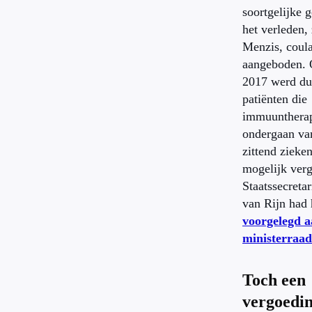
soortgelijke g
het verleden,
Menzis, coul
aangeboden. 
2017 werd dui
patiënten die
immuunthera
ondergaan va
zittend zieke
mogelijk verg
Staatssecreta
van Rijn had
voorgelegd a
ministerraad
Toch een
vergoedin