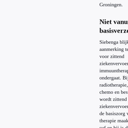
Groningen.
Niet vanu
basisverz
Siebenga blijk
aanmerking t
voor zittend
ziekenvervoer
immuunthera
ondergaat. Bi
radiotherapie,
chemo en best
wordt zittend
ziekenvervoer
de basiszorg 
therapie maa
suf en hij is 