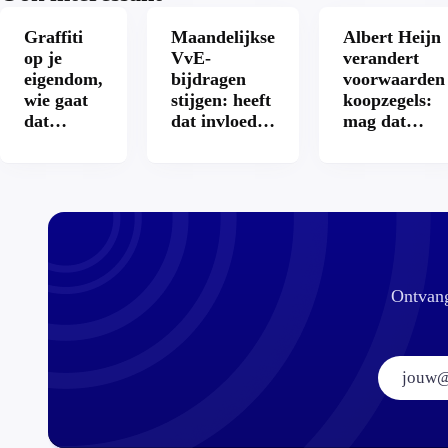
Graffiti
Maandelijkse
Albert Heijn
op je
VvE-
verandert
eigendom,
bijdragen
voorwaarden
wie gaat
stijgen: heeft
koopzegels:
dat
dat invloed
mag dat
betalen?
op je
zomaar?
hypotheek?
Ontvang