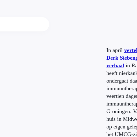
In april
verte
Derk Siebeng
verhaal
in Ra
heeft nierkan
ondergaat da
immuuntherap
veertien dagen
immuuntherap
Groningen. Va
huis in Midwo
op eigen gele
het UMCG-zie