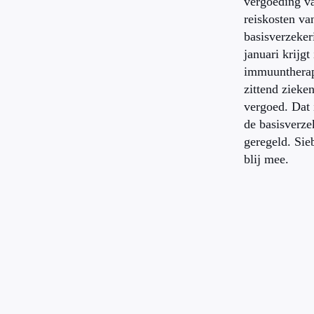
vergoeding v
reiskosten va
basisverzeker
januari krijgt
immuuntherap
zittend zieke
vergoed. Dat 
de basisverze
geregeld. Sie
blij mee.