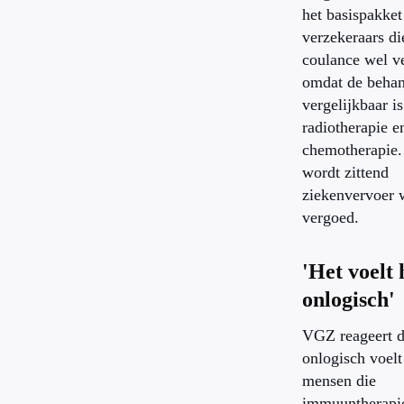
het basispakket 
verzekeraars die
coulance wel v
omdat de behan
vergelijkbaar i
radiotherapie e
chemotherapie.
wordt zittend
ziekenvervoer 
vergoed.
'Het voelt 
onlogisch'
VGZ reageert da
onlogisch voelt
mensen die
immuuntherapi