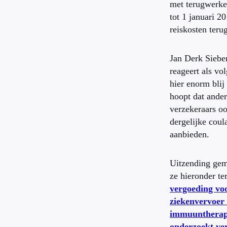
met terugwerke
tot 1 januari 2
reiskosten teru
Jan Derk Siebe
reageert als vol
hier enorm blij
hoopt dat ande
verzekeraars o
dergelijke coul
aanbieden.
Uitzending gem
ze hieronder te
vergoeding voo
ziekenvervoer 
immuuntherap
onderzoekt ve