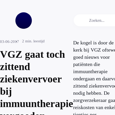
2
min. leestijd
03-06-2017
De kogel is door de
kerk bij VGZ oftew
VGZ gaat toch
goed nieuws voor
zittend
patiënten die
immuuntherapie
ziekenvervoer
ondergaan en daarv
zittend ziekenvervo
bij
nodig hebben. De
zorgverzekeraar gaa
immuuntherapie
reiskosten van enke
tientjes per