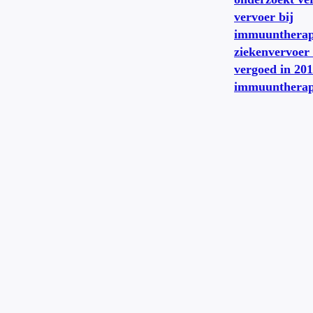
vervoer bij
immuuntherap
ziekenvervoer
vergoed in 20
immuuntherap