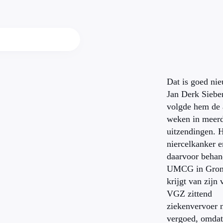
Dat is goed ni
Jan Derk Siebe
volgde hem de 
weken in meerd
uitzendingen. H
niercelkanker 
daarvoor behan
UMCG in Groni
krijgt van zijn
VGZ zittend
ziekenvervoer n
vergoed, omdat 