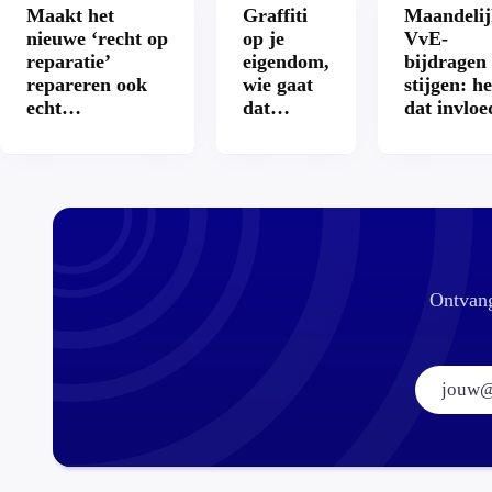
Maakt het
Graffiti
Maandelij
nieuwe ‘recht op
op je
VvE-
reparatie’
eigendom,
bijdragen
repareren ook
wie gaat
stijgen: he
echt
dat
dat invloe
aantrekkelijker?
betalen?
op je
hypothee
Ontvang