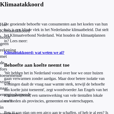
Klimaatakkoord
Het
De groeiende behoefte van consumenten aan het koelen van hun
huis is een blinde vlek in het Nederlandse klimaatbeleid. Dat stelt
Klimaatakkoord
het Klimaatverbond Nederland. Wat houden de klimaatplannen
houdt
in? Lees meer:
geen
rekening
Klimaatakkoord: wat weten we al?
met
de
Behoefte aan koelte neemt toe
fors
'We hebben het in Nederland vooral over hoe we onze huizen
toenemende
gaan verwarmen zonder aardgas. Maar door betere isolatie van
vraag
woningen daalt de vraag naar warmte sterk, terwijl de behoefte
naar
aan koelte juist toeneemt', zegt woordvoerder Jan Engels van het
energieslurpende
Klimaatverbond, een samenwerking van vele tientallen lokale
airco’s
overheden als provincies, gemeenten en waterschappen.
in
Ben jij van plan om een airco aan te schaffen, of heb je al een? Is
woningen.