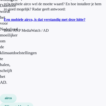
zo'n mobiele airco wel de moeite waard? En hoe installeer je hem
Daardoor
zo goed mogelijk? Radar geeft antwoord:
wordt
het
Een mobiele airco, is dat verstandig met deze hitte?
voor
Nederland
Bron: ANP MediaWatch / AD
moeilijker
om
de
klimaatdoelstellingen
te
halen,
schrijft
het
AD.
airco