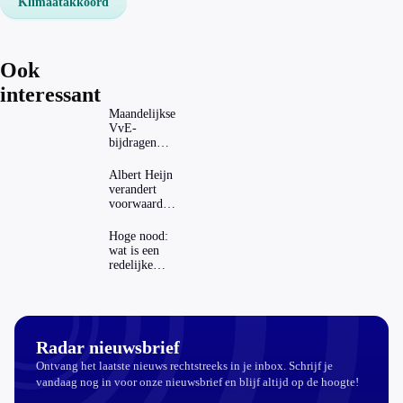
Klimaatakkoord
Ook
interessant
Maandelijkse
VvE-
bijdragen
stijgen: heeft
dat invloed
Albert Heijn
op je
verandert
hypotheek?
voorwaarden
koopzegels:
mag dat
Hoge nood:
zomaar?
wat is een
redelijke
prijs voor
een openbaar
toilet?
Radar nieuwsbrief
Ontvang het laatste nieuws rechtstreeks in je inbox. Schrijf je
vandaag nog in voor onze nieuwsbrief en blijf altijd op de hoogte!