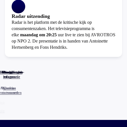
Radar uitzending
Radar is het platform met de kritische kijk op
consumentenzaken. Het televisieprogramma is
elke
maandag om 20:25
uur live te zien bij AVROTROS
op NPO 2. De presentatie is in handen van Antoinette
Hertsenberg en Fons Hendriks.
Home
Actueel
Uitzendingen
Reacties
Programma-
Veelgestelde
informatie
vragen
Algemene
Privacy
Cookies
voorwaarden
statements