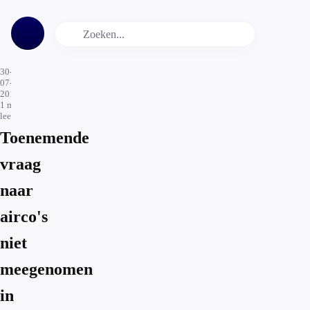
30-
07-
2019
1
min.
leestijd
Toenemende
vraag
naar
airco's
niet
meegenomen
in