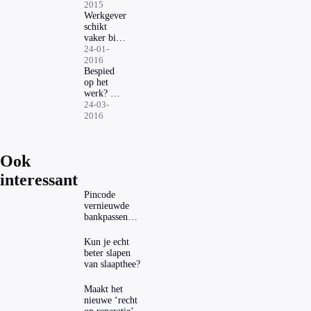
profiel als
2015
je
Werkgever
overlijdt?
schikt
vaker bij
ontslag
24-01-
2016
Bespied
op het
werk? 5
vragen
24-03-
over
2016
privacy
op de
werkvloer
Ook
interessant
Pincode
vernieuwde
bankpassen
zichtbaar in
ING-app: is dat
Kun je echt
wel veilig?
beter slapen
van slaapthee?
Maakt het
nieuwe ‘recht