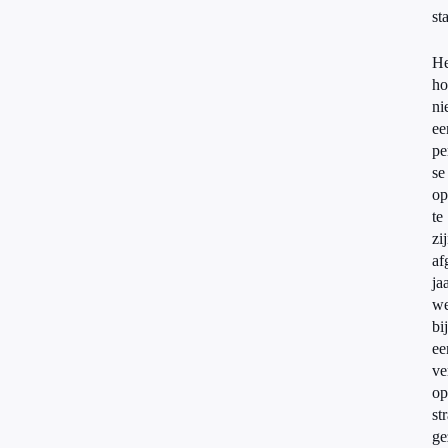
st
He
ho
ni
ee
pe
se
op
te
zi
af
ja
we
bi
ee
ve
op
st
ge