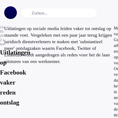
14-
Uitlatingen op sociale media leiden vaker tot ontslag op
Ma
01-
va
staande voet. Vergeleken met een paar jaar terug krijgen
2015
Ge
2
min.
juridisch dienstverleners te maken met 'substantieel
leestijd
ar
meer' ontslagzaken waarin Facebook, Twitter of
Uitlatingen
en
LinkedIn wordt aangedragen als reden voor het de laan
op
uitsturen van een werknemer.
op
va
On
Facebook
ve
da
vaker
he
reden
in
ne
ontslag
va
de
ti