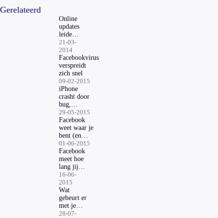
Gerelateerd
Online
updates
leiden
steeds
21-03-
vaker
2014
tot
Facebookvirus
ontslag
verspreidt
zich snel
09-02-2015
iPhone
crasht door
bug,
Google
29-05-2015
lanceert
Facebook
nieuwe
weet waar je
opslagdienst
bent (en
geeft dit
01-06-2015
zonder
Facebook
toestemming
meet hoe
door)
lang jij
leest
16-06-
2015
Wat
gebeurt er
met je
Facebook-
28-07-