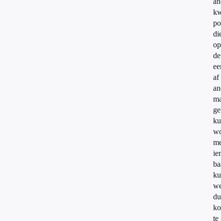
an
kw
po
di
op
de
ee
af
an
ma
ge
ku
wo
me
ie
ba
ku
we
du
k
te