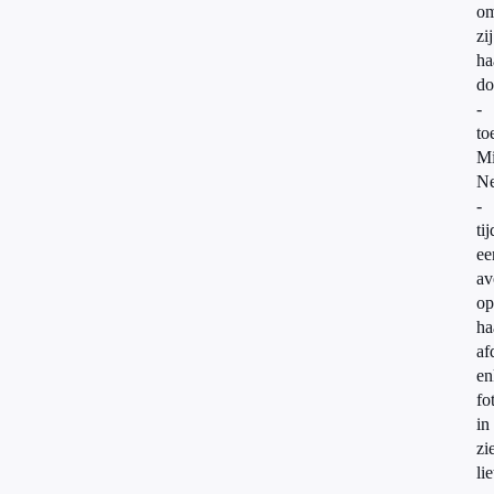
om
zij
ha
do
-
to
Mi
Ne
-
ti
ee
av
op
ha
af
en
fo
in
zi
lie