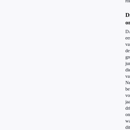
rol
D
o
D
ee
va
de
gr
ju
di
va
Ne
be
vo
ja
dr
on
wa
dit