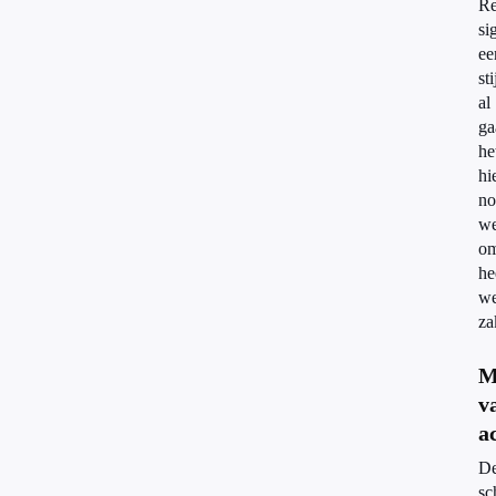
Re
si
ee
st
al
ga
he
hi
no
we
o
he
we
za
M
v
ac
De
sc