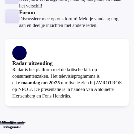
het verschil!
Forum
Discussieer mee op ons forum! Meld je vandaag nog
aan en deel je inzichten met andere leden.
Radar uitzending
Radar is het platform met de kritische kijk op
consumentenzaken. Het televisieprogramma is
elke
maandag om 20:25
uur live te zien bij AVROTROS
op NPO 2. De presentatie is in handen van Antoinette
Hertsenberg en Fons Hendriks.
Home
Actueel
Uitzendingen
Reacties
Programma-
Veelgestelde
informatie
vragen