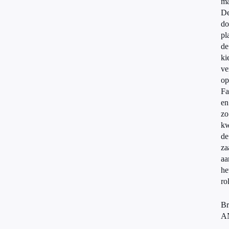
ma
D
do
pl
de
ki
ve
op
Fa
en
zo
k
de
za
aa
he
ro
Br
A