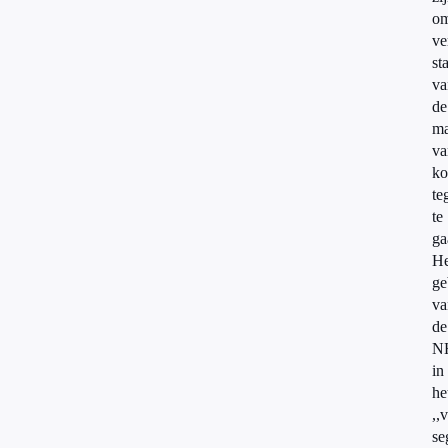
o
ve
st
va
de
ma
va
ko
te
te
ga
He
ge
va
de
N
in
he
,,
se