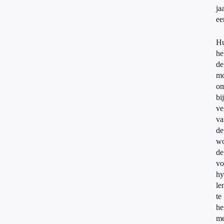
ja
ee
Hu
he
de
mo
o
bij
ve
va
de
wo
de
vo
hy
le
te
he
me