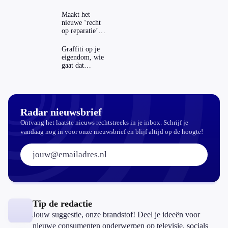
Maakt het
nieuwe ‘recht
op reparatie’
repareren ook
echt
Graffiti op je
aantrekkelijker?
eigendom, wie
gaat dat
betalen?
Radar nieuwsbrief
Ontvang het laatste nieuws rechtstreeks in je inbox. Schrijf je
vandaag nog in voor onze nieuwsbrief en blijf altijd op de hoogte!
E-mailadres:
Tip de redactie
Jouw suggestie, onze brandstof! Deel je ideeën voor
nieuwe consumenten onderwerpen op televisie, socials