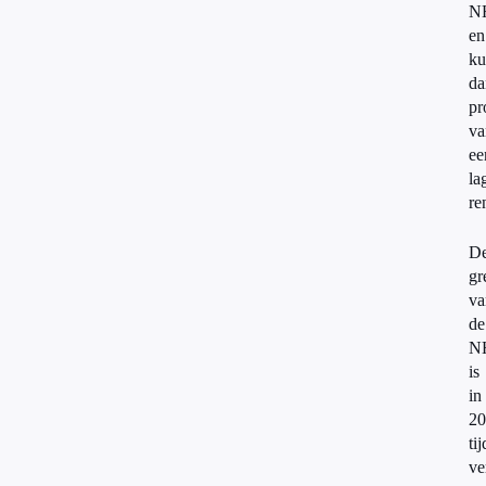
N
en
ku
da
pr
va
ee
la
re
D
gr
va
de
N
is
in
20
tij
ve