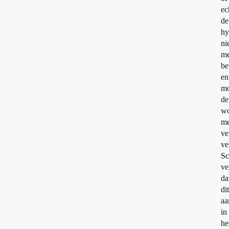
ec
de
hy
ni
me
be
en
mo
de
wo
me
ve
ve
Sc
ve
da
dit
aa
in
he