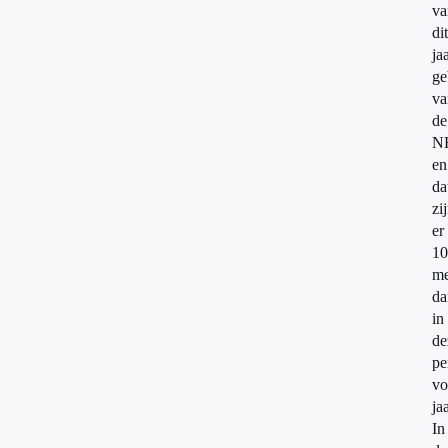
va
dit
ja
ge
va
de
N
en
da
zi
er
10
me
da
in
de
pe
vo
jaa
In