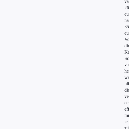
va
26
eu
na
35
eu
Vo
di
Ka
Sc
va
he
wa
bli
di
ve
ee
ef
mi
te
zi