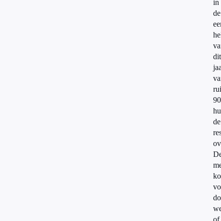
in
de
ee
he
va
dit
ja
va
ru
90
hu
de
re
ov
D
me
ko
vo
do
we
of