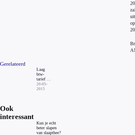
20
za
ui
op
20
Br
A
Gerelateerd
Laag
btw-
tarief bij
renovatie
20-05-
vervalt
2015
Ook
interessant
Kun je echt
beter slapen
van slaapthee?