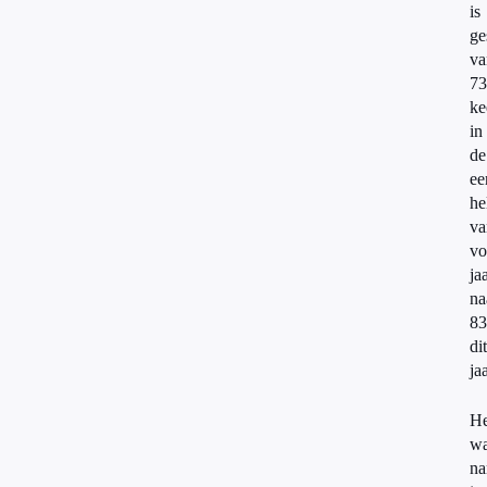
is
ge
va
73
ke
in
de
ee
he
va
vo
ja
na
83
dit
jaa
He
wa
n