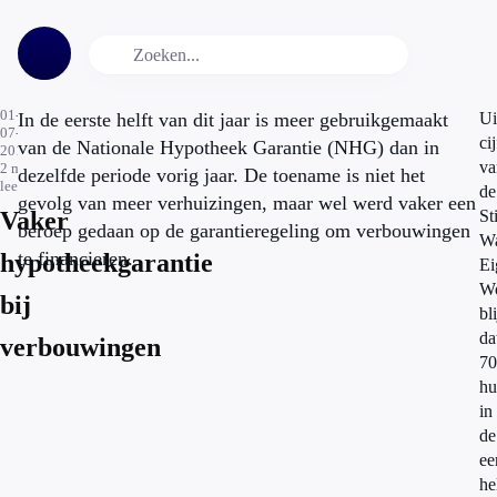
01-
In de eerste helft van dit jaar is meer gebruikgemaakt
Ui
07-
ci
van de Nationale Hypotheek Garantie (NHG) dan in
2011
va
2
min.
dezelfde periode vorig jaar. De toename is niet het
leestijd
de
gevolg van meer verhuizingen, maar wel werd vaker een
Vaker
St
beroep gedaan op de garantieregeling om verbouwingen
Wa
te financieren.
hypotheekgarantie
Ei
W
bij
bli
da
verbouwingen
70
hu
in
de
ee
he