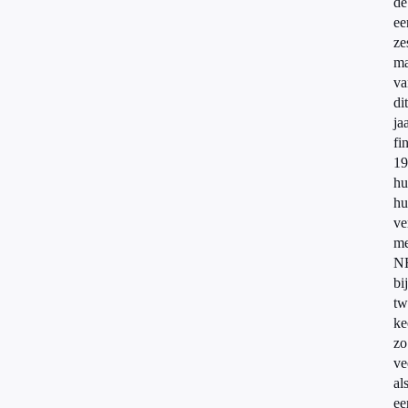
de
ee
ze
m
va
dit
ja
fi
19
hu
hu
ve
me
N
bi
tw
ke
zo
ve
al
ee