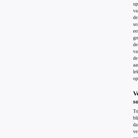
up
va
de
so
ee
gr
de
va
de
aa
le
op
V
s
To
bli
da
ve