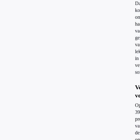
Da
ko
om
ha
va
ge
va
le
in
ve
so
V
v
O
39
pr
va
de
on