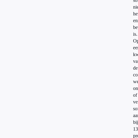
so
ni
he
en
be
is.
O
ee
kw
va
de
co
we
on
of
ve
so
aa
bij
13
pr