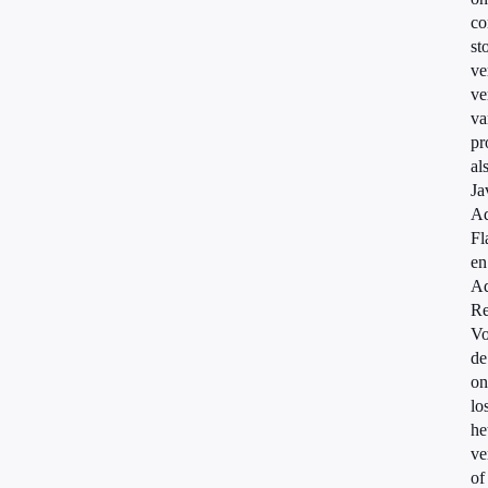
co
st
ve
ve
va
pr
al
Ja
A
Fl
en
A
Re
Vo
de
on
lo
he
ve
of