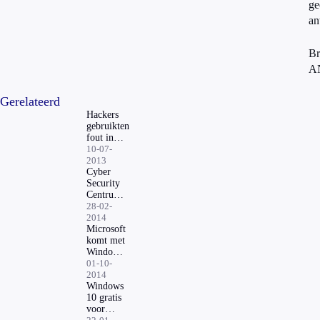
ge
an
Br
A
Gerelateerd
Hackers
gebruikten
fout in
Windows
10-07-
2013
Cyber
Security
Centrum:
stop met
28-02-
Windows
2014
XP
Microsoft
komt met
Windows
10
01-10-
2014
Windows
10 gratis
voor