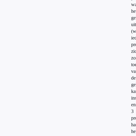
w
he
ge
ui
(w
ie
pr
zi
zo
to
va
de
ge
ka
in
en
3
pr
ha
he