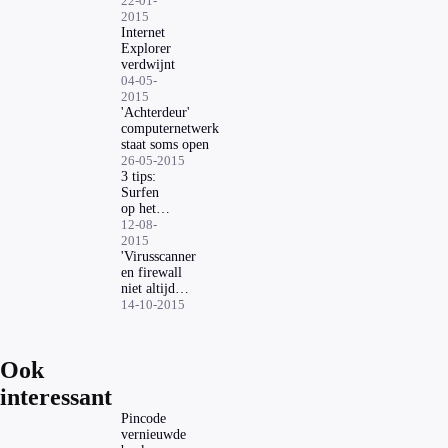
bestaande
22-01-
klanten
2015
Internet
Explorer
verdwijnt
04-05-
2015
'Achterdeur'
computernetwerk
staat soms open
26-05-2015
3 tips:
Surfen
op het
web met
12-08-
Microsoft
2015
Edge
'Virusscanner
en firewall
niet altijd
genoeg'
14-10-2015
Ook
interessant
Pincode
vernieuwde