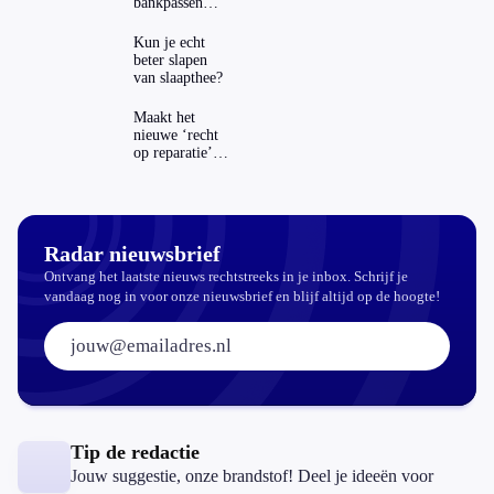
bankpassen
zichtbaar in
ING-app: is dat
Kun je echt
wel veilig?
beter slapen
van slaapthee?
Maakt het
nieuwe ‘recht
op reparatie’
repareren ook
echt
aantrekkelijker?
Radar nieuwsbrief
Ontvang het laatste nieuws rechtstreeks in je inbox. Schrijf je
vandaag nog in voor onze nieuwsbrief en blijf altijd op de hoogte!
E-mailadres:
Tip de redactie
Jouw suggestie, onze brandstof! Deel je ideeën voor