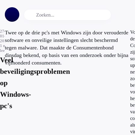
27-
Twee op de drie pc's met Windows zijn door verouderde
Vo
01-
de
software en onveilige instellingen slecht beschermd
2015
Co
1
min.
tegen malware. Dat maakte de Consumentenbond
leestijd
zi
dinsdag bekend, op basis van een onderzoek onder bijna
Veel
so
vijfhonderd consumenten.
up
beveiligingsproblemen
ne
zo
op
be
vo
Windows-
he
pc's
be
va
co
al
vi