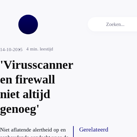
4
min. leestijd
14-10-2015
'Virusscanner
en firewall
niet altijd
genoeg'
Gerelateerd
Niet aflatende alertheid op en