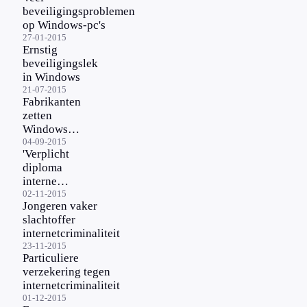
beveiligingsproblemen
op Windows-pc's
27-01-2015
Ernstig
beveiligingslek
in Windows
21-07-2015
Fabrikanten
zetten
Windows-
pc’s vol
04-09-2015
'Verplicht
ongewenste
diploma
crapware
internet
op
02-11-2015
Jongeren vaker
school'
slachtoffer
internetcriminaliteit
23-11-2015
Particuliere
verzekering tegen
internetcriminaliteit
01-12-2015