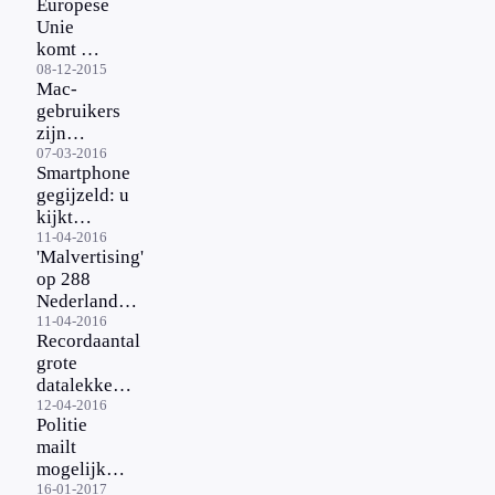
Europese
Unie
komt met
cyberwet
08-12-2015
Mac-
gebruikers
zijn
slachtoffer
07-03-2016
Smartphone
van
gegijzeld: u
ransomware
kijkt
kinderporno
11-04-2016
'Malvertising'
op 288
Nederlandse
websites
11-04-2016
Recordaantal
grote
datalekken
in 2015
12-04-2016
Politie
mailt
mogelijke
slachtoffers
16-01-2017