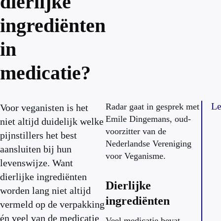
dierlijke
ingrediënten
in
medicatie?
Le
Radar gaat in gesprek met
Voor veganisten is het
Emile Dingemans, oud-
niet altijd duidelijk welke
voorzitter van de
pijnstillers het best
Nederlandse Vereniging
aansluiten bij hun
voor Veganisme.
levenswijze. Want
dierlijke ingrediënten
Dierlijke
worden lang niet altijd
ingrediënten
vermeld op de verpakking
én veel van de medicatie
Veel medicatie bevat