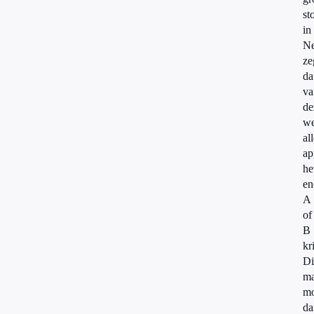
st
in
Ne
ze
da
va
de
w
al
ap
he
en
A
of
B
kr
Di
ma
m
da