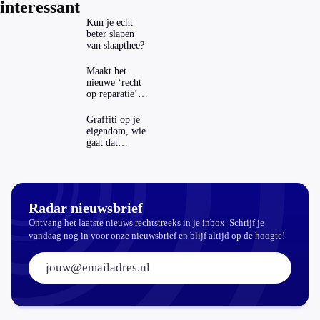
interessant
Kun je echt
beter slapen
van slaapthee?
Maakt het
nieuwe ‘recht
op reparatie’
repareren ook
echt
Graffiti op je
aantrekkelijker?
eigendom, wie
gaat dat
betalen?
Radar nieuwsbrief
Ontvang het laatste nieuws rechtstreeks in je inbox. Schrijf je
vandaag nog in voor onze nieuwsbrief en blijf altijd op de hoogte!
E-mailadres: