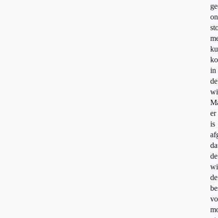
ge
on
st
me
ku
ko
in
de
wi
M
er
is
af
da
de
wi
de
be
vo
m