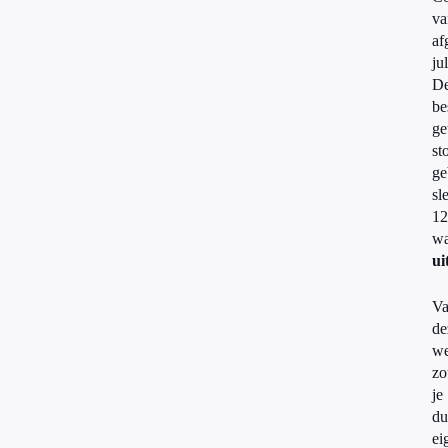
va
af
jul
D
be
ge
st
ge
sl
12
wa
ui
Va
de
w
zo
je
du
ei