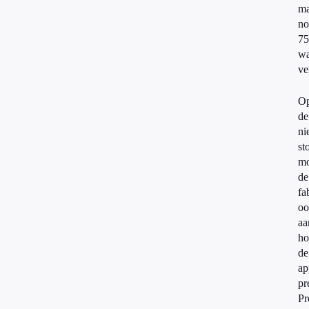
ma
no
75
wa
ve
O
de
ni
st
mo
de
fa
oo
aa
ho
de
ap
pr
Pr