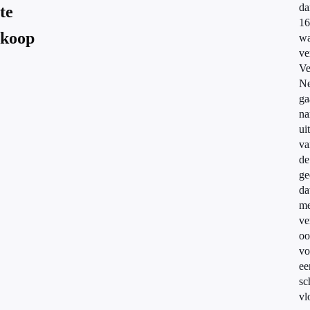
da
te
16
koop
wa
ve
Ve
Ne
ga
na
uit
va
de
ge
da
me
ve
oo
vo
ee
sc
vl