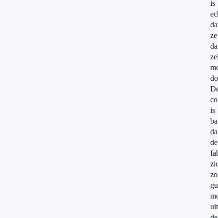
is
ec
da
ze
da
ze
m
do
D
co
is
ba
da
de
fa
zi
zo
gu
mo
uit
de