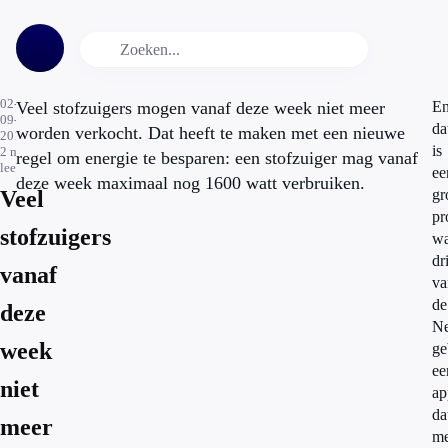
02-
Veel stofzuigers mogen vanaf deze week niet meer
E
09-
da
worden verkocht. Dat heeft te maken met een nieuwe
2014
is
2
min.
regel om energie te besparen: een stofzuiger mag vanaf
leestijd
ee
deze week maximaal nog 1600 watt verbruiken.
Veel
gr
pr
stofzuigers
wa
dr
vanaf
va
de
deze
Ne
week
ge
ee
niet
ap
da
meer
me