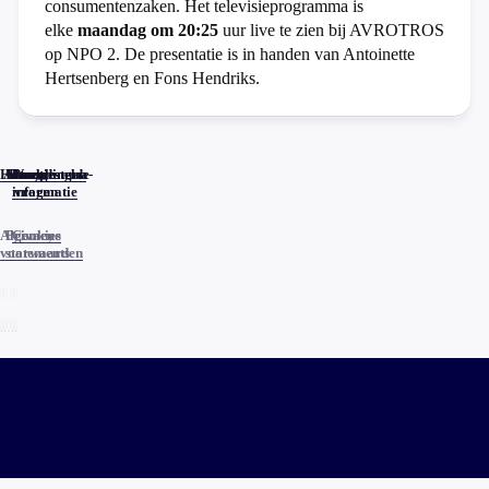
consumentenzaken. Het televisieprogramma is
elke
maandag om 20:25
uur live te zien bij AVROTROS
op NPO 2. De presentatie is in handen van Antoinette
Hertsenberg en Fons Hendriks.
Home
Actueel
Uitzendingen
Reacties
Programma-
Veelgestelde
informatie
vragen
Algemene
Privacy
Cookies
voorwaarden
statements