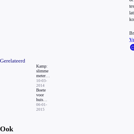
te
la
ko
Br
Vo
Gerelateerd
Kamp:
slimme
meter
heeft
10-03-
zich
2014
bewezen
Boete
voor
huis
zonder
06-01-
label
2015
Ook