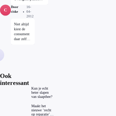
Maandag 16 april
verpakkingsmateriaal
Door
16-
in Radar, om
wordt op heel veel
C
ciske
04-
20.30 uur bij de
plaatsen apart
2012
TROS op
ingezameld en hoeft
Nederland 1
niet de gewone
Niet altijd
vuilniszak in en
kiest de
papieren / kartonnen
consument
verpakkingsmateriaal
daar zelf
kan soms bij het oud
voor , maar
papier.
net als
Emmy zeg
ik, plastic
wordt al
apart
ingezameld.
Ook
Vind
interessant
eigenlijk
zo'n
Kun je echt
beter slapen
uitzending
van slaapthee?
over dit
onzin.
Maakt het
nieuwe ‘recht
op reparatie’