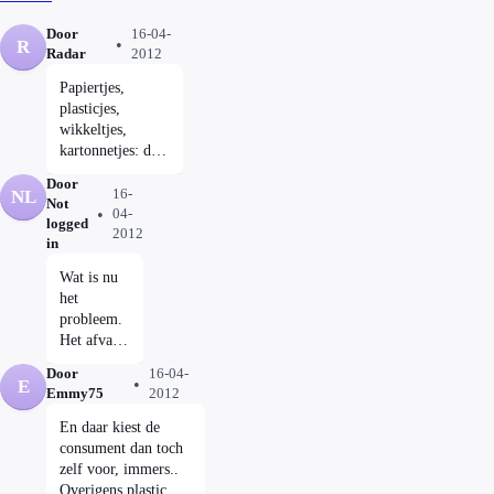
Door
16-04-
R
Radar
2012
Papiertjes,
plasticjes,
wikkeltjes,
kartonnetjes: de
helft van de
Door
inhoud van de
16-
NL
Not
gemiddelde
04-
logged
2012
vuilniszak bestaat
in
uit
verpakkingsafval.
Wat is nu
Iets wat mooi
het
verpakt is,
probleem.
verkoopt beter.
Het afval
Als consument
of het
Door
16-04-
betaal je echter
meer
E
Emmy75
2012
niet alleen voor
betalen 🤨:
de inhoud, maar
En daar kiest de
ook voor die
consument dan toch
mooie
zelf voor, immers..
verpakking.
Overigens plastic