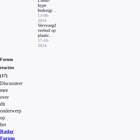
Loom-
hype
bedreiging
voor
13-08-
milieu
2014
Vervroegd
verbod op
plastic
tasjes
17-10-
2014
Forum
reacties
(17)
Discussieer
mee
over
dit
onderwerp
op
het
Radar
Forum