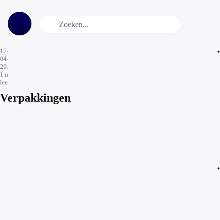
17-
04-
2012
1
min.
leestijd
Verpakkingen