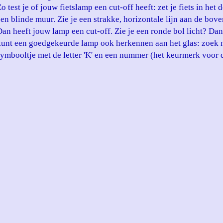
o test je of jouw fietslamp een cut-off heeft: zet je fiets in he
een blinde muur. Zie je een strakke, horizontale lijn aan de bov
Dan heeft jouw lamp een cut-off. Zie je een ronde bol licht? Dan
kunt een goedgekeurde lamp ook herkennen aan het glas: zoek n
symbooltje met de letter 'K' en een nummer (het keurmerk voor