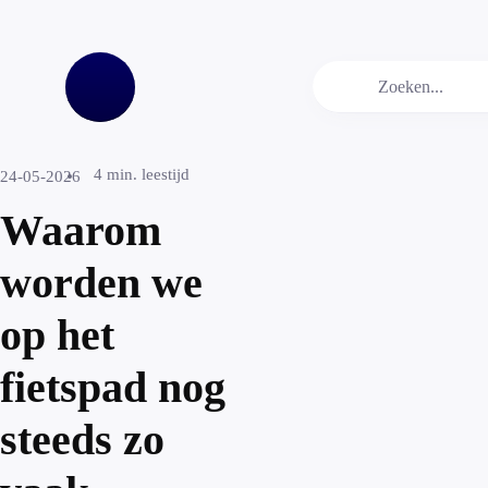
4
min. leestijd
24-05-2026
Waarom
worden we
op het
fietspad nog
steeds zo