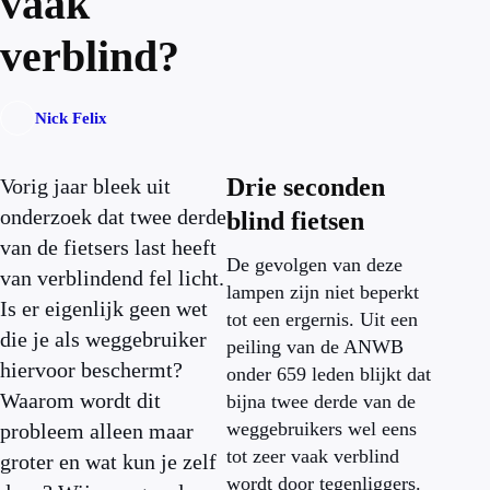
vaak
verblind?
Nick Felix
Drie seconden
Vorig jaar bleek uit
onderzoek dat twee derde
blind fietsen
van de fietsers last heeft
De gevolgen van deze
van verblindend fel licht.
lampen zijn niet beperkt
Is er eigenlijk geen wet
tot een ergernis. Uit een
die je als weggebruiker
peiling van de ANWB
hiervoor beschermt?
onder 659 leden blijkt dat
Waarom wordt dit
bijna twee derde van de
weggebruikers wel eens
probleem alleen maar
tot zeer vaak verblind
groter en wat kun je zelf
wordt door tegenliggers.