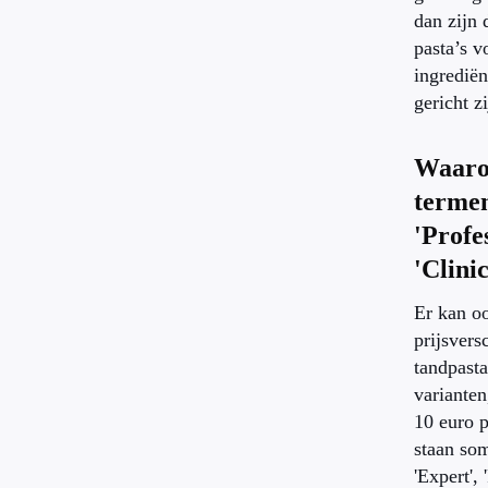
dan zijn 
pasta’s v
ingrediën
gericht zi
Waaro
termen
'Profe
'Clini
Er kan o
prijsversc
tandpast
varianten
10 euro p
staan so
'Expert', 