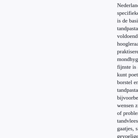
Nederlan
specifie
is de bas
tandpast
voldoende
hooglera
praktiser
mondhygi
fijnste i
kunt poe
borstel e
tandpasta
bijvoorbe
wensen z
of probl
tandvlees
gaatjes, 
gevoelige