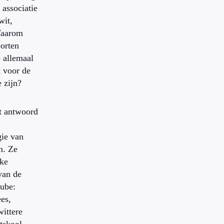
 associatie
wit,
Waarom
oorten
e allemaal
t voor de
e zijn?
t antwoord
gie van
n. Ze
lke
van de
ube:
es,
wittere