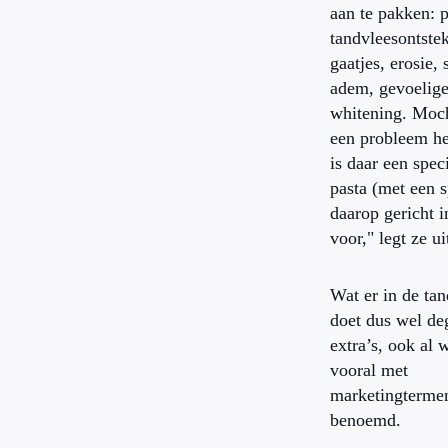
aan te pakken: 
tandvleesontste
gaatjes, erosie, 
adem, gevoelige
whitening. Moch
een probleem h
is daar een spec
pasta (met een s
daarop gericht i
voor," legt ze ui
Wat er in de tan
doet dus wel deg
extra’s, ook al 
vooral met
marketingterme
benoemd.