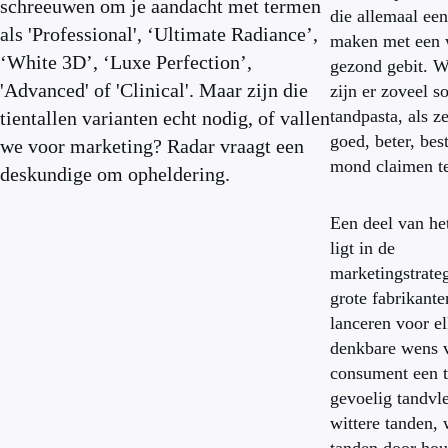
schreeuwen om je aandacht met termen
die allemaal een
als 'Professional', ‘Ultimate Radiance’,
maken met een 
‘White 3D’, ‘Luxe Perfection’,
gezond gebit. 
'Advanced' of 'Clinical'. Maar zijn die
zijn er zoveel s
tandpasta, als z
tientallen varianten echt nodig, of vallen
goed, beter, bes
we voor marketing? Radar vraagt een
mond claimen t
deskundige om opheldering.
Een deel van he
ligt in de
marketingstrate
grote fabrikante
lanceren voor e
denkbare wens 
consument een t
gevoelig tandvle
wittere tanden, 