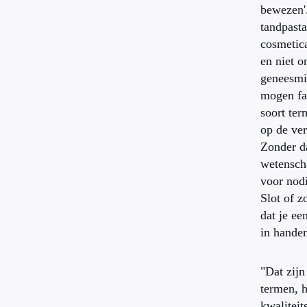
bewezen'
tandpasta
cosmetic
en niet o
geneesmi
mogen fa
soort ter
op de ver
Zonder d
wetensch
voor nod
Slot of z
dat je ee
in handen
"Dat zij
termen, h
kwaliteit