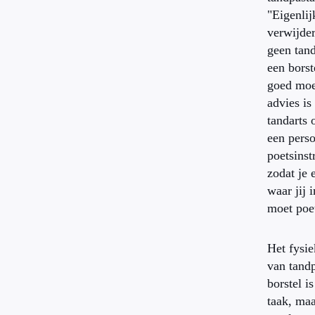
"Eigenlij
verwijde
geen tan
een borst
goed moe
advies is
tandarts
een perso
poetsinst
zodat je 
waar jij
moet poe
Het fysie
van tand
borstel i
taak, maa