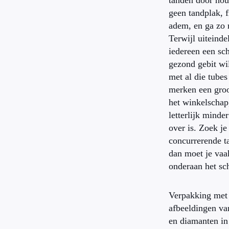
tanden door hou
geen tandplak, f
adem, en ga zo 
Terwijl uiteinde
iedereen een sc
gezond gebit wi
met al die tubes
merken een groo
het winkelschap
letterlijk minde
over is. Zoek je
concurrerende t
dan moet je vaa
onderaan het sc
Verpakking met
afbeeldingen va
en diamanten in