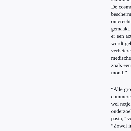
De cosme
bescherm
onterech
gemaakt.
er een ac
wordt gel
verbeter
medische
zoals een
mond.”
“Alle gr
commerci
wel netje
onderzoe
pasta,” v
“Zowel i