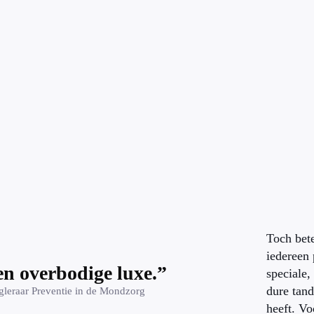
Toch bete
iedereen 
en overbodige luxe.”
speciale
dure tand
gleraar Preventie in de Mondzorg
heeft. V