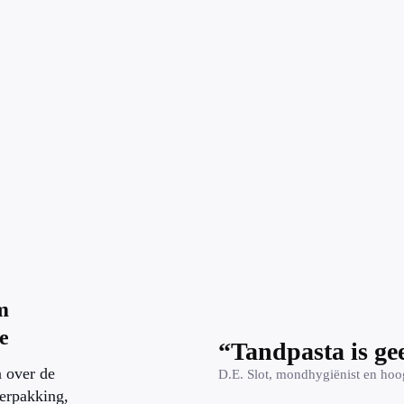
m
e
“Tandpasta is ge
a over de
D.E. Slot, mondhygiënist en hoo
erpakking,