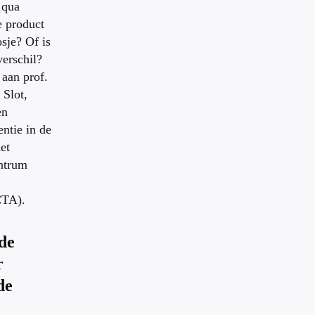
 qua
e product
sje? Of is
verschil?
 aan prof.
 Slot,
en
ntie in de
et
ntrum
TA).
de
r
de