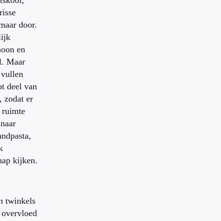
tskool,
risse
maar door.
lijk
hoon en
l. Maar
 vullen
t deel van
, zodat er
r ruimte
 naar
andpasta,
k
hap kijken.
n twinkels
 overvloed