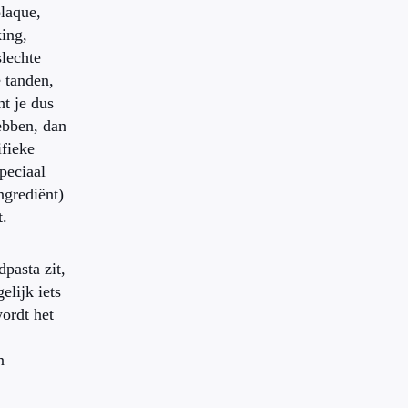
plaque,
king,
slechte
 tanden,
t je dus
ebben, dan
ifieke
peciaal
ngrediënt)
t.
dpasta zit,
elijk iets
wordt het
n