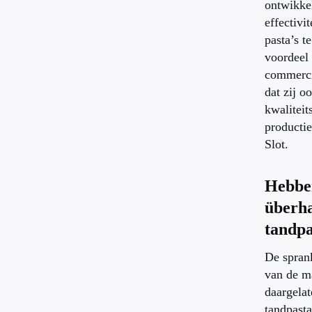
ontwikkel
effectivit
pasta’s t
voordeel
commerci
dat zij o
kwaliteit
productie
Slot.
Hebbe
überh
tandpa
De spran
van de m
daargelat
tandpasta