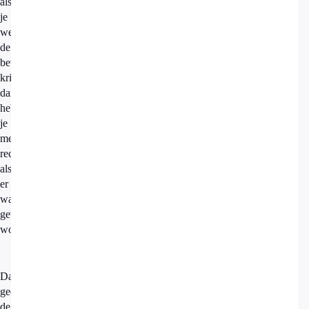
als
je
wel
de
bevestiging
krijgt,
dan
heb
je
meer
rechten
als
er
wat
gewijzigd
wordt.
Daarnaast
geeft
de