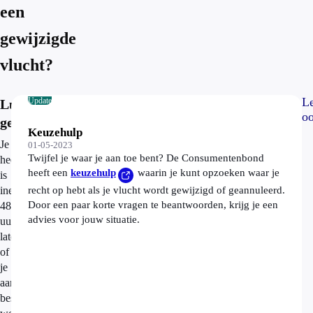
een
gewijzigde
vlucht?
L
Update
Luchthaven
o
gewijzigd
Keuzehulp
Je
01-05-2023
Twijfel je waar je aan toe bent? De Consumentenbond
heenvlucht
heeft een
keuzehulp
waarin je kunt opzoeken waar je
is
ineens
recht op hebt als je vlucht wordt gewijzigd of geannuleerd.
Door een paar korte vragen te beantwoorden, krijg je een
48
advies voor jouw situatie.
uur
later
of
je
aankomst
bestemming