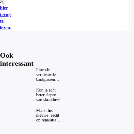
zijn
hier
terug
te
lezen.
Ook
interessant
Pincode
vernieuwde
bankpassen
zichtbaar in
ING-app: is dat
Kun je echt
wel veilig?
beter slapen
van slaapthee?
Maakt het
nieuwe ‘recht
op reparatie’
repareren ook
echt