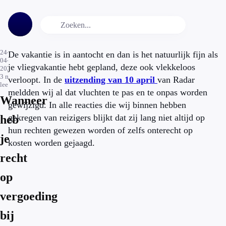
24-
De vakantie is in aantocht en dan is het natuurlijk fijn als
04-
je vliegvakantie hebt gepland, deze ook vlekkeloos
2023
3
min.
verloopt. In de
uitzending van 10 april
van Radar
leestijd
meldden wij al dat vluchten te pas en te onpas worden
Wanneer
gewijzigd. In alle reacties die wij binnen hebben
gekregen van reizigers blijkt dat zij lang niet altijd op
heb
hun rechten gewezen worden of zelfs onterecht op
je
kosten worden gejaagd.
recht
op
vergoeding
bij