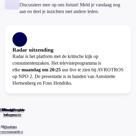
Discussieer mee op ons forum! Meld je vandaag nog
aan en deel je inzichten met andere leden.
Radar uitzending
Radar is het platform met de kritische kijk op
consumentenzaken. Het televisieprogramma is
elke
maandag om 20:25
uur live te zien bij AVROTROS
op NPO 2. De presentatie is in handen van Antoinette
Hertsenberg en Fons Hendriks.
Home
Actueel
Uitzendingen
Reacties
Programma-
Veelgestelde
informatie
vragen
Algemene
Privacy
Cookies
voorwaarden
statements