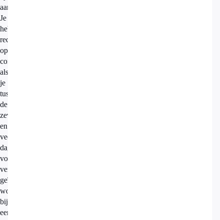
aanpassen.
Je
hebt
recht
op
compensatie
als
je
tussen
de
zeven
en
veertien
dagen
voor
vertrek
geïnformeerd
wordt
bij
een