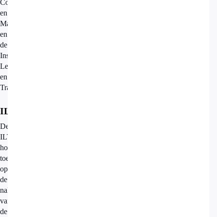
Consument
en
Markt
en
de
Inspectie
Leefomgeving
en
Transport.
ILT
De
ILT
houdt
toezicht
op
de
naleving
van
de