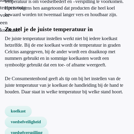
ideale
temperatuur is om voedselbederf en –verspilling te voorkomen.
temperatuur
Het is volgens hen aangetoond dat producten die heel koel
voor
bewaard worden tot tweemaal langer vers en houdbaar zijn.
een
Zo stel je de juiste temperatuur in
koelkast?
De juiste temperatuur instellen werkt niet bij iedere koelkast
hetzelfde. Bij de ene koelkast wordt de temperatuur in graden
Celcius aangegeven, bij de ander wordt een draaiknop met
nummers gebruikt en in sommige koelkasten wordt een
symbooltje gebruikt dat een toe- of afname weergeeft.
De Consumentenbond geeft als tip om bij het instellen van de
juiste temperatuur van je koelkast de handleiding bij de hand te
houden. Daar staat in welke temperatuur bij welke stand hoort.
koelkast
voedselveiligheid
voedselverspilling