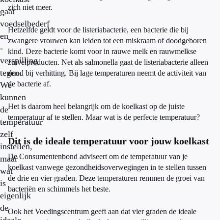
zich niet meer.
gaat
voedselbederf
Hetzelfde geldt voor de listeriabacterie, een bacterie die bij
en
zwangere vrouwen kan leiden tot een miskraam of doodgeboren
-
kind. Deze bacterie komt voor in rauwe melk en rauwmelkse
verspilling
zuivelproducten. Net als salmonella gaat de listeriabacterie alleen
tegen.
dood bij verhitting. Bij lage temperaturen neemt de activiteit van
de bacterie af.
We
kunnen
Het is daarom heel belangrijk om de koelkast op de juiste
de
temperatuur af te stellen. Maar wat is de perfecte temperatuur?
temperatuur
zelf
Dit is de ideale temperatuur voor jouw koelkast
instellen,
De Consumentenbond adviseert om de temperatuur van je
maar
koelkast vanwege gezondheidsoverwegingen in te stellen tussen
wat
de drie en vier graden. Deze temperaturen remmen de groei van
is
bacteriën en schimmels het beste.
eigenlijk
de
Ook het Voedingscentrum geeft aan dat vier graden de ideale