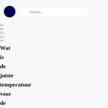
02-
09-
2020
2
min.
leestijd
Wat
is
de
juiste
temperatuur
voor
de