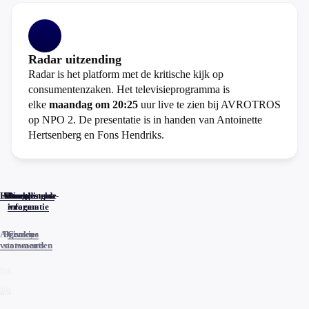
Radar uitzending
Radar is het platform met de kritische kijk op
consumentenzaken. Het televisieprogramma is
elke
maandag om 20:25
uur live te zien bij AVROTROS
op NPO 2. De presentatie is in handen van Antoinette
Hertsenberg en Fons Hendriks.
Home
Actueel
Uitzendingen
Reacties
Programma-
Veelgestelde
informatie
vragen
Algemene
Privacy
Cookies
voorwaarden
statements