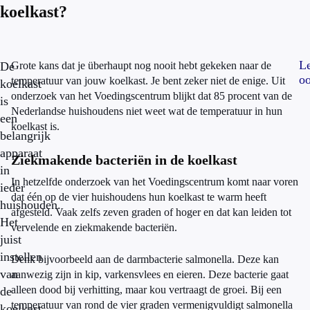
koelkast?
L
De
Grote kans dat je überhaupt nog nooit hebt gekeken naar de
oo
temperatuur van jouw koelkast. Je bent zeker niet de enige. Uit
koelkast
onderzoek van het Voedingscentrum blijkt dat 85 procent van de
is
Nederlandse huishoudens niet weet wat de temperatuur in hun
een
koelkast is.
belangrijk
apparaat
Ziekmakende bacteriën in de koelkast
in
In hetzelfde onderzoek van het Voedingscentrum komt naar voren
ieder
dat één op de vier huishoudens hun koelkast te warm heeft
huishouden.
afgesteld. Vaak zelfs zeven graden of hoger en dat kan leiden tot
Het
vervelende en ziekmakende bacteriën.
juist
instellen
Denk bijvoorbeeld aan de darmbacterie salmonella. Deze kan
van
aanwezig zijn in kip, varkensvlees en eieren. Deze bacterie gaat
alleen dood bij verhitting, maar kou vertraagt de groei. Bij een
de
temperatuur van rond de vier graden vermenigvuldigt salmonella
koelkast