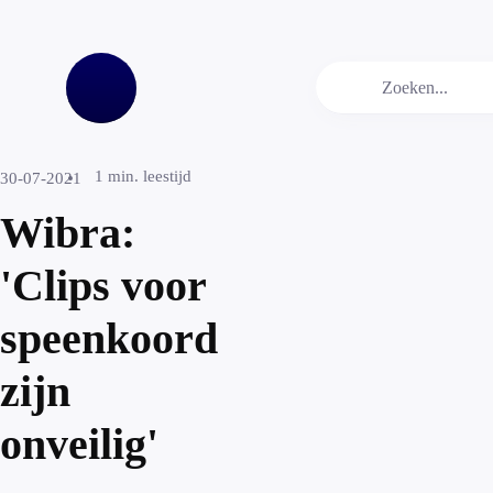
1
min. leestijd
30-07-2021
Wibra:
'Clips voor
speenkoord
zijn
onveilig'