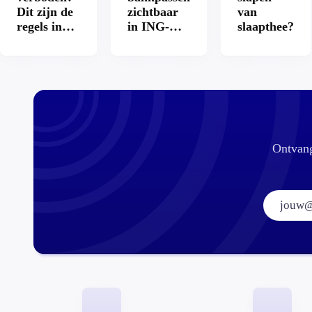
Dit zijn de
zichtbaar
van
regels in
in ING-
slaapthee?
Nederland
app: is dat
en het
wel veilig?
buitenland
Ontvang