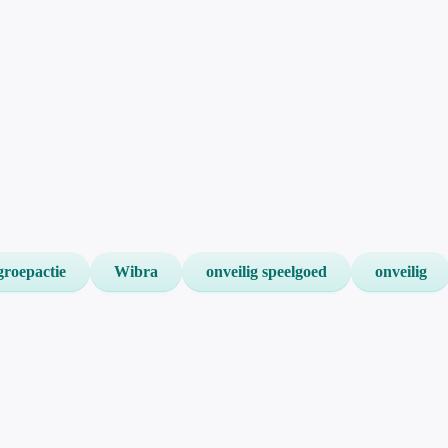
groepactie
Wibra
onveilig speelgoed
onveilig