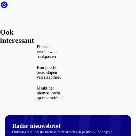
Ook
interessant
Pincode
vernieuwde
bankpassen
zichtbaar in
ING-app: is dat
Kun je echt
wel veilig?
beter slapen
van slaapthee?
Maakt het
nieuwe ‘recht
op reparatie’
repareren ook
echt
aantrekkelijker?
Radar nieuwsbrief
Ontvang het laatste nieuws rechtstreeks in je inbox. Schrijf je