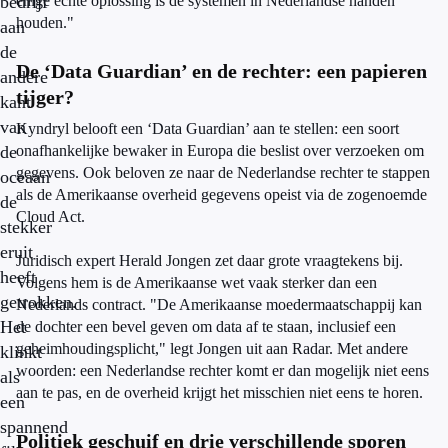
bedrijf
enige echte oplossing is de systemen in Nederlandse handen
houden."
aan
de
De ‘Data Guardian’ en de rechter: een papieren
andere
tijger?
kant
van
Kyndryl belooft een ‘Data Guardian’ aan te stellen: een soort
de
onafhankelijke bewaker in Europa die beslist over verzoeken om
gegevens. Ook beloven ze naar de Nederlandse rechter te stappen
oceaan
als de Amerikaanse overheid gegevens opeist via de zogenoemde
de
Cloud Act.
stekker
eruit
Juridisch expert Herald Jongen zet daar grote vraagtekens bij.
heeft
Volgens hem is de Amerikaanse wet vaak sterker dan een
getrokken.
Nederlands contract. "De Amerikaanse moedermaatschappij kan
Het
de dochter een bevel geven om data af te staan, inclusief een
geheimhoudingsplicht," legt Jongen uit aan Radar. Met andere
klinkt
woorden: een Nederlandse rechter komt er dan mogelijk niet eens
als
aan te pas, en de overheid krijgt het misschien niet eens te horen.
een
spannend
Politiek geschuif en drie verschillende sporen