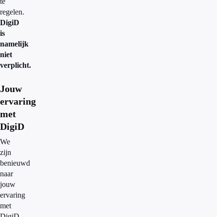
te
regelen.
DigiD
is
namelijk
niet
verplicht.
Jouw
ervaring
met
DigiD
We
zijn
benieuwd
naar
jouw
ervaring
met
DigiD.