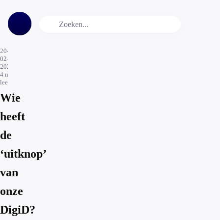
20-
02-
2026
4
min.
leestijd
Wie
heeft
de
‘uitknop’
van
onze
DigiD?