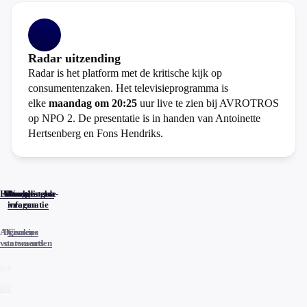
Radar uitzending
Radar is het platform met de kritische kijk op
consumentenzaken. Het televisieprogramma is
elke
maandag om 20:25
uur live te zien bij AVROTROS
op NPO 2. De presentatie is in handen van Antoinette
Hertsenberg en Fons Hendriks.
Home
Actueel
Uitzendingen
Reacties
Programma-
Veelgestelde
informatie
vragen
Algemene
Privacy
Cookies
voorwaarden
statements