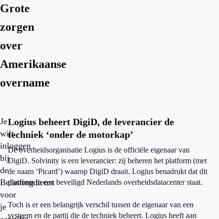
Grote
zorgen
over
Amerikaanse
overname
Je
Logius beheert DigiD, de leverancier de
wilt
techniek ‘onder de motorkap’
inloggen
De overheidsorganisatie Logius is de officiële eigenaar van
bij
DigiD. Solvinity is een leverancier: zij beheren het platform (met
de
de naam ‘Picard’) waarop DigiD draait. Logius benadrukt dat dit
Belastingdienst
platform in een beveiligd Nederlands overheidsdatacenter staat.
voor
Toch is er een belangrijk verschil tussen de eigenaar van een
je
systeem en de partij die de techniek beheert. Logius heeft aan