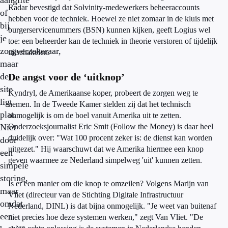
aangifte
Radar bevestigd dat Solvinity-medewerkers beheeraccounts
of
hebben voor de techniek. Hoewel ze niet zomaar in de kluis met
bij
burgerservicenummers (BSN) kunnen kijken, geeft Logius wel
je
toe: een beheerder kan de techniek in theorie verstoren of tijdelijk
zorgverzekeraar,
uitschakelen.
maar
de
De angst voor de ‘uitknop’
site
Kyndryl, de Amerikaanse koper, probeert de zorgen weg te
ligt
nemen. In de Tweede Kamer stelden zij dat het technisch
plat.
onmogelijk is om de boel vanuit Amerika uit te zetten.
Niet
Onderzoeksjournalist Eric Smit (Follow the Money) is daar heel
duidelijk over: "Wat 100 procent zeker is: de dienst kan worden
door
uitgezet." Hij waarschuwt dat we Amerika hiermee een knop
een
geven waarmee ze Nederland simpelweg 'uit' kunnen zetten.
simpele
storing,
Is er een manier om die knop te omzeilen? Volgens Marijn van
maar
Vliet (directeur van de Stichting Digitale Infrastructuur
omdat
Nederland, DINL) is dat bijna onmogelijk. "Je weet van buitenaf
een
niet precies hoe deze systemen werken," zegt Van Vliet. "De