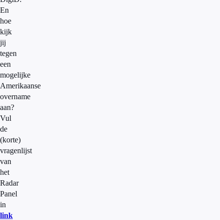
En
hoe
kijk
jij
tegen
een
mogelijke
Amerikaanse
overname
aan?
Vul
de
(korte)
vragenlijst
van
het
Radar
Panel
in
link