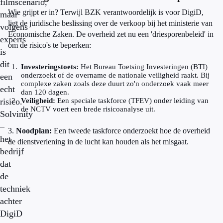
filmscenario,
Wie grijpt er in? Terwijl BZK verantwoordelijk is voor DigiD,
maar
ligt de juridische beslissing over de verkoop bij het ministerie van
volgens
Economische Zaken. De overheid zet nu een 'driesporenbeleid' in
experts
om de risico's te beperken:
is
dit
Investeringstoets:
Het Bureau Toetsing Investeringen (BTI)
onderzoekt of de overname de nationale veiligheid raakt. Bij
een
complexe zaken zoals deze duurt zo'n onderzoek vaak meer
echt
dan 120 dagen.
risico.
Veiligheid:
Een speciale taskforce (TFEV) onder leiding van
de NCTV voert een brede risicoanalyse uit.
Solvinity
–
3.
Noodplan:
Een tweede taskforce onderzoekt hoe de overheid
het
de dienstverlening in de lucht kan houden als het misgaat.
bedrijf
dat
de
techniek
achter
DigiD