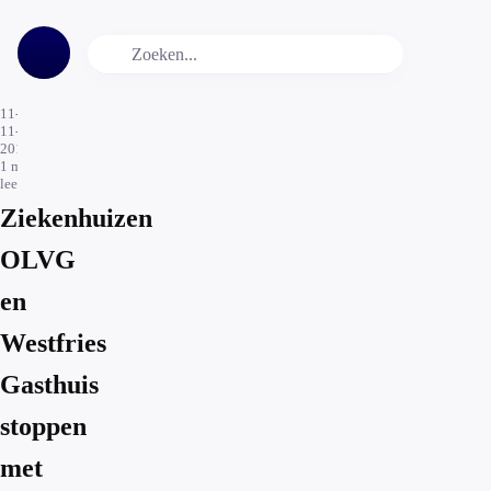
11-
11-
2016
1
min.
leestijd
Ziekenhuizen
OLVG
en
Westfries
Gasthuis
stoppen
met