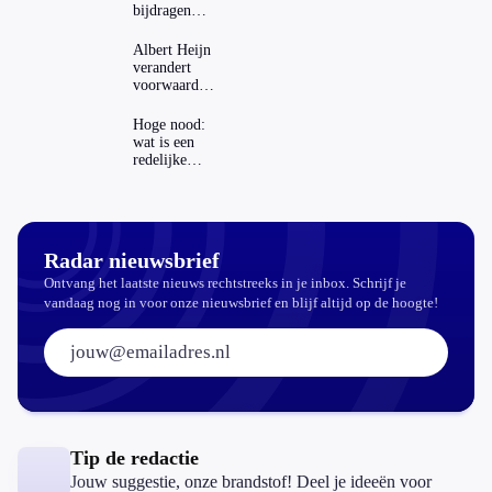
bijdragen
stijgen: heeft
dat invloed
Albert Heijn
op je
verandert
hypotheek?
voorwaarden
koopzegels:
mag dat
Hoge nood:
zomaar?
wat is een
redelijke
prijs voor
een openbaar
toilet?
Radar nieuwsbrief
Ontvang het laatste nieuws rechtstreeks in je inbox. Schrijf je
vandaag nog in voor onze nieuwsbrief en blijf altijd op de hoogte!
E-mailadres:
Tip de redactie
Jouw suggestie, onze brandstof! Deel je ideeën voor