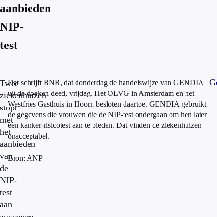
aanbieden
NIP-
test
Ge
Twee
Dat schrijft BNR, dat donderdag de handelswijze van GENDIA
uit de doeken deed, vrijdag. Het OLVG in Amsterdam en het
ziekenhuizen
Westfries Gasthuis in Hoorn besloten daartoe. GENDIA gebruikt
stopt
de gegevens die vrouwen die de NIP-test ondergaan om hen later
met
een kanker-risicotest aan te bieden. Dat vinden de ziekenhuizen
het
onacceptabel.
aanbieden
van
Bron: ANP
de
NIP-
test
aan
zwangere