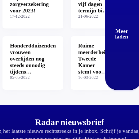
zorgverzekering
vijf dagen
voor 2023!
termijn bij
17-12-2022
abortus
21-06-2022
opgeheven
Meer
laden
Honderdduizenden
Ruime
vrouwen
meerderheid
overlijden nog
Tweede
steeds onnodig
Kamer
tijdens
stemt voor
zwangerschap of
05-05-2022
abortuspil
16-03-2022
bevalling
via huisarts:
'Dit is een
geweldige
stap
voorwaarts'
Radar nieuwsbrief
 het laatste nieuws rechtstreeks in je inbox. Schrijf je vandaa
voor onze nieuwsbrief en blijf altijd op de hoogte!