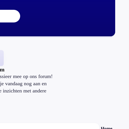
um
ssieer mee op ons forum!
je vandaag nog aan en
je inzichten met andere
.
Home