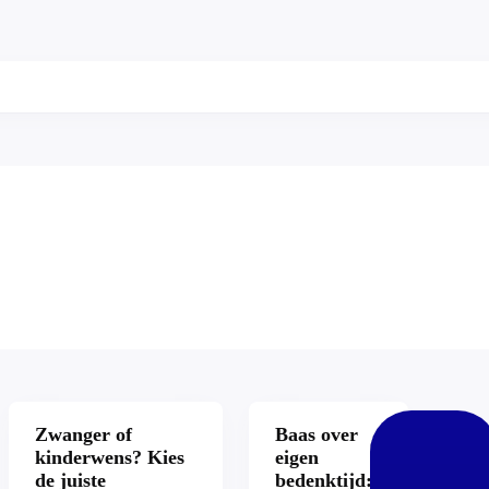
Zwanger of
Baas over
kinderwens? Kies
eigen
de juiste
bedenktijd: