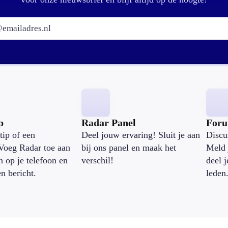
E-mailadres:
p
Radar Panel
For
tip of een
Deel jouw ervaring! Sluit je aan
Discu
Voeg Radar toe aan
bij ons panel en maak het
Meld 
n op je telefoon en
verschil!
deel 
en bericht.
leden