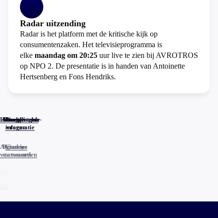
Radar uitzending
Radar is het platform met de kritische kijk op
consumentenzaken. Het televisieprogramma is
elke
maandag om 20:25
uur live te zien bij AVROTROS
op NPO 2. De presentatie is in handen van Antoinette
Hertsenberg en Fons Hendriks.
Home
Actueel
Uitzendingen
Reacties
Programma-
Veelgestelde
informatie
vragen
Algemene
Privacy
Cookies
voorwaarden
statements