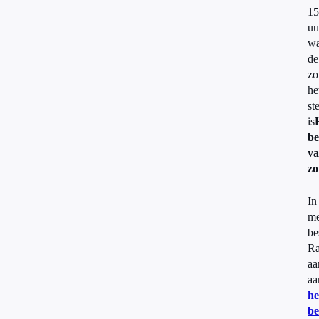
15
uu
wa
de
zo
he
st
is
be
v
z
In
me
be
Ra
aa
aa
he
be