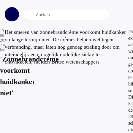
13-
Het smeren van zonnebrandcrème voorkomt huidkanker
D
06-
ex
op lange termijn niet. De crèmes helpen wel tegen
2014
ad
2
min.
verbranding, maar laten nog genoeg straling door om
leestijd
we
uiteindelijk een mogelijk dodelijke ziekte te
'Zonnebrandcrème
o
ontwikkelen, melden Britse wetenschappers.
g
voorkomt
do
te
huidkanker
bl
sm
niet'
Di
ka
de
D
sc
di