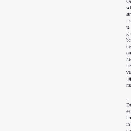
O
sc
st
te
te
ga
be
de
on
he
be
va
bi
ma
-
Dr
ee
ho
in
de