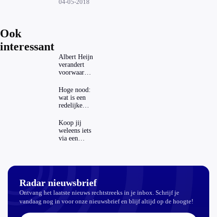
tegen de zon
04-05-2018
Ook
interessant
Albert Heijn
verandert
voorwaarden
koopzegels:
mag dat
Hoge nood:
zomaar?
wat is een
redelijke
prijs voor
een
Koop jij
openbaar
weleens iets
toilet?
via een
advertentie
op sociale
media?
Radar nieuwsbrief
Ontvang het laatste nieuws rechtstreeks in je inbox. Schrijf je
vandaag nog in voor onze nieuwsbrief en blijf altijd op de hoogte!
E-mailadres: