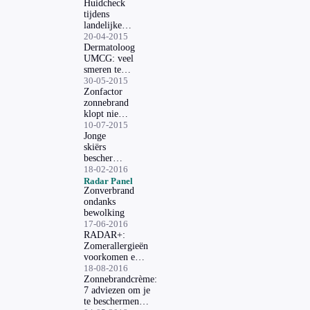
Huidcheck
tijdens
landelijke
Huidkankerdag
20-04-2015
Dermatoloog
UMCG: veel
smeren tegen
huidkanker
30-05-2015
Zonfactor
zonnebrand
klopt niet
altijd
10-07-2015
Jonge
skiërs
beschermen
zich slecht
18-02-2016
tegen zon
Radar Panel
Zonverbrand
op piste
ondanks
bewolking
17-06-2016
RADAR+:
Zomerallergieën
voorkomen en
genezen
18-08-2016
Zonnebrandcrème:
7 adviezen om je
te beschermen