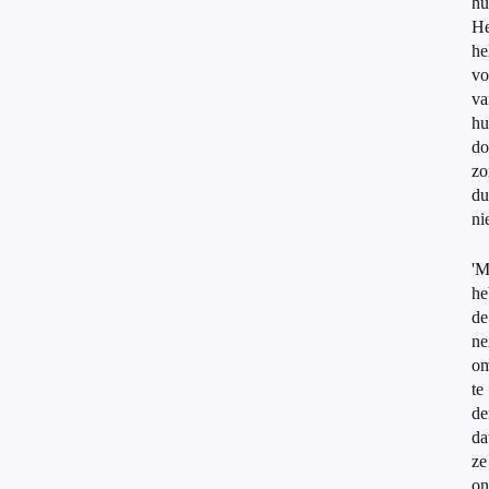
hu
He
he
vo
va
hu
do
zo
du
ni
'M
he
de
ne
o
te
de
da
ze
on